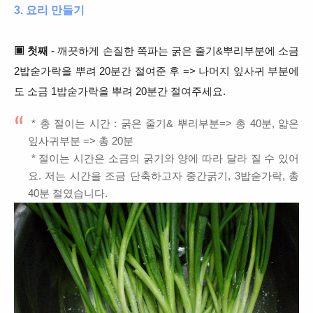
3. 요리 만들기
▣ 첫째
- 깨끗하게 손질한 쪽파는 굵은 줄기&뿌리부분에 소금
2밥숟가락을 뿌려 20분간 절여준 후 => 나머지 잎사귀 부분에
도 소금 1밥숟가락을 뿌려 20분간 절여주세요.
* 총 절이는 시간 : 굵은 줄기& 뿌리부분=> 총 40분, 얇은
잎사귀부분 => 총 20분
* 절이는 시간은 소금의 굵기와 양에 따라 달라 질 수 있어
요. 저는 시간을 조금 단축하고자 중간굵기, 3밥숟가락, 총
40분 절였습니다.