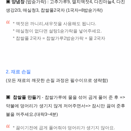
▣ 양념장
(밥숟가락) : 고추가루9, 멸치액젓4, 다진마늘4, 다진
생강2/3, 매실청3, 찹쌀풀2국자 (1국자=8밥숟가락)
* 액젓은 까니리,새우젓을 사용해도 됩니다.
* 매실청이 없다면 설탕1숟가락을 넣어주세요.
* 찹쌀풀 2국자 = 찹쌀가루2밥숟가락 + 물 2국자
2. 재료 손질
(모든 재료의 깨끗한 손질 과정은 필수이므로 생략함)
▣ 찹쌀풀 만들기
- 찹쌀가루에 물을 섞어 곱게 풀어 준 후 =>
약불에 덩어리가 생기지 않게 저어주면서=> 잠시만 끓여 준후
불을 꺼주세요.(대략3~4분)
* 끓이기전에 곱게 풀어줘야 덩어리가 생기지 않아요.