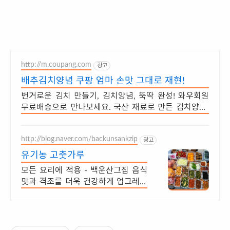
http://m.coupang.com
광고
배추김치양념 쿠팡 엄마 손맛 그대로 재현!
번거로운 김치 만들기, 김치양념, 뚝딱 완성! 와우회원
무료배송으로 만나보세요. 국산 재료로 만든 김치양념,
제대로 된 김치 맛을 선사합니다.
http://blog.naver.com/backunsankzip
광고
유기농 고춧가루
모든 요리에 적용 - 백운산그집 음식
맛과 격조를 더욱 건강하게 업그레이
드 화학조미료 비사용, 유기농쌀밥 및
현미밥, 직접빚은 유기농 전통간장,된
장으로 조리