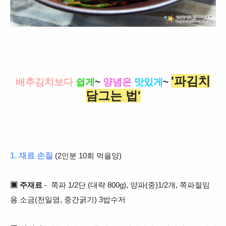
'파김치
배추김치보다
쉽게
~
양념은
맛있게
~
담그는 법'
1. 재료 손질
(2인분 10회 먹을양)
▣ 주재료
- 쪽파 1/2단 (대략 800g), 양파(중)1/2개, 쪽파절임
용 소금(천일염, 중간굵기) 3밥수저