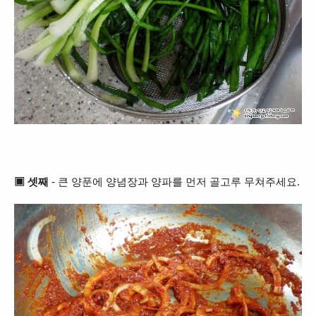
▣ 셋째
- 큰 양푼에 양념장과 양파를 먼저 골고루 무쳐주세요.