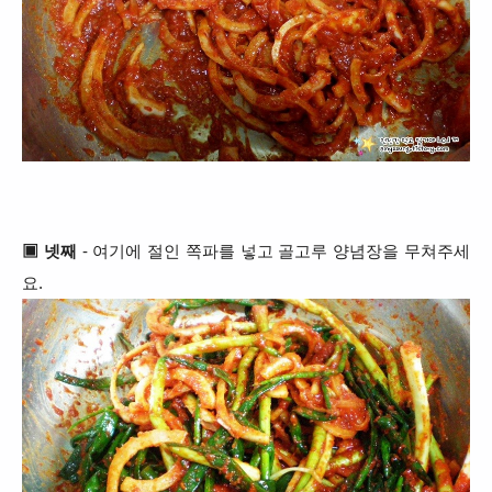
▣
넷째
- 여기에 절인 쪽파를 넣고 골고루 양념장을 무쳐주세
요.