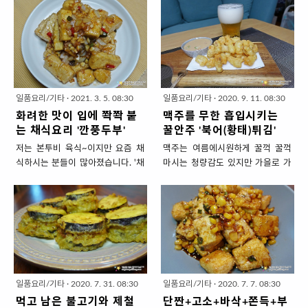
주는 두툼한 '납작당면'이 있어요.
임없이 지지고 볶느라 수고도 많았
감을 상큼한 양념으로 살렸습니다.
이름인데요. '깐풍'은 전분물을 풀지
저는 주로 떡볶이 만들때 사리로 먹
을 것이고요. 드디어 요리지옥에서
하얀 쌀밥은 물론 뽀얀 막걸리 안주
않고 '기(닭고기)'를 매콤한 양념에
곤 했는데 잡채의 주재료로 써도 되
벗어난 월요일입니다. 그러나 그 기
로도 좋아요. 양념 맛있는 더덕이와
빠르게 볶아낸 요리입니다. '깐풍가
겠더라고요. 납작당면은 훨씬 더 두
쁨도 잠시~ 낮에 커피한잔 때리고
맛있는 주말 보내세요. 맵단짠에 상
지'이니 가지를 깐풍기 스타일로 만
껍기 때문에 기존에 '무치던' 요리법
나니 '저녁엔 뭘 먹나~' 고민이 밀려
큼까지 더한 가을 반찬..
든 요리겠죠? 채소도~ ..
으로 만들면 간이 배이지 않고요. 양
올텐데요. 오늘 저녁은 만만한 식재
념국물에 자작~~~하게 삶아서 볶
료로 푸짐하게 담은 한냄비요리로
일품요리/기타
·
2021. 3. 5. 08:30
일품요리/기타
·
2020. 9. 11. 08:30
아서 간을 맛있게 맞춰보겠습니다.
끝내보세요. '만만한' 식재료라는 것
화려한 맛이 입에 쫙쫙 붙
맥주를 무한 흡입시키는
탱글~쫄깃쫄깃쫄깃한 '납작당면 잡
은... 묵은지와 스팸, 그리고 두부되
는 채식요리 '깐풍두부'
꿀안주 '북어(황태)튀김'
채' 1. 재료 준비 ( 4인분 밥반찬) ▣
겠습니다. 묵은지야 냉장고 부품인
저는 본투비 육식~이지만 요즘 채
맥주는 여름에시원하게 꿀꺽 꿀꺽
주재료 : 납작당면 3줌, 돼지고기 잡
것 마냥 늘 있는 식재료이고요. 스팸
식하시는 분들이 많아졌습니다. '채
마시는 청량감도 있지만 가을로 가
채용 200g, 당근 한토막(지름 3cm,
도 대표적인 비상식량으로 최소 한
식요리'라고하면 흔히... 접시에 풀
는 요즘... 창문을 활짝 열어놓고 시
길이 5cm), 피망 (큰것) 1개, 표고버
두개쯤 있을겁니다. 두부정도는 사
조각만 잔뜩 쌓아둔 것들을 샐러드
원하게 불어오는 바람을 맞으며 한
섯 2송이, 대파 5cm 한토막, 식용유
와야겠죠? 굳이 마트까지 나갈 필요
가 생각나는데요. 좋게 말해서 재료
모금씩 홀짝 홀짝 마시는 여유로움
2밥숟가락 * 납작당면은 100원짜
없이 집앞 편의점에서도 파니까...
본연의 맛이지 사실은 밍밍~~하고
을 주기도 합니다. 저는 술을 잘 마
리 동전 둘래만큼 쥔 양이 1줌입니
이렇게 재료 준비해서 한냄비에 다
아무리 먹어도 허전하게만 느껴집
시지 못하기 때문에 한번에 많이 마
다. * 납작당면은 종류가 몇..
쓸어담아 김치찜으로 만들어보겠습
니다. 그런 실망감을 깨는 ~ 단짠도
시기 보다는 드라마나 영화를 보면
니다. 만만한 오늘 저녁 반찬 ..
있고 매콤도 있으면서 기름지고 풍
서 천천히 마시는 것을 좋아하는데
미까지 갖추고 있는 '채식요리'를 소
요. 그런 여유로움을 즐기기에 좋은
일품요리/기타
·
2020. 7. 31. 08:30
일품요리/기타
·
2020. 7. 7. 08:30
개해보겠습니다. 굴소스가 들어가
맥주안주 하나 소개하겠습니다. 치
먹고 남은 불고기와 제철
단짠+고소+바삭+쫀득+부
니 '비건'단계까지는 아닙니다. 채소
맥이 질릴때도 있잖아요. 북어튀김