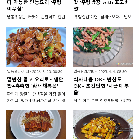
다 가능한 만능요리 '우렁
맛 '우렁쌈장 with 표고버
이무침'
섯'
냉동우렁는 깨끗히 손질하고 한번
'우렁쌉밥'이면 쌈채소보다~ 밥보
삶아내서 잡내도 없어서 그대로 먹
다 우렁이를 많이 많이 올려 먹어야
으면 되는데요.요리가 간단한데 국
지.암 글쿠 말구~딸랑 우렁 한두개
산이고 양도 많고 가격도 착해서 강
올리고... 쌈채소와 밥속에서 우렁이
추하는 식재료입니다.우렁이는 대
를 굳이 찾고 찾아 음미해서 되나요.
부분 쌈장이나 된장찌개로 해서 드
상상해 보세요~아삭하게 상추가 씹
시지만 '골뱅이무침'처럼 만들어도
히면서.. 바로 고소+구수한 된장과
맛있습니다.빨간 무침이니 매콤하
어우러진 쫄깃쫄깃 우렁이가 팡팡
면서 단짠단짜하고 입맛을 살려주
씹히는 맛을~밥알은 단지 이빨 사
일품요리/기타
·
2026. 3. 20. 08:30
일품요리/기타
·
2025. 4. 4. 08:30
게 새콤합니다.골뱅이처럼 쫄깃하
이사이에서 존재감만 살짝 드러낼
밑반찬 말고 요리로~ 맵단
식사대용 OK~ 반찬도
지만 우렁이가 더 부드럽게 야들 야
뿐!!! 우렁이 살만 발라~ 손질 깔금
짠+촉촉한 '황태채볶음'
OK~ 초간단한 '시금치 볶
들해서 색다른 식감을 내줍니다.그
하게 해서 삶아 놓은.. 자숙우렁이
음'
황태가 양질의 단백질을 가장 많이
냥 밥 반찬으로 드셔도 좋고 골뱅이
저렴하기까지 하니간단하게 요리해
가지고 있다네요.닭가슴살보다 많
작년 여름 폭염 이후부터였나요?채
무침처럼 술안주로 드셔도 됩니다.
서 푸짐하게 드세요. 입안 가득 쫄깃
데요~질리고 맛없는 닭가슴살을 맛
소값이 오르더니 아직까지 비싼 것
또는 양념 넉넉하게 추가해서 면 삶
하게 씹는 맛 '우렁쌈장 with 표고버
있게 대체할 수 있다니 황태를 많이
들이 있잖아요.(애호박이! 너 언제까
아 넣어 우렁이비빔국수로 야식까
섯' 1. 재료 준비 ( 4인분 x 2회) ▣
많이 먹어야겠어요.황태는 무쳐서
지 2000원 넘을꺼니? 빨리 1000
지 가능한 만능요리입니다. 반찬~
주재료 : 냉동우렁이 2종이컵, 표고
밑반찬으로 드시거나 국으로 끓여
원으로 돌아와~)저렴한 것들을 찾
술안주~ 야식까지 다 가능한 만능
버섯 4개, 양파(소) 1개, 쪽파(큰것)
서 먹는게 대부분인데요.사이드메
다보니 제철 채소에만 자꾸 손이 가
요리 '우렁이무침' 1 . 재료 준비 ( 2
1뿌리 (또는 대파 20cm 한토막), 청