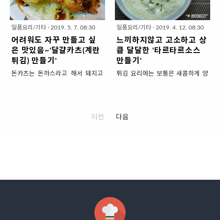
소개해보겠습니다. 양배추 볶음인
맛~ 튀김 옷의 고소하고 바삭한 식
지 큰것 1개, 대파 4cm 한토막, 식
장..
데요. 언젠가 TV에서 보던 백종원
감 이것만으로도 아주 맛있는 튀김
용유 500ml..
님의 레시피가 생각이 나서 따라해
입니다. 그런데 간혹 튀김 옷이 두꺼
일품요리/기타
·
2019. 5. 7. 08:30
일품요리/기타
·
2019. 4. 12. 08:30
봤습니다. 고기도 함께 볶아 묵직한
워서 꼭 빵과 같은 식감인 것도 있는
어려워도 자꾸 만들고 싶
느끼하지않고 고소하고 상
감칠맛도 넣고~ 매콤하게 양념해서
데요. 그만큼 기름을 흡수해서 느끼
은 맛있음~'달걀카츠(계란
큼 달달한 '타르타르소스
밥 반찬에 어울리게 만들어 보겠습
합니다. 튀김 옷을 얇게 입혀 바삭하
튀김) 만들기'
만들기'
니다. 양배추요리! 간단하고 맛있게
고 재료의 단맛이 충분히 느껴지게
돈카츠는 돈까스라고 해서 돼지고
튀김 요리에는 보통은 새콤하게 양
~ '양배추볶음 만들기' 1. 재료 준비
만들어보겠습니다. 튀김 옷이 얇아
기 튀김이라고 할 수 있잖아요. 그
념한 간장을 찍어드시는데요~ 새
( 4인분 반찬) ▣ 주재료 : 양배추
덜 느끼하고 더 바삭한 '야채튀김 만
돼지고기 대신 달걀 튀김 것을 달걀
우,오징어,생선과 같은 해산물 튀김
1/4통, 돼지고기 (살코기) 200g, 대
들기' 1. 재료 준비 (4인분 ) ▣ 주재
카츠라고 하는데요. 생달걀을 빵가
에는 간장보다 '타르타르'소스가 훨
파 10cm 한토막, 식용유 3밥숟가
료 : 고구마 2개 (주먹크기), 양파(대)
루를 묻혀서 짧게 튀겨낸 것입니다.
씬 더 맛있답니다. 생선까스위에 올
이전
다음
락 * 돼지고기는 아무거나 기름이
1/2개, 당근(지름3cm) 4cm 한토
말로는 쉬운데 이게 흐물 흐물한 날
라가는 하얀소스 아시죠? 그게 바로
없는 살코기로 준비해주세요. ▣ 돼
막, 깻잎 8장 * 고구마 1개는 성인여
계란에 빵가루를 묻히는 일도 어렵
타르타르 소스인데요. 짭조름한 해
지고기 밑간재..
자 주먹크기 정도입니다. * 고..
고~ 계란이 터지지 않게 들어서 기
산물에 새콤 달콤한 소스가 잘 어울
름에 퐁탕~ 넣기도 힘들고~ 노른자
리고요~ 특히 튀김이 타르타르의
는 반숙으로 튀기기는 더 어렵더라
고소한 맛과 만나 백만배는 더 고소
고요. 사실 처음 만들어 보고 초초초
해져요. 메인 요리도 아니고 소스라
집중해야해서 다시는 만들고 싶지
고 간단히 보시면 안됩니다. 타르타
않았는데요. 먹어보면 지금까지의
르소스는 들어가는 재료가 많은데
고생을 새까맣게 잊을만큼 맛있네
요. 간편하게 시판용을 사다 먹어도
요. 저도 완벽하게 마스터(특히 반숙
되지만 생채소의 상큼함이 살아 있