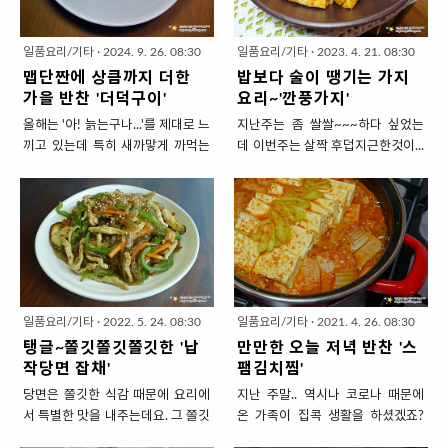
뉴로 먹다보니 그 양이 작아서 식탁
네요.냉이에 이어 요즘 즐겨먹는 채
인분 술안주) ▣ 주재료 : 해동우렁
양고추 2..
한가운데 놓고 메인요리로 드실 수
소는 '시금치'입니다.문제는 혼자 한
이 1종이컵, 황태(북어)채 1줌, 오..
있게 '황태채볶음'을 만들었습니다.
단을 다 소비하기가 힘들다는 것인
일품요리/기타
·
2024. 9. 26. 08:30
일품요리/기타
·
2023. 4. 21. 08:30
제육볶음의 황태버전이라고 생각하
데~볶아서 먹으니까 하루에 한단을
맵단짠에 상큼까지 더한
밥보다 술이 땡기는 가지
시면 됩니다.수분감 가득한 양파를
다 먹어 치우겠더라고요.간단하게
가을 반찬 '더덕구이'
요리~'깐풍가지'
넣어 촉촉하면서 제육양념처럼 맵
식사대용도 되고~ 살짝 간을 세게
올해는 '아! 늙는구나...'를 제대로 느
지난주는 좀 쌀쌀~~~하다 싶었는
단짠하게 볶아내겠습니다. 밑반찬
해서 반찬으로 먹어도 됩니다.데쳐
끼고 있는데 특히 새까맣게 까먹는
데 이번주는 살짝 후덥지근한것이...
말고 요리로~ 맵단짠+촉촉한 '황태
서 무쳐 먹거나 된장국에 끓여서 먹
일이 자주 생기네요. ㅠㅠ 추석 바
여름의 기운이 슬슬 느껴지죠? 더운
채볶음' 1. 재료 준비 ( 4인분 밥 반
지만 마시고 볶아서 초록초록한 영
로 직전에 더덕을 사다놓고는 지난
것은 싫지만 대신 채소들이 무럭무
찬) ▣ 주재료 : 황태채 (3종이컵), 양
양 가득 채우세요. 식사대용
토요일에서야 발견하고 ... 머리를
럭 자라주니 한달전까지만해도 비
파(대) 1/2개, 대파 10cm 한토막,식
OK~ 반찬도 OK~ 초간단 '시금치
쥐어 박았습니다. 혹시나.. 블로그를
쌌던 채소값이 착해져서 좋아요. 다
용유2밥숟가락, 다진 마늘 1밥숟가
볶음' 1. 재료 준비 ( 1인분 식사대
뒤져보기 9년동안 '더덕구이'를 한
양한~ 싱싱한 것들을 부담없이 사
락. * 황태는 3~4cm 길이로 자른
용) ▣ 주재료 : 시금치 1/2단 , 훈제
번도 소개한적도 없더라고요. 요리
먹을 수가 있잖아요. 여름 채소 중에
것을..
오리고기 1종이컵, 식용유2 * 시금
블로거생활 9년이면 안한 요리가
저는 가지를 가장 좋아합니다. 어렸
치 1..
뭐 있겠냐며~ 자만했었네요. 갱년
을때는 밑반찬으로만 먹던 물컹 물
일품요리/기타
·
2022. 5. 24. 08:30
일품요리/기타
·
2021. 4. 26. 08:30
기라서 그래요. 봐주세요. 정신 차릴
컹한 가지는 싫었지만 양식이나 중
탱글~쫄깃쫄깃쫄깃한 '납
만만한 오늘 저녁 반찬 '스
께요. 부랴부랴 카메라들고 주방으
식에서의 가지는 맛있는 매력이 있
작당면 잡채'
팸김치찜'
로 들어가서 기특하게 버텨준 '더덕
거든요. 날이 점점 더워질 것 같으니
당면은 쫄깃한 식감 때문에 요리에
지난 주말.. 역시나 코로나 때문에
이'를 요리했습니다. 미안한 마음에
시원~~~~~한 맥주와 잘 어울리는
서 특별한 맛을 내주는데요. 그 쫄깃
온 가족이 집콕 생활을 하셨겠죠?
맛있게 요리하려고 영혼을 갈아 넣
안주로 '깐풍가지'를 소개해보겠습
함을 두배 세배~ 업그레이드 키셔
그들을 위해 누군가는 하루 세끼 끊
었어요. 특유 자연의 향과 아삭한 식
니다. 우리에게는 '깐풍기'가 익숙한