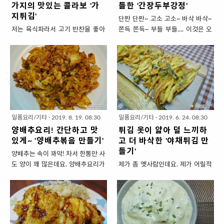
가지의 맛있는 콜라보 '가
들한 '간장두부강정'
만 씹는 단순한 식감만이 아닌 바삭
인데요. 새우깡과 오징어튀김을 섞
지튀김'
단짠 단짠~ 고소 고소~ 바삭 바삭~
~쫄깃~부들 다양하게 담아 만들었
어 놓은 맛이 자꾸 손이가는 중독성
저는 육식파라서 고기 반찬을 좋아
쫀득 쫀득~ 부들 부들.... 이것은 오
습니다. 화려한 맛이 입에 쫙쫙 붙는
이 있습니다. 여기에 고소함을 2배
합니다. 요즘 돼지고기 가격이 사악
늘 소개할 두부요리에서 나는 맛의
채식요리 '깐풍두부' 1. 재료 준비 (
늘려주고~ 느끼함은 1/2로 줄여주
해지긴 했지만 주로 가격이 더 저렴
표현입니다. 단짠 단짠 : 간장과 물
4인분 반찬) ▣ 주재료 : 부침용 두
는 '청양고추마요소스'를 곁들여보
한 돼지고기를 먹는데요. 그러다
엿의 조화~ 고소 고소 : 두부 본연의
부 1모 ( 1팩 = 500g), 감자전분 1
겠습니다. 맥주를 무한 흡입시키는
가...가끔 소고기 요리도 하게 되는
콩맛에 튀겼으니 고소할 수밖에~
종이컵, 식용유 * 두부는 수분이 덜
꿀안주 '북어(황태)튀김' 1. 재료 준
데 불고기용 소고기가 그나마 가격
바삭 바삭 : 튀김가루보다 더 바삭한
있는 단단한 두부 또는 부침용으로
비 ( 2인분 ) ▣ 주재료 : 북어 (또는
이 저렴해서 먹기에 부담이 없습니
전분옷을 입혀 튀겼지요. 쫀득 쫀득
준비해..
황태) 2종이컵, 튀김가루..
다. 매번 똑같은 간장양념해서 먹는
: 물엿과 전분이 씹을 수록 쫀득하
불고기 질릴때도 있는데요. 먹다 먹
게!! 부들 부들 : 바삭하게 시작해서
일품요리/기타
·
2019. 8. 19. 08:30
일품요리/기타
·
2019. 6. 24. 08:30
다 지쳐 남긴 불고기에 제철 가지와
쫀득하게 가다가... 드디어 두부의
양배추요리! 간단하고 맛
튀김 옷이 얇아 덜 느끼하
꼴라보~시켜보았어요. 간단한 방법
속살을 만나는 순간! 부드럽게 마무
있게~ '양배추볶음 만들기'
고 더 바삭한 '야채튀김 만
으로 '가지튀김'으로 변신시킬 수 있
리~ '강정'이라고 하면 매콤한 닭강
들기'
양배추는 속이 꽈악! 차서 한통만 사
는데요. 이번 주말 반찬 고민하지마
정이 떠오를텐데요. 아이들도 잘 먹
도 양이 꽤 많은데요. 양배추요리가
제가 좀 옛사람인데요. 제가 어릴적
시고 토요일은 불고기~일요일은 남
을 수 있게 간장으로 순하게 양념해
다양하지도 않아서 샐러드로 먹다
에 분식점에는 야채튀김이 있었는
은 불고기로 '가지튀김'~ 요리 고민
서 두부로 강정을 만들어 봤습니다.
가 먹다가~ 두 식구 사는 저희 집에
데 요즘은 잘 못본 것 같아요. 주로
끝내세요!! 먹고 남은 불고기와 제
요즘 개학은 했다고 하나~ 집에 있
서는 한통을 요리해 먹기도 전에 시
단맛이 진한 채소 고구마, 당근, 양
철 가지의 맛있는 콜라보 '가지튀김'
는 시간이 더 많은 아이들을 위한 반
들해져요. 그래서 오늘은 양배추를
파등을 얇게 채썰어서 바삭하게 튀
1. 재료 준비 ( 2인분 ) ▣ 주재료 :
찬으로 좋은 두부요리 되겠습니다.
주인공으로 많이 많이 먹는 요리를
기는데요. 단맛에 짭조름한 반죽의
불고기 양념한 소고기 1종이컵, 가
단짠+고소+바삭+쫀득+부들한 '간