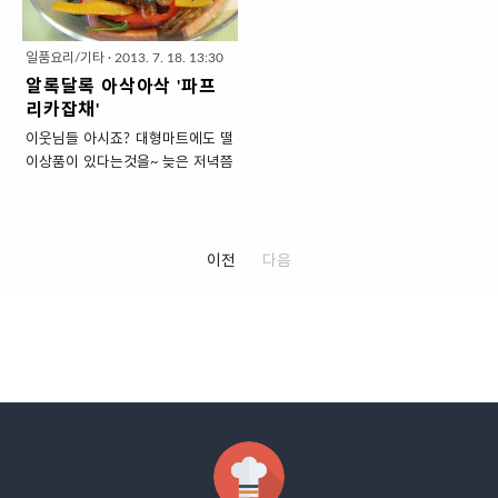
어트식단을 짠것인데요. 제가 자주
깃한 당면이 아삭한 콩나물이 함께
파를 조금만 넣었어요. * 소고기는
20cm 한토막, 청양고추1개, 참깨
먹는 다이어트음식 중의 하나가 다
씹히는데요. 보통은 당면 따로~ 콩
우둔,설도등을 ..
조금 ▣..
시마말이입니다. 재료도 구하기 쉬
나물 따로 삶고 채소도 볶아 양념하
일품요리/기타
·
2013. 7. 18. 13:30
운것, 요리법도 간단한것~ 그리고
는데 팬 한개로 후다닥 만드는 법 소
알록달록 아삭아삭 '파프
맛 좋은것~으로 다시마말이를 추천
개해드리겠습니다. 당면 콩나물 삶
리카잡채'
합니다. 맛있고 쉬운 다이어트음식
지 않고 초간단 '콩나물잡채 만드는
이웃님들 아시죠? 대형마트에도 떨
'다시마말이 만드는 법' 1. 재료 준
법' 1. 재료 준비 (2인분) ▣ 주재료 :
이상품이 있다는것을~ 늦은 저녁쯤
비 (7cm 크기 15개 = 2인분) ▣ 주
콩나물 1/2봉지 (150g), 당면 한줌
에 가면 야채나 수산물쪽에는 할인
재료 : 쌈용 다시마 15장 ( 가로
(500원 동전 만큼 쥔 양), 표고버섯
상품이 많은데요. 뭐해먹을까 고민
10cm x 세로 6cm) , 오이 6cm 한
(대) 2개, 당근 5cm 한토막, 양파(소)
될때는 요~할인코너에서 싸고 쓸만
토막, 사과 (중) 1/3개, 게맛살 5개
1개, 대파 10cm 한토막, 식용유 4
한것을 골라 메뉴결정할때가 많아
이전
다음
(90g), 빨간 파프리카(대) 1/3개, 양
밥숟가락 * 소고기, 파프리카, 어묵 ,
요. 오늘의 득템은 .. 아삭사고 달콤
파(소) 1/2개 * 꼭 쌈용 ..
맛살 등등 다른 재료를 넣어도 됩니
한 '파프리카'입니다. 싸다고 냉큼
다. ▣ 양념재료(밥..
집어왔지만 좀 많다싶어 한번에 많
이 먹을 수 있는 방법으로~ 잡채를
만들어볼께요. 알록달록 아삭아삭
'파프리카잡채' 1.재료준비(2인분)
▣ 주재료 :당면 2인분, 파프리카 1
개(노랑1/2개,빨강1/2개),프랑크
소세지3개, 양파 1/3개, 대파 1/3
뿌리, 식용유, 깨소금 *초록색을 내