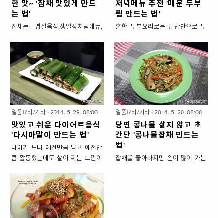
한 맛~ '잡채 맛있게 만드
저녁메뉴 추천 '매운 두부
는 법'
찜 만드는 법'
잡채는 명절음식,생일상차림메뉴,
흔한 두부요리로는 밑반찬으로 두
집들이음식메뉴, 손님초대요리에
부조림이 있는데요. 늘 요리의 조연
빠지지 않고 등장하는 대표적인 잔
으로만 먹어 왔던 두부를 뚝배기에
치음식인데요. 저도~ 신랑도 좋아
찜으로 만들어 밑반찬이 아닌 주메
하지만 손이 많이가서 아주 가끔 해
뉴로 식탁 가운데 올려 보겠습니다.
먹는 요리입니다. 얼마전 시아버님
멀리 시장에 가기 귀찮을 때 동네 슈
생신이라 오랜만에 잡채를 만들었
퍼에서 두부 한모 사서 간단하게 만
는데요. 요즘은 특별한 재료를 넣거
드는 요리인데요. 얼큰하고 감칠맛
나 간단한 요리법으로 잡채를 만들
나게 양념해서 방금 지은 밥이랑 먹
일품요리/기타
·
2014. 5. 29. 08:00
일품요리/기타
·
2014. 5. 20. 08:00
기도 하는데 엄마가 해주셨던 그 요
으면 고기 반찬 부럽지않답니다. 두
맛있고 쉬운 다이어트음식
당면 콩나물 삶지 않고 초
리법대로~ 엄마의 손맛이 느껴지는
부에 냉장고에 늘 있는 채소 몇가지
'다시마말이 만드는 법'
간단 '콩나물잡채 만드는
기본에 충실한 잡채를 만들었어요.
만 넣으면 되니 단돈 3,000원이면
법'
나이가 드니 예전만큼 먹고 예전만
엄마손맛처럼 기본에 충실한 맛~
끝~! 추운데 오늘 저녁 멀리 장보러
큼 활동했는데도 살이 찌는 느낌이
잡채를 좋아하지만 손이 많이 가는
'잡채 맛있게 만드는 법' 1. 재료 준
가지 마시고 간단하고 저렴하게 두
들어요. 기초대사량이 감소해서 그
음식이라 자주 못해먹는데요. 그래
비 (8~10인분) ▣ 주재료 : 당면
부찜으로 해결하세요~ 3,000원으
렇다는데요. 그래서 제가 요즘 다이
도 먹고 싶을때 저만의 방법으로 후
400g, 소고기 300g, 당근(중)1/2
로 만든 훌륭한 저녁메뉴 추천 '매운
어트음식에 관심이 좀 많아졌어요.
다닥~ 해먹는 '콩나물잡채'를 소개
개, 양파(중)1/2개, 시금치 12뿌리
두부찜 만드는 법' 1. 재료 준비 ( 4
점심은 먹고 싶은것으로 잘 먹고 저
하겠습니다. 콩나물잡채는 콩나물
(대략 1/2단), 목이버섯 15g, 식용
인분) ▣ 주재료 : 두부 큰것 1모
녁은 저칼로리로 먹는 나름의 다이
이 당면과 함께 잘 어우러져있어 쫄
유 * 아이들과 함께 먹을 것이라 양
(500g), 양파(중) 1/3개, 대파