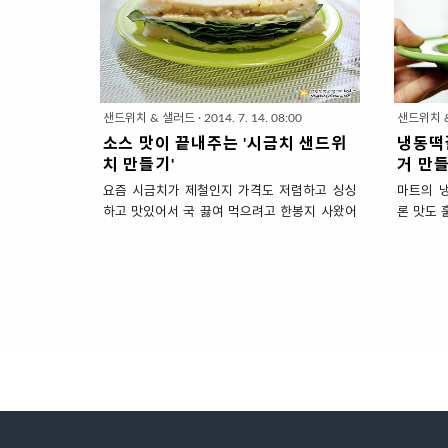
어 보았습니다. 불고기로 만든 멕시코요리 '불고
어 또띠아
기 퀘사디아 만들기' 1. 재료 준비 (2인분) ▣ 주
가볍고 
재료 : 또띠아 2장, 소불고기100g, 양파(중) 1/4
롤 만들기'
개, 양배추 큰잎 1/2장, 슬라이스 치즈1장, 식용
아 1장, 
유 1/2밥숟가락 * 슬라이스 치즈 밖에 없어 사용
1/3개, 
했는데요. 모짜렐라 피자치즈가 있다면 더욱 맛
즈1장 (
샌드위치 & 샐러드
·
2014. 7. 14. 08:00
샌드위치 
있어요. * 풍부한 치즈맛을 원한다면 슬라이스
치즈를 
소스 맛이 끝내주는 '시금치 샌드위
냉동떡
치즈 2장을 사용하세요. 저는 칼..
1인당 1/
치 만들기'
거 만들
요즘 시금치가 제철인지 가격도 저렴하고 싱싱
마트의 
하고 맛있어서 국 끓여 먹으려고 한봉지 사왔어
론 맛도 
요. 더운 날씨에 국은 많이 안먹을 것같아 남은
만두는 
시금치로 뭘 해먹을까 검색해보니 '시금치 샌드
귀찮을 
위치'요리법이 있더라구요. 조금 생소하긴 해도
은 밥 반
드신 분들이 소스맛을 극찬하길래 저도 만들어
기만해서 
봤는데요. 와우~ 소스맛이 시금치와 어찌나 잘
양념이 
어울리는지 그맛에 반해 이웃님들께 소개해보겠
패티 맛
습니다. 소스맛이 끝내주는 '시금치 샌드위치 만
대용으로
들기' 1. 재료 준비 (1인분) ▣ 주재료 : 식빵 2장,
게 '미니
시금치 한줌, 양파(중)1/4개, 슬라이스치즈 1장
주재료 :
▣ 소스재료(밥숟가락) : 견과류 잘게 다진것 (호
장, 슬라
두,아몬드) 3, 마요네즈3, 올리고당1, 식초 1/2,
(소) 1/