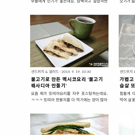
부들에게 인기가 높은데요. 담백하고 깔끔하면
오기가 싫
서도 고소한 풍미가 일품인 치즈를 집에서 만들
닥 만들
어 와인안주로 내주면 신랑은 감동의 쓰나미~ 손
스팸으로
님초대요리,집들이 음식, 생일상차림으로 리코
니다. 신
타치즈샐러드를 내면 센스만점 주부로 어깨 으
가더니 
쓱! 저도 그 인기열풍속으로 뛰어 들어 지난달부
는데 그
터 만들어 먹기 시작했어요. 실패한 경험이 있어
하고~ 다
자세히 설명해드리는 것이니 어렵게 생각하지마
닥~ 한끼
시고 편하게 봐주세요! 라면만큼 만들기 쉬운 '리
준비 (2
코타치즈 만드는 법' 1. 재료 준비 ( 대략 500g
20cm 치
나오는 양) ▣ 주재료 : 흰우유 1000ml, 생크림
양상추 큰
500ml, 생레몬즙 5밥숟가락(대략 레몬1개), 면
바타, 베
샌드위치 & 샐러드
·
2014. 9. 19. 10:30
샌드위치 
포 * '흰우유 : 생크림 = 2 : 1' 비율이 좋아요. *
중화?하려
불고기로 만든 멕시코요리 '불고기
가볍고
생레몬즙이 좋아요!! 용기에 들은 ..
상추를 많
퀘사디아 만들기'
슴살 
요즘 제가 또띠아요리를 자꾸 포스팅하는데요.
힘들게 
ㅋㅋㅋ 또띠아 한봉지를 다 먹기에는 양이 많아
먹어 살꽃
이것 저것 하게되네요. 이게 무방부제라서 빨리
일간은 
먹으라는 재촉을 하니.... 이해해주세요~ 오늘은
'닭가슴
또띠아의 다른 요리 '퀘사디아'를 소개해볼께요.
동과 근
마침 먹다 남은 불고기가 있어 야채를 함께 볶아
식사를 
치즈를 얹어 간단하게 '불고기 퀘사디아'를 만들
든든하지