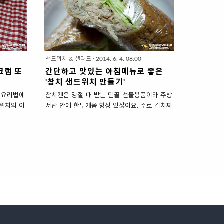
만들어 먹
서 쓰러질까봐~ 햄이 없어도 든든한 계란,치즈를
베리 크림치
넣어 부드럽고 맛있는 샌드위치가 되는데요. 후
2인분) ▣
다닥 만들어 먹고 저~ 운동하고 올께요! 햄 없이
아바타) 1
도 부드럽게 맛있는 '오믈렛 샌드위치 만들기' 1.
빵,베이글,
재료 준비 (2인분) ▣ 주재료 : 샌드위치 빵 2인
) : 크림
분, 슬라이스 치즈1장, 양상추 큰잎 1장, 토마토
샌드위치 & 샐러드
·
2014. 6. 4. 08:00
 것보다 과
(소)1개, 식용유 조금 * 야채는 양파,오이등을 더
크랩 또
간단하고 맛있는 아침메뉴로 좋은
이 ..
넣어줘도 맛있어요. * 샌드위치 빵으로 식빵,모..
'참치 샌드위치 만들기'
 요리법에
참치캔은 명절 때 받는 단골 선물용품이라 주방
위치와 아
서랍 안에 한두개쯤 항상 있잖아요. 주로 김치찌
수 없어 밀
개에 넣어 드실텐데 더운 날씨에 찌개보다는 참
볍게 먹는
치샌드위치 만드는 법을 소개하겠습니다. 대단
았습니다.
한 비법이 있는것은 아니고 참치샌드위치 특유
가루빵으로
비린맛과 짠맛을 줄이는 요리법인데요. 만들기
을 수 있어
쉬워서 간단한 아침메뉴 또는 점심메뉴로 좋답
네요. 처음
니다. 간단하고 맛있는 아침식사로 좋은 '참치샌
 채소를 듬
드위치 만들기' 1. 재료 준비 (2인분) ▣ 주재료 :
드위치 만들
참치캔 100g (작은것 1캔), 빵 2인분, 오이 5cm
 또띠아 8인
한토막, 양파 (소) 1/3개, 양상추 큰잎 2장 * 짠
이 5cm 1
맛, 비린맛을 줄이기 위해 오이,양파를 섞어주면
개, 슬라이스
맛 궁합이 잘 맞습니다. * 양상추를 많이 넣어야