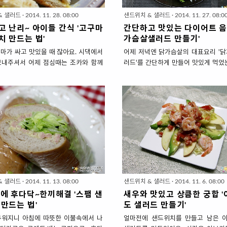
& 샐러드
·
2014. 11. 28. 08:00
샌드위치 & 샐러드
·
2014. 11. 27. 08:0
고 난리~ 아이들 간식 '고구마
간단하고 맛있는 다이어트 음
치 만드는 법'
가슴살샐러드 만들기'
마가 싸고 맛있을 때 잖아요. 시댁에서
어제 저녁엔 닭가슴살의 대표요리 '닭
보내주셔서 어제 점심때는 조카와 함께
러드'를 간단하게 만들어 맛있게 먹었
 고구마 샌드위치를 만들었어요. 달콤
랑이 요즘 근육운동을 하는데 단백질 
마에 촉촉하게 마요네즈를 넣고 여러가
줘야 근육이 커진다네요. 안그러면 살
류와 건포도를 넣어 달콤~고소! 쫄깃하
는데.... 어쩐지 몸이 앙상해져서...저
어 줬더니 조카녀석이 맛있다고 난리네
지는 망할 상황이 벌어지기 전에 닭가
서 이웃님들께도 아이 간식 또는 간단한
드로 저녁을 차려줬어요. 칼로리가 낮
로 추천합니다. 맛있다고 난리~ 아이들
이어트 음식이기도한데요. 퍽퍽하고 
구마 샌드위치 만드는 법' 1. 재료 준비 (
슴살은 상큼~하게 샐러드로 맛있게 만
▣ 주재료 : 식빵 4장, 호박고구마 (중) 1
습니다. 간단하고 맛있는 다이어트 음
도& 아몬드 슬라이스 & 해바라기씨 각 1
살 샐러드 만들기' 1. 재료 준비 ( 1
, 버터 3밥숟가락 * 샌드위치용은 촉
또는 2인용) ▣ 주재료 : 닭가슴살 200
단맛이 나는 호박고구마가 좋아요. 밤고
(큰잎) 3장, 토마토(중) 1개, 양파(중) 1
& 샐러드
·
2014. 11. 13. 08:00
샌드위치 & 샐러드
·
2014. 11. 6. 08:00
퍽퍽해서 먹기 힘들 수도 있는데 밤고구
드 슬라이스 2밥숟가락. * 눅눅하고 쩐
에 후다닥~한끼해결 '스팸 샌
새우와 맛있고 상큼한 궁합 
용할 경우 우유+올리고당을 조금 넣어주
견과류는 전자렌지에 잠시 돌려 식히..
만드는 법'
도 샐러드 만들기'
추워지니 아침에 따뜻한 이불속에서 나
얼마전에 샌드위치를 만들고 남은 