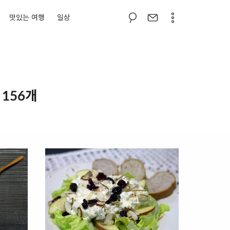
맛있는 여행
일상
 156개