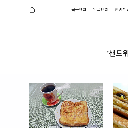
국물요리
일품요리
밑반찬 
'샌드위