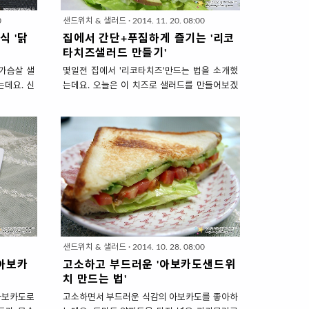
0
샌드위치 & 샐러드
·
2014. 11. 20. 08:00
식 '닭
집에서 간단+푸짐하게 즐기는 '리코
타치즈샐러드 만들기'
가슴살 샐
몇일전 집에서 '리코타치즈'만드는 법을 소개했
는데요. 신
는데요. 오늘은 이 치즈로 샐러드를 만들어보겠
보충을 해
습니다. 리코타치즈샐러드는 요즘 이탈리아레스
이 빠진다
토랑의 인기메뉴로 저도 종종 먹는데요. 접시 위
보다 날씬해
에 손바닥 반만하게 올려진 치즈는 금방 사라지
슴살 샐러
고 바닥에 깔린 채소만 남아 아쉬움 남곤 했습니
아 대표 다
다. 그래서 집에서 저렴한 비용으로 만든 리코타
비린 닭가
치즈로 샐러드를 만들어 푸짐하게~ 먹는 행복 누
들어 보겠
려보겠습니다. 집에서 간단+푸짐하게 즐기는 '리
식 '닭가슴
코타치즈샐러드 만들기' 1. 재료 준비 (2인분) ▣
인 식사대용
주재료 : 리코타 치즈 1덩어리(1덩어리=테니스
g, 양상추
공), 양상추 큰잎3장, 사과(중) 1/4개, 건크랜베
/4개, 아몬
리&건포도 각1밥숟가락씩, 아몬드슬라이스 2밥
샌드위치 & 샐러드
·
2014. 10. 28. 08:00
내(?)나는
숟가락, 치즈를 발라먹을 빵 조금 (식빵,베이글,
'아보카
고소하고 부드러운 '아보카도샌드위
치아바타 등등) * 양상추이외에 다양한 샐러드채
치 만드는 법'
소를 섞으..
아보카도로
고소하면서 부드러운 식감의 아보카도를 좋아하