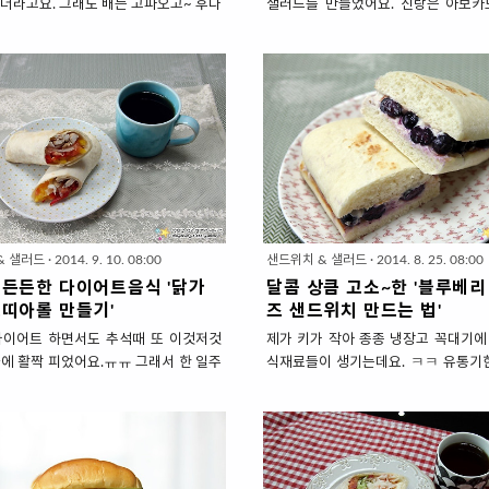
더라고요. 그래도 배는 고파오고~ 후다
샐러드를 만들었어요. 신랑은 아보카
어 먹고 다시 이불속에 쏙~ 들어가려고
맛이냐고 하듯이 과일로서 단맛, 신맛
 초스피드~ 샌드위치를 만들어 먹었답
정체성 확실한 맛이 없는게 사실이죠.
랑 말로는 갑지가 제가 침대를 박차고 나
맛이냐고 한다면 은근 끌리는.... 부
눈 좀 비비고 있으니까 먹으라고 불렀다
카도맛??? ㅋㅋㅋ 궁합이 잘 맞는 
만큼 간단하다는거~ 지금도 포스팅 후딱
아보카도 맛을 잘 살리고 여기에 새우
시 이불속으로 Go! Go! 10분만에 후다
려 샐러드로 만들어 보겠습니다. 새우
해결 '스팸 샌드위치 만드는 법' 1. 재료
상큼한 궁합 '아보카도 샐러드 만들기' 1
인분) ▣ 주재료 : 샌드위치용빵 2인분 (
비 (2인분) ▣ 주재료 : 아보카도 1/2
아바타빵), 스팸80g(340g 큰캔 1/4),
6마리, 양상추 큰잎 1장, 사과(소)1/2
잎3장, 랲 * 샌드위치빵은 식빵, 치아
도는 초록색은 덜 익은 것이예요. 아
이글...등등 아무거나~ * 스팸의 짠맛을
검은색? 짙은 보라색?이 잘 익은 것입니
& 샐러드
·
2014. 9. 10. 08:00
샌드위치 & 샐러드
·
2014. 8. 25. 08:00
고 양상추를 푸짐하게 넣었어요. * 양
러드 소스재료 (밥숟가락) : 레몬즙 5 (
 든든한 다이어트음식 '닭가
달콤 상큼 고소~한 '블루베리
이 넣어 샌드위치가 먹..
개), 올리브유 2, 다진 ..
또띠아롤 만들기'
즈 샌드위치 만드는 법'
다이어트 하면서도 추석때 또 이것저것
제가 키가 작아 종종 냉장고 꼭대기에
에 활짝 피었어요.ㅠㅠ 그래서 한 일주
식재료들이 생기는데요. ㅋㅋ 유통기한
운동은 열심히하고 저칼로리로 먹고자
딱~ 다가오게 방치되어 가고 있는 크
살요리'로 아침을 만들었어요. 유산소운
견!! 제가 이 아이를 좋아해서 냉동실
력운동을 오랜 시간하기때문에 간단하게
지 대량 장만해둘 정도였는데 그놈의
하면 기력이 떨어져 운동이 힘들거든요.
한답시고 잊고 살아온 나의 사랑 크림
만 저칼로리인 닭가슴살, 야채 듬뿍 넣
냉동 블루베리와 함께 빵에 얹어 달콤