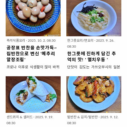
을까 싶습니다.그러나 건강관리가
기도 까먹기도 손이 많이가서 외면
했고요.2주간 동물병원에 입원을
바다맛 풍부하게 내는 법은?전복을
시급한 중년이기에 .... 빵 두장까지
하고 마는 애증의 꽃게.딱 2마리만
거쳐 발치하고 중성화해서 저랑 같
그냥 마구마구 때려 넣습니다. ㅋㅋ
는 사치입니다.빵 한장으로 만든 '오
손질해서 4인 가족이 맛있게 드실
이 살게 되었어요.마음도 몸도 아팠
ㅋㅋ 이 방법을 누가 이길 수 있을
픈 샌드위치'로 .... 나름 건강을 챙기
수 있는 '꽃게 된장찌개'를 소개합니
던 아이라서 세상 까칠&예민해서
까요? 쌀보다 전복을 많이 넣을 순
고 있습니다.라떼는~ 샌드위치엔
다.꽃게탕은 다른 재료도 준비할게
아직까지 한번도 안아본적 없지
없잖아요?서운하지 않게 전복도 넣
무조건 햄이 들어가야 했으나 의사
많으니 평소에 자주 만드는 된장찌
만....여전히 맞고 살지만...사랑스럽
었지만 내장의 바다맛은 김과 액젓
들이 육가공식품을 어찌나 '디스'하
개에 꽃게만 추가해서 간단하게 만
습..
으로 ~..
즉석식품요리
·
2025. 10. 2. 08:30
한그릇요리/면요리
·
2025. 9. 26.
던지..몸에 좋은 아보카도와 아침에
들어보세요.꽃게맛이 강한 된장에
08:30
공장표 반찬을 손맛가득~
꼭 먹어야하는 단백질 '달걀'을 넣어
밀리지 않도록 평소보다는 된장은
집반찬으로 변신 '메추리
한그릇에 진하게 담긴 추
건강 챙긴 '아보카도 샌드위치'를 만
적게~단맛을 살리는 '고추장'도 줄
알장조림'
억의 맛! ' 멸치우동 '
들어보겠습니다.햄이 없어도~ 든든
여서 텁텁함 없이 깔끔하게 만들었
코로나 이후로 식생활이 많이 바뀌
단맛이 감도는 가쓰오부시의 일본
하고 단짠단짠 소스없이도 상큼 고
습니다.발라 먹기 귀찮은 분들에게
었잖아요.배달음식, 밀키트, 즉석식
식 우동을 더 자주 먹고 있지만사실
소하게 맛있어서 일주일 내내 아침
간단하게 떠먹는 스타일로 꽃게맛
품... 등이 우리 식탁에 자주 올라오
한국인의 우동은 시원한 멸치맛이
식사로 먹고 있습니다.건강한게 맛
경험 가능!! 쉽고 깔끔하게 끓이는
게 되었는데요.간편한 맛에 종종 사
었습니다.학교 앞 분식집~ 기차역
있기는 어려운 법인데... 그걸 해냈
'꽃게 된장찌개' 1. 재료 준비 (4인
먹는데손맛이 무엇인지 잘 알고 있
앞 우동집~ 재래시장 식당~우리가
네요. 그 어렵다는~ 건강하고 맛있
분) ▣주재료 : 꽃게 (큰것) 2마리, 애
어서 그런지 뭔가 빠진듯한 서운한
어릴때 가던 그 분식집 생각해보세
는 '아보카도 샌드위치' 1. 재료 준
호박1개, 느타리버섯 2주먹, 무 한
맛이 느껴집니다.오늘은 공장표 '메
요.멸치맛 진하게 우려서 탱글~쫄
비 ( 1인분) ▣ 주재료 : 아보..
토막( 길이2.5cm x 지름 10c..
추리알장조림'을 엄마의 손맛이 가
깃하지 않은!! 뚝뚝 끊기는 우동면
득 담긴 집반찬으로 재탄생시키는
에 유부랑 생대파 때려넣은 그맛!!
샌드위치 & 샐러드
·
2025. 9. 19.
밑반찬 & 김치/밑반찬
·
2025. 9. 12.
레시피를 소개하겠습니다.간편하게
아시죠?내 소중한 한끼로 먹기에는
08:30
08:30
요리하고 싶은 바램과 맛있는 것 먹
너무 소박해서 그동안 무시하고 살