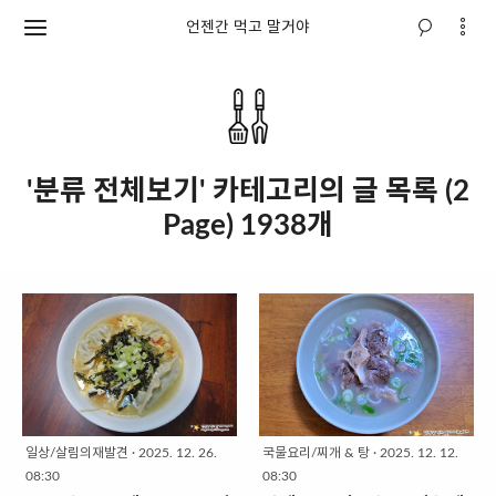
언젠간 먹고 말거야
'분류 전체보기' 카테고리의 글 목록 (2
Page) 1938개
일상/살림의재발견
·
2025. 12. 26.
국물요리/찌개 & 탕
·
2025. 12. 12.
08:30
08:30