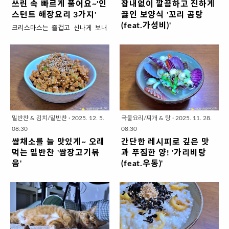
쓰린 속 빠르게 풀어요~'인
잡내없이 깔끔하고 진하게
스턴트 해장요리 3가지'
끓인 보양식 '꼬리 곰탕
(feat.가성비)'
크리스마스는 즐겁고 신나게 보내
셨나요?어렸을때 불교셨던 어머님
어제 저녁부터 바람이 심상치 않더
덕분에 크리스마스틱한 분위기는
니 오늘 제법 춥네요?첫눈도 내리고
커녕~ 양말 한짝이라도 선물은 얄
이제 본격적으로 추운 겨울이 시작
짤 없었습니다.이제는 종교에 상관
되나 봅니다.여름엔 더위를 이기려
없이 크리스마스를 즐기는 분위기
고 삼계탕을 먹었다면겨울엔 추위
라서밀린 숙제하듯 크리스마스를
를 이기려면 기름기 좔좔 흐르는 '소
기필코~ 신나게 보내고야마는 데
뼈'로 보양해야죠. '뼈'만 딸랑 있는
요.아줌마에게 일탈은 늦게까지 술
사골보다는뼈,고기, 쫄깃 콜라겐덩
밑반찬 & 김치/밑반찬
·
2025. 12. 5.
국물요리/찌개 & 탕
·
2025. 11. 28.
마시고 낄낄낄~ 웃고 떠들며 노는
어리가 있어 씹는 맛 가득한 '소꼬
08:30
08:30
것.오늘 아침상태가 저랑 비슷하신
리'로 곰탕을 끓여보겠습니다.예전
쌈채소를 늘 맛있게~ 오래
간단한 레시피로 깊은 맛
분들을 위해서 음주로 지친 속을 빠
에는 소뼈를 3번에 걸쳐서 20시간
먹는 밑반찬 '쌈장고기볶
과 푸짐한 양! '가리비탕
리게 풀어줄 해장요리를 소개해보
씩 끓이느라 고생했었는데 건강에
음'
(feat.우동)'
겠습니다.속 쓰려 죽겠는데 언제 하
는 좋은게 아니라고 해요.6시간 끓
맛있는 음식이 최고이지만 속도 편
드디어 가리비철이 왔어요.여름에
나하나 지지고 볶겠습니까~인스턴
이면 뼈에서 '인'이라는 성분이 나와
하고 건강한 조건도 '맛'만큼이나 중
는 조개류가 제철인게 없기도하고
트의 재료를 기본으로 간단하게 만
서 오히려 골다공증을 일으킨데요.
요합니다.확실히 채소를 많이 먹으
더운 날씨탓에 금방 상해서 해산물
들었지만 맛은 물론 속이 시원~~~
솔직히 손이 많이 가는 음식이지만
면 속도 편하고 똥도 팍팍 잘 나와요
먹기가 꺼려졌는데찬바람과 함께~
하게 풀리는 레시피로 준비했습니
요리시간이 짧아져서 집에서 해볼
뿌지직~~~생채소를 많이 먹는 레
뜨끈한 국물이 생각날때 가리비가
다. 쓰린 속 빠르게 풀어요~ '인스턴
만해요.집에서 만들어 먹으면 고기