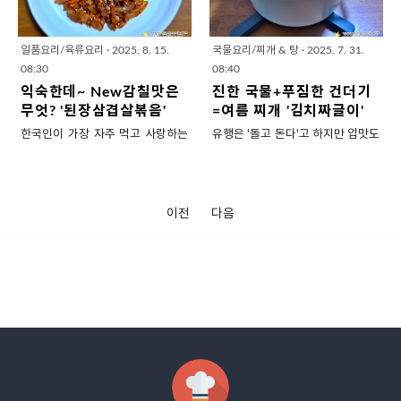
이 매운 간단한 재료만 척척 올려서
데 뜬금없이 목감기가 들어서 ... 골
분) ▣ 주재료 : 또띠아(8인치) 2장,
유2밥숟가락 * 감자 큰것 1개 = 성
두번만 접으면 끝!샌드위치를 만들
골한 이유도 다 이놈의 '에어컨 바
양념치킨(순살) 2종이컵, 샐러드채
인여자 주먹크기 ▣ 양념재료 (밥숟
려면 식빵은 2장은 있어야 재료를
람'때문일 수도.그래도 시골이라 저
소 4종이..
가락) : ..
일품요리/육류요리
·
2025. 8. 15.
국물요리/찌개 & 탕
·
2025. 7. 31.
다 담을 수 있는데또띠아는 한장으
녁은 공기가 식어서 에어컨을 끄고
08:30
08:40
로 다 커버가 되고... 식빵 한장의 칼
시원한 저녁으로 더위를 해소해봅
익숙한데~ New감칠맛은
진한 국물+푸짐한 건더기
로리보다 낮으니 일단 탄수화물이
니다.더운데 불 앞에서 극기훈련하
무엇? '된장삼겹살볶음'
=여름 찌개 '김치짜글이'
적게 들어갑니다.생야채도 넣고 닭
지 마시고 '냉면육수'로 시원한 여름
한국인이 가장 자주 먹고 사랑하는
유행은 '돌고 돈다'고 하지만 입맛도
가슴살햄과 달걀,치즈로 단백질도
국물요리 만들어보세요.이미 간이
고기는? 삼겹살이 아닐~~~까 싶은
돌고 돌아서 다시 평범한 밥상을 찾
챙기니 나름 건강하고요.만들기도
다 되어 있어 재료를 채썰어 섞어주
데요.이게 은근히 요리법이 다양하
게 되는 듯요.더워서 입맛이 없다고
간단해서 바쁜 아침에.... 또는 안바
기만해도 평타~치는 맛이 나옵니
지 못해요.기름기가 많아서 국물요
냉면, 떡볶이, 햄버거.....로 돌다보니
뻐도 만사가 귀찮은 아침에 챙겨먹
다.감칠맛 기본 보유!! 새콤한 맛이
리에는 적합하지 않고~ 만만하게
입맛은 다시 김치찌개랑 밥을 찾게
이전
다음
기 좋은 메뉴입니다. 영양과 맛을 올
더위에 집나간 입맛도 살려주고빨
해먹어봐야 그냥 굽거니 고추장구
됩니다.푹 익어 흐물흐물해진 김치
려 접으면 끝! '또띠아샌드위치' 1.
리 시원하게 뚝딱 나오니 만드는 사
이정도잖아요.저도 600g 한근을 사
와 돼지고기를 얼큰하고 새콤한 국
재료 준비 ( 1인분 ) ▣ 주재료 : 또
람도 편하고~여름에 냉면육수하나
서 한끼는 구워서 상추랑 맛있게 먹
물이랑 떠서 먹는 맛이 그리웠지만
띠..
면 국물요리 끝!!! 여름국물은 이것
었습니다.남은 것을 고추장구이로
땀을 뻘뻘 흘기는 싫다면~ '김치짜
하나면 충..
할라니 자주 먹는 제육볶음이랑 그
글이'를 추천합니다.'짜글이'는 충청
맛이 그맛인지라~ 딱히 땡기지 않
도식 찌개요리로 건더기와 양념은
았지요.그렇게 찾은 레시피가 '된
푸짐하게 넣고 국물은 적게 넣어 끓
장'양념에 볶는 것인데요.된장에 매
입니다.진해서 뜨거운 국물은 조금
운맛과 단맛, 그리고 마늘맛까지 더
만 먹어도 그 맛은 입안 가득 찬다는
해주니 ...익숙했던 그맛이 새롭게
말입니다.짜글이 맛집에 가면 건더