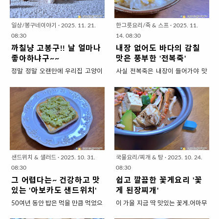
시피가 양식으로는 샐러드, 한식으
나왔네요.라떼는 조개로 요리하려
트 해장요리 3가지' 1. 하얀 황태라
는 푸짐하고 오로지 소뼈만 넣고 끓
로는 쌈채소겠죠?저는 옛사람이라
면 소금물에 해감시켜야지~ 껍데기
면 황태가 숙취해소에 좋은 식재료
이니 안심이 되는 장점이 있잖아요.
서 쌈채소를 즐겨먹습니다.샐러드
를 솔로 박박 문질러줘야지.. 손이
라는 것은 이..
소꼬리는 꽤 비싼 식재료라서 많이
일상/봉구네이야기
·
2025. 11. 21.
한그릇요리/죽 & 스프
·
2025. 11.
는 드레싱이 칼로리가 높기도 하고
많이 갔습니다.그런데 요즘은 해감
사긴 부..
08:30
14. 08:30
요.쌈채소를 먹을 때는 그냥 쌈장보
은 물론 세척까지해서 나오니 요리
까칠냥 고봉구!! 날 얼마나
내장 없어도 바다의 감칠
다는 다진 고기를 볶아서 섞는 것을
가 간단해졌어요.구이는 숯불이 있
좋아하냐구~~
맛은 풍부한 '전복죽'
좋아하는데요더 맛있는 것은 물론
어야하니 가정집에서 못해먹으니
정말 정말 오랜만에 우리집 고양이
사실 전복죽은 내장이 들어가야 맛
고기를 많이 넣다보니 단백질을 조
'탕'으로 해드시는 것을 추천합니다.
'고봉구'소식을 전합니다.2022년
과 향이 진해서 맛있습니다.랍스터
금이라도 더 먹어서 좋더라고요.보
조개찜보다는 조개탕이 국물도 맛
추운 가을 아파트 주차장햇볕이 가
나 대게 내장소스가 따로 있을정도
통은 고추장에 볶아서 맵고 달달 짭
보고 면사리를 넣어서 2차까지 야
장 밝게 드는 자리에 웅크리고 앉아
로.. 내장이 고소한 맛을 내는 해산
조름하게 먹지만 쌈채소를 즐겨드
무지게 챙겨드실 수 있습니다.조개
추위를 달래던 고양이가 '봉구'였습
물들이 있어요.그런데 푸르딩딩~
신다면 쌈장에 볶아 구수한 버전으
에 바다맛이 충분하므로 맹물에 조
니다.치즈냥이지만 구내염 심해 구
초록색이 맛없어 보일 수도 있고예
로 드시는 것도 추천합니다.기름을
개랑 대파,고추, 마늘만 넣고 짧게
루밍을 못해서 털은 엉켜있었고 흑
민하신분들은 그 바다향을 비리게
제거해서 깔끔하고~ 고기를 듬뿍
끓여서 깊은맛 가득 담아보겠습니
색이었습니다.못먹어서 등뼈가 드
느낄 수 있습니다.내장을 뺀 하얗게
넣어 서운하지 않은~'쌈장고기볶
다. 간단한 레시피로 깊은 맛과 푸짐
러날 정도로 말라 있었습니다.불쌍
끓인 전복죽을 드시는 분들도 많죠.
음'입니다. 쌈채소를 늘 맛있게~ 오
한 양! '가리비탕 (feat.우동)' 1. ..
샌드위치 & 샐러드
·
2025. 10. 31.
국물요리/찌개 & 탕
·
2025. 10. 24.
한 마음에 밥과 약을 챙겨주었는
전복살 자체로는 독특한 맛이 덜하
래 먹는 밑..
08:30
08:30
데... 추운 겨울.. 그 작은 혓바닥으로
기 때문에 그냥 끓이면 그저 단백하
그 어렵다는~ 건강하고 맛
쉽고 깔끔한 꽃게요리 '꽃
꽝꽝 얼은 밥을 핥아먹는데 마음이
기만한 죽이 됩니다.그래서 표고버
있는 '아보카도 샌드위치'
게 된장찌개'
너무 아프더라고요.마침 동네 최고
섯도 넣고 각종 채소를 다져 넣기도
50여년 동안 밥은 먹을 만큼 먹었으
이 가을 지금 딱 맛있는 꽃게.어마무
~ 극성(?) 캣맘패밀리가 있어서 도
하는데... 그럼 순수한 전복죽이 아
니하루 한끼는 빵을 먹어도 되지 않
시하게 맛있는 줄 알면서도 요리하
움을 받아 반나절만에 봉구를 구조
니죠.내장없이 끓이는 전복죽에서