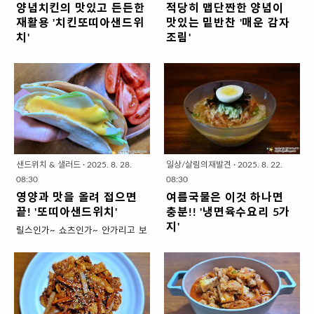
양념치킨의 맛있고 든든한
적당히 맵단짠한 양념이
고 싶은 소망!!!그 어려운 걸 해냈다
았었나봐요.밤에 서늘한 바람이 부
재활용 '치킨또띠아샌드위
맛있는 밑반찬 '매운 감자
는거 아닙니까~앞으로 나만의 꼼수
니 따뜻한 국물이 절로 생각나면서
치'
조림'
레시피를 소개할테니 밑반찬 쉽고
옛날 그 우동이 먹고 싶었습니다.멸
오늘은?불타는 금요일 !!!!저야 경제
그동안 더워서 입맛이 없다보니 시
맛있게 준비하세요. 공장표 반찬을
치육수만 진하게 우리면 끝이예요.
활동 쬐금하고 살림 많~~~이하는
원한 면요리를 즐겨 먹었습니다.아
손맛 가득~집반찬으로 변신 '메추
나머지 재료를 칼질 할 필요없이 그
아줌마라 놀 시간이 '금토일'만 있는
침 저녁으로 쌀쌀해지니 따뜻한 국
리알장조림' 1. 재료 준비 ▣ 주재료
냥 가위로 잘라 넣으면 될정도로 간
것은 아니지만~이왕이면 남들 놀
물도 생각나고.. 고슬고슬한 흰쌀밥
: 공장표(완제품) 메추리알 장조림 1
단해요.유부랑 우동면 사오는 길에
때 저도 놀아야 '노는 맛'이 더 살아
이랑 반찬이 있는 밥상이 땡깁니다.
봉지(600g), 국물용왕멸치 5마리,
김밥집도 들려서... 가장 기본맛 깁
나는 느낌이라 치맥은 금요일에 합
면을 먹을때야 김치만 있으면 됐는
4x4cm 다시마 2장, 청양고추 1개..
밥으로 사와서 함께 드셔보세요. 한
니다.야들야들한 다리랑 날개를 맥
데 한상 차려서 먹을려니 밑반찬 몇
그릇에 진하게 담긴 추억의 맛! ..
주에 곁들여 먹다보면 배불러서 늘
가지는 있어야겠더라고요.오이지도
샌드위치 & 샐러드
·
2025. 8. 28.
일상/살림의재발견
·
2025. 8. 22.
남기는게 퍽퍽한부위들인데요.먹고
무쳐놓고 어묵도 볶았고 감자도 매
08:30
08:30
남은 양념치킨은 주말에 브런치메
콤하게 볶았습니다.예전에는 고추
영양과 맛을 올려 접으면
여름국물은 이것 하나면
뉴로 재활용해보세요.샌드위치로
장을 섰지만 감자와 고추장의 두 전
끝! '또띠아샌드위치'
충분!! '냉면육수요리 5가
만드느는 것인데요 퍽퍽한 부위라
분이 만나 텁텁한 맛이 느껴져서 고
지'
릴스인가~ 쇼츠인가~ 안가리고 보
서 식빵보다는 얇은 또띠아로 감싸
춧가루와 간장으로 깔끔하게 볶아
니까 기억은 안나는데무심히 요리
어제 문득 '아.. 에어컨 바람 너무 지
는게 덜 퍽퍽하고요.상큼한 수분을
보겠습니다. 적당히 맵단짠한 양념
하는데 간단하고 영양도 있으면서
겹다'라는 생각이 들었습니다.젊을
머금은 채소 듬뿍 넣어서 촉촉한 샌
이 맛있는 밑반찬 '매운 감자조림' 1
칼로리도 낮아보고 맛있어 보이
때야 '에어컨 바람 is 은혜이자 축복'
드위치로 만들어보겠습니다. 양념
. 재료 준비 (4인분 X 2회 밑반찬) ▣
고..... 좋은 것은 다 때려넣은 레시피
이었는데 차갑고 건조한 이 바람을
치킨의 맛있고 든든한 재활용 '치킨
주재료 : 감자(큰것) 3개, 대파
를 발견했습니다.또띠아 위에 손질
그만 맡고 싶네요.날이 이렇게 더운
또띠아샌드위치' 1. 재료 준비 ( 2인
10cm 한토막, 청양고추1개, 식용