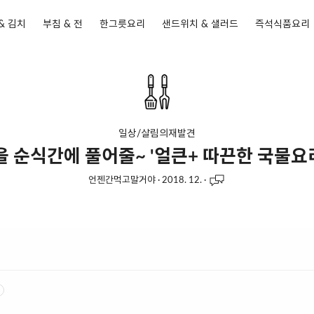
& 김치
부침 & 전
한그릇요리
샌드위치 & 샐러드
즉석식품요리
일상/살림의재발견
을 순식간에 풀어줄~ '얼큰+ 따끈한 국물요리
언젠간먹고말거야
·
2018. 12.
·