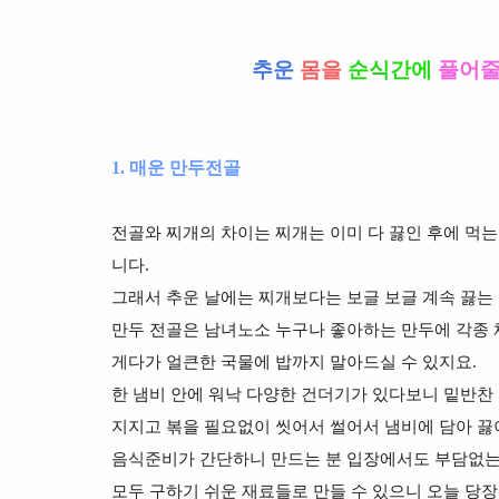
추
운
몸을
순식간에
풀어
1. 매운 만두전골
전골와 찌개의 차이는 찌개는 이미 다 끓인 후에 먹는
니다.
그래서 추운 날에는 찌개보다는 보글 보글 계속 끓는
만두 전골은 남녀노소 누구나 좋아하는 만두에 각종 
게다가 얼큰한 국물에 밥까지 말아드실 수 있지요.
한 냄비 안에 워낙 다양한 건더기가 있다보니 밑반찬
지지고 볶을 필요없이 씻어서 썰어서 냄비에 담아 끓
음식준비가 간단하니 만드는 분 입장에서도 부담없는
모두 구하기 쉬운 재료들로 만들 수 있으니 오늘 당장