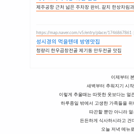
제주공항 근처 넓은 주차장 완비. 갈치 한상차림
https://map.naver.com/v5/entry/place/1746867861
성시경의 먹을텐데 방영맛집
청량리 한우곱창전골 제기동 만두전골 맛집
이제부터 본
새벽부터 추워지기 시작
이렇게 추울때는 따뜻한 옷보다는 얼큰
하루종일 밖에서 고생한 가족들을 위
따끈할 뿐만 아니라 얼
든든하게 식사하시라고 건더
오늘 저녁 메뉴로