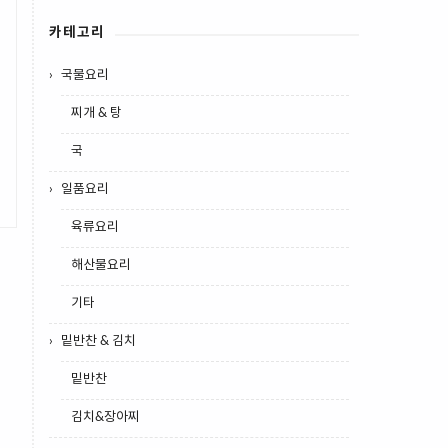
카테고리
국물요리
찌개 & 탕
국
일품요리
육류요리
해산물요리
기타
밑반찬 & 김치
밑반찬
김치&장아찌