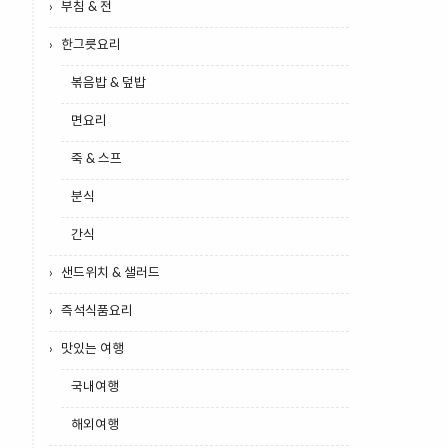
부침 & 전
한그릇요리
볶음밥 & 덮밥
면요리
죽 & 스프
분식
간식
샌드위치 & 샐러드
즉석식품요리
맛있는 여행
국내여행
해외여행