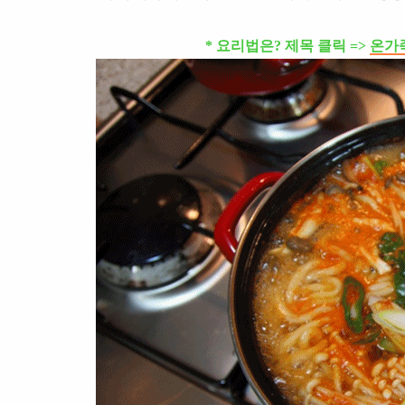
* 요리법은? 제목 클릭 =>
온가족