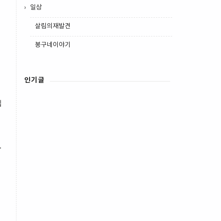
일상
살림의재발견
봉구네이야기
인기글
입
.