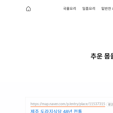
국물요리
일품요리
밑반찬 
추운 몸
https://map.naver.com/p/entry/place/11537315
광고
제주 도라지식당 48년 전통