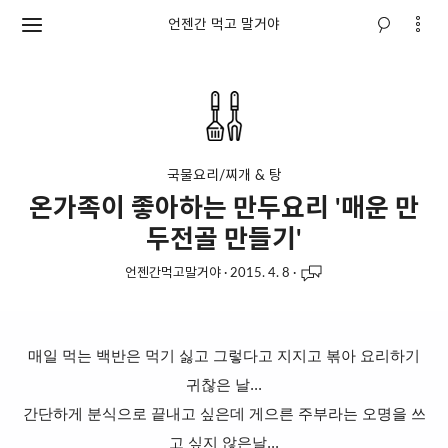
언젠간 먹고 말거야
국물요리/찌개 & 탕
온가족이 좋아하는 만두요리 '매운 만
두전골 만들기'
언젠간먹고말거야
·
2015. 4. 8
·
매일 먹는 백반은 먹기 싫고 그렇다고 지지고 볶아 요리하기
귀찮은 날...
간단하게 분식으로 끝내고 싶은데 게으른 주부라는 오명을 쓰
고 싶지 않은날...