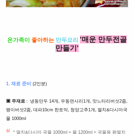
'매운
만두전골
온가족이
좋아하는
만두요리
만들기'
1. 재료 준비
(2인분)
▣ 주재료
: 냉동만두 14
개, 우동면사리1개, 맛느타리버섯2줌,
팽이버섯2줌, 대파10cm 한토막, 청양고추1개, 멸치&다시마국
물 1000ml
* 멸치&다시마 국물 1000ml = 물 1200ml + 국물용 왕멸치