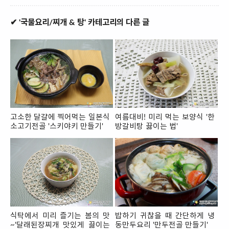
✔ '국물요리/찌개 & 탕' 카테고리의 다른 글
고소한 달걀에 찍어먹는 일본식
여름대비! 미리 먹는 보양식 '한
소고기전골 '스키야키 만들기'
방갈비탕 끓이는 법'
식탁에서 미리 즐기는 봄의 맛
밥하기 귀찮을 때 간단하게 냉
~'달래된장찌개 맛있게 끓이는
동만두요리 '만두전골 만들기'