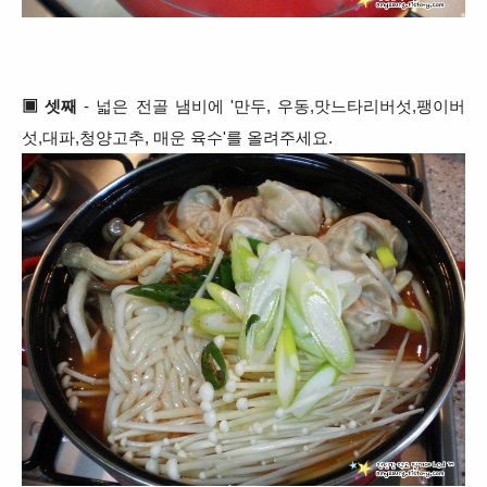
▣ 셋째
- 넓은 전골 냄비에 '만두, 우동,
맛느타리버섯,팽이버
섯,대파,청양고추, 매운 육수'를 올려주세요.