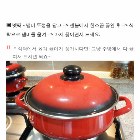
▣ 넷째
- 냄비 뚜껑을 닫고 => 센불에서 한소끔 끓인 후 => 식
탁으로 냄비를 옮겨 => 마저 끓이면서 드세요.
* 식탁에서 옮겨 끓이기 성가시다면! 그냥 주방에서 다 끓
여서 드시면 되죠~