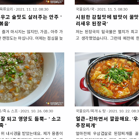
/육류요리
·
2021. 11. 12. 08:30
국물요리/국
·
2021. 11. 5. 08:30
우고 술맛도 살려주는 안주 '
시원한 감칠맛에 밥맛이 꿀맛! 
볶음'
리새우 된장국'
 즐겨 마시지는 않지만, 가끔.. 아주 가
저는 된장국의 밑국물은 멸치가 최고
한 캔정도는 마십니다. 어제는 점심을 늦
고 생각했었습니다. 그런데 예전에 
서 그런지 저녁식사를 건너띄었어요. 그
서 건새우을 넣은 된장국을 먹어보고 
 늦게 되서야 출출해지더라고요. 좋아하
놀랐답니다. 멸치보다 깔끔하면서 더
마를 보면서 맥주를 마시며 끼니를 때우
새우 특유 감칠맛이 된장이랑 완전 잘
요. 밥 먹고 맥주 마시기엔 번거롭고 ..
라고요. 단순히 작은 건새우면 되겠거
라 부담되서요. 그래서 식사도 되는 안
고 마트에서 아무거나 사왔는데 실패했
었습니다. 최애 식재료인 '돼지고기'로
단 아무리 작은 새우 더라고 뽀족한 
볶음에 소울푸드인 '떡볶이'를 합친 '제
가 식감이 안좋고요. 작아서 통째로 
입니다. 떡으로 우선 배고픈 속을 채우
내장의 쓴맛이 나서 생각보다 맛이 없
로 안주삼아 먹었어요. 매콤한 양념이 소
래도 포기안하고 건어물 코너를 뒤져보
르는 맛이지만 매운 맛에 뜨거운 입속을
새우'가 있었어요. 먹기 불편한 수염과
 진정시켜주는 맥주와도 궁합이 좋답니
제거되고 무엇보다 내장의 쓴맛이 안
/죽 & 스프
·
2021. 10. 26. 08:30
국물요리/찌개 & 탕
·
2021. 10. 22. 08:
 채우고 술맛도 살려주는 안주 ' 제육떡
가 깔끔합니다. 배춧잎으로 보리새우 
잘 되고 영양도 듬뿍~ ' 소고
얼큰~진하면서 깔끔해요. '
. 재료 준비 ( 식사겸 안주 2인분) ..
된장국 푹~ 끓였습니다. 역시 새우의
 '
추장찌개'
어떤 요리든 맛을 업그레이시켜..
 위 내시경을 받았는데요. 제가 용종이
얼마전에 우삼겹살로 된장찌개를 끓