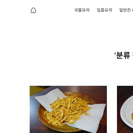
국물요리
일품요리
밑반찬 
'분류