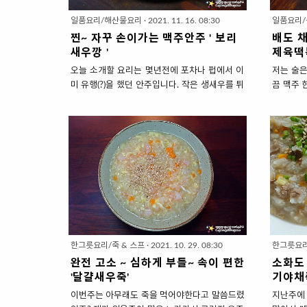
일품요리/해산물요리
·
2021. 11. 16. 08:30
일품요리
찐~ 자꾸 손이가는 맥주안주 ' 보리
배도 채
새우깡 '
제육떡
오늘 소개할 요리는 몇년전에 포차나 펍에서 이
저는 술은
미 유행(?)을 했던 안주입니다. 작은 생새우를 튀
끔 맥주 
겨서 그야 말로 리얼~ 생새우깡인데요. 얼마전에
게 먹어
된장국 끓일려고 샀던 '건보리새우'가 많이 남아
러나 밤
서 '보리새우깡'을 만들어봤어요. 작은 생새우로
는 드라
만들었을때는 겉바속촉한 식감이고요. 말린 새
기로 했지
우로 만들었을때는 겉도 속도 모두 바삭해서 식
늦은 밤이
감은 새우깡에 좀 더 가깝습니다. 새우맛의 맛과
주를 만들
향도 아무래도 말린 것이 더 진하고요. 새우를 튀
만든 제육
겼으니 과자 새우깡보다는 좀 더 고급진 맛인데
육떡볶음'
요. 삼삼~~고소~~ 바삭바삭하면서 새우맛은 진
고, 고기
해서 자꾸 손이가는 안주입니다. 기름진 안주를
주를 부
먹었을 때, 청량한 맥주가 그 느끼함을 씻어주는
시원하게
한그릇요리/죽 & 스프
·
2021. 10. 29. 08:30
한그릇요리
그 쾌감!! 아주 꿀조합입니다. 단점은 느끼하다
다. 배도
완전 고소 ~ 심하게 부들~ 속이 편한
소화도 
~~~~라는 것입니다만 이는 곧.... ? 조금만 만들
볶음 ' 1 
'달걀새우죽'
기야채죽
어도..
이번주는 아무래도 죽을 먹어야한다고 말씀드렸
지난주에