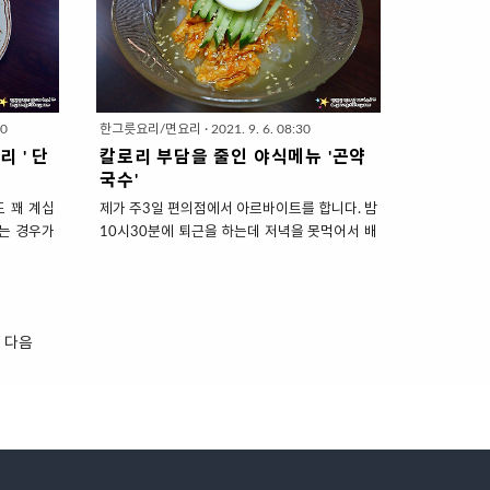
 고급진 것
한 돼지고기가~ 된장찌개는 차돌박이나 우삼겹
 종류를 담
같은 얇은 소고기가 잘 어울리는데요. 채소 듬뿍
해보겠습니
넣어 깊고 진하게 맛을 내보겠습니다. 진하고 깊
않고 테이블
은 국물이 딱 가을의 맛 '우삼겹된장찌개' 1. 재료
 샤브샤브
준비 ( 4인분 ) ▣ 건더기재료 : 우삼겹살 (또는 차
에서 보글
돌박이) 300g, 애호박 1/2개 , 감자(소) 2개, 양
30
한그릇요리/면요리
·
2021. 9. 6. 08:30
 풍경이 참
파(대) 1/2개, 두부 1모(1팩 = 300g), 대파
 ' 단
칼로리 부담을 줄인 야식메뉴 '곤약
고 재료가
10cm 한토막, 청양고추2개 * ..
국수'
 꽤 계십
제가 주3일 편의점에서 아르바이트를 합니다. 밤
시는 경우가
10시30분에 퇴근을 하는데 저녁을 못먹어서 배
들~이 쉽
가 고파요. 그동안 간편함과 맛에 빠져 편의점 간
데요. 구하
식을 즐겨 먹었는데요. 살들이 몸 편하게 그냥 안
 카레분말
두네요. 찔끔 찔끔 살이 쪄서 편의점간식이 부담
없기 때문입
스러워졌습니다. 진짜 진짜 힘들게 '크림치즈 모
다음
맛이니 남기
찌롤'을 끊고 저칼로리로 야식을 먹고 있어요. 대
 만만한 요
표적인 저칼로리 식재료인 '곤약'을 가지고 단백
른 카레레
질 꾹꾹 눌러담은 국수를 만들어 먹습니다.
시피는 동
200g에 대략 24Kcal 곤약국수, 1인분에
단짠한 맛을
70Kcal 인 냉면육수를 이용해서 만들기도 간단
어 특유 감
해요. 참고로!! 양념을 포기하지 못해서 '다이어
기 푸짐하게
트 음식'은 아닙니다. 배고파서 도저히 잠이 오는