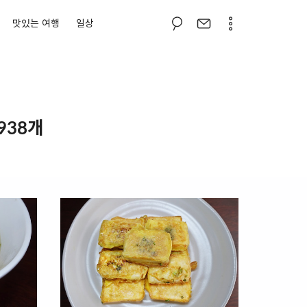
맛있는 여행
일상
938개