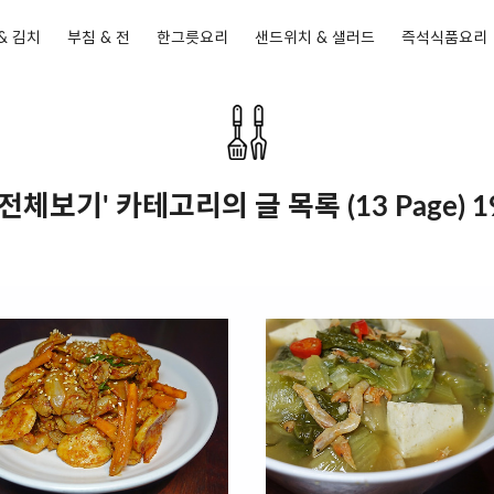
& 김치
부침 & 전
한그릇요리
샌드위치 & 샐러드
즉석식품요리
 전체보기' 카테고리의 글 목록 (13 Page) 1