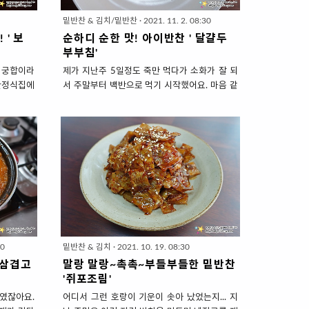
밑반찬 & 김치/밑반찬
·
2021. 11. 2. 08:30
' 보
순하디 순한 맛! 아이반찬 ' 달걀두
부부침'
 궁합이라
제가 지난주 5일정도 죽만 먹다가 소화가 잘 되
한정식집에
서 주말부터 백반으로 먹기 시작했어요. 마음 같
깜짝~~~
아서는 떡볶이에 순대, 튀김 셋트를 배터지게 먹
 시원하고
고 싶었지만 위가 또 탈이 날까봐 자극적이지 않
 어울리더
은 반찬을 만들었어요. 부드러운 두부에 고소한
니 생각하
달걀을 더한 '달걀두부부침'으로 속 편하게 밥을
어요. 일
먹었습니다. 그 맛과 식감이 어찌나 순한지.. 아
수염과 다리
이들이 먹으면 좋겠더라고요. 두부에 달걀을 더
넣고 끓이니
해 성장기 아이에게 필요한 단백질 더블~로 넣었
었어요. 그
고요. 맵지 않고 순하게 양념하는 대신 고소하게
니 '보리
부쳐서 아이 입맛 잘 맞을 것 같아요. 매우 간단
 다리가 다
한 요리지만 잘못 만들면 달걀 따로 속 두부 따로
나서 요리
겉돌게 됩니다. 둘이 찰떡 궁합으로 잘 어우리지
30
밑반찬 & 김치
·
2021. 10. 19. 08:30
듬뿍 넣고
게 부쳐보겠습니다. 순하디 순한 맛! 아이반찬 '
우삼겹고
말랑 말랑~촉촉~부들부들한 밑반찬
 감칠맛은
달걀두부부침 ' 1. 재료 준비 ( 4인분 반찬)..
'쥐포조림'
였잖아요.
어디서 그런 호랑이 기운이 솟아 났었는지... 지