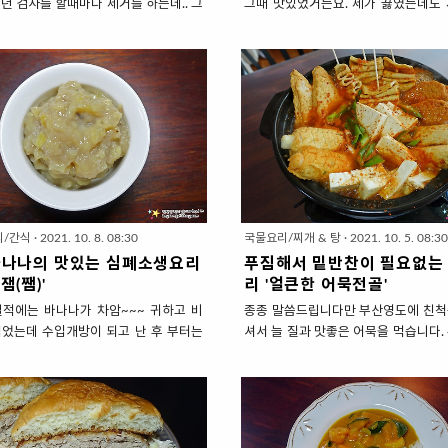
년 검사를 할때마다 제거를 하는데.. 그
그때 맛있었거든요. 제가 끓였는데도 
요즘 소화가 잘 안되네요. 이번주는 내
하면서 먹다가 우삼겹이 고추장찌개에
먹어야할 것 같아 '소고기야채죽'을 만들
울리겠더라고요. 하나를 먹으면 둘을 
 특히, 소화가 잘 되게 하려고 직접 만
하는... 성골~진골~ 뼛속까지 요리블
 만큼 맵쌀이 아닌 '찹쌀'을 사용했는데
날씨도 쌀쌀해서 다른 반찬보다는 따
은 위염 치료에 사용될 정도로 위에 좋은
이 생각날때라~ '우삼겹고추장찌개'를
다. 죽만 먹다가 쓰러지기라도 할까봐
니다. 레시피는 지난 주에 소개했던 
보충하려고 건더기도 푸짐하게 넣었습니
찌개'를 거의 비슷해요. 건더기 재료,
게~ 잘 먹고 다음주는 돌도 씹어먹을 소
서등이 비슷하고 양념과 밑국물만 차
찾아 보겠습니다. 소화도 잘 되고 영양
니다. 비슷한 레시피와 재료지만 아주
' 소고기야채죽 ' 1. 재료 준비 ( 2인분)
내니 우삼겹으로 고추장찌개도 꼭! 
 : 찹쌀 1종이컵, 다진 소고기 1종이컵,
세요. 얼큰~진하면서 깔끔해요. '우
리/간식
·
2021. 10. 8. 08:30
국물요리/찌개 & 탕
·
2021. 10. 5. 08:3
/2개, 당근 5cm한토막, 표고버섯2송
개' 1. 재료 준비 ( 4인분 ) ▣ 건더기재
바나나의 맛있는 심폐소생요리
푸짐해서 밑반찬이 필요없는
0ml * 소고기 부..
살 (또는 차돌박이) 300g, 애호박 1/
잼(쨈)'
리 '얼큰한 어묵전골'
(소) ..
릴적에는 바나나가 차암~~~ 귀하고 비
종종 말씀드립니다만 부산영도에 친척
이었는데 수입개방이 되고 난 후 부터는
셔서 늘 질과 맛좋은 어묵을 먹습니다.
한 과일이 아닌가 싶어요. 날씨에 따라
에 유명한 어묵제조사인 '삼진어묵' 
격도 오르락 내리락 하는데 늘 한결같은
든요. 가보시면 입이 떠억~ 벌어지는
이라 1년 364일 부담없이 사먹기도 좋
데다가 눈의 휘둥그레~ 놀랄정도로 종
다가 껍질도 간편하게 제거할 수 있어 먹
니다. 맛이야~ 명절 선물로 주고 받을
하고 든든해서 식사대용도 되고요. 단점
되어 있고요. 꼭 삼진어묵이 아니라도 