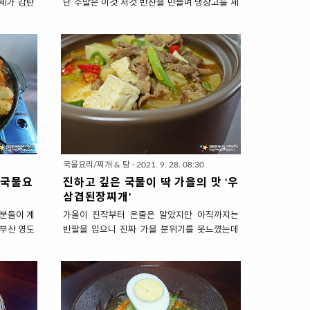
제가 감탄
난 주말은 이것 저것 반찬을 만들며 냉장고를 제
도 잘 어
대로 파먹어 봤습니다. 찌개도 끓이고, 나물도 무
먹을 생각
치고, 마른 반찬도 만들었는데요. 그 중에 오늘
로거입니다.
소개할 요리는 '쥐포조림'입니다. 보통 쥐포는 양
뜻한 국물
념에 짧게 볶아내서 '쥐포볶음'이라고 표현을 하
 또 끓였습
는데요. 친정어머님께도 드릴려고 부드럽게 '볶
'우삼겹된장
지' 않고 '조려'봤습니다. 진미채, 쥐포 이런 마른
 끓이는 순
반찬은 오래두고 먹어도 금방 상하지 않아 자주
이가 있습
하지만, 잘못 만들면 식감이 딱딱해져서.. 잘 안
 다른 맛을
먹게 됩니다. 그래서 양념에 물을 섞어 조렸어요.
끓여드셔보
수분을 머금었으니 당연히 부드러워졌겠죠? 너
삼겹고추장찌
무 오래 조리면 쥐포는 부서져서 적당히 조리는
0
국물요리/찌개 & 탕
·
2021. 9. 28. 08:30
료 : 우삼겹
레시피로 소개하겠습니다. 말랑 말랑~ 촉촉~ 부
 국물요
진하고 깊은 국물이 딱 가을의 맛 '우
2개 , 감자
들부들한 밑반찬 '쥐포조림' 1. 재료 준비 (..
삼겹된장찌개'
분들이 계
가을이 진작부터 온줄은 알았지만 아직까지는
 부산 영도
반팔을 입으니 진짜 가을 분위기를 못느꼈는데
본사가 있거
요. 추석이 지나니 밤공기는 쎄~~~한것이 가을
 큰 규모인
이 느껴집니다. 쌀쌀해진 가을 저녁 날씨와 어울
류가 많습
리게 저녁 밥상에 올리면 좋을 따뜻한 국물요리
 만큼 보장
하나 소개할께요. 우삼겹살을 넣어 묵직한 고기
요즘 참 다
맛 가득 담은 된장찌개입니다. 김치찌개는 두툼