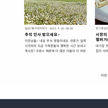
왕이면 소고기로 든든한 보양식 드시고 추위대
은 딱하나
비 천하장사 기운 보충하세요. 추위 대비는 든든
게다가 
한 보양식으로~ '소고기 국물요리 5가지' 1 . 육
니... 
개장 매년 가을부터 겨울까지 최소 2번은 끓여
마시고 '
먹는 것이 '육개장'입니다. 소고기로 단백질 보충
과일이라
도 하지만 여러가지 채소도 들어가서 영양을 골
나 포도에
일상/봉구네이야기
·
2021. 9. 20. 08:30
한그릇요
고루 담을 수 있거든요. 육개장은 건더기를 조금
넣지 않아
추석 인사 받으세요~
시장의 
넣으면 그 맛이 안나고 고기면 고기~ 채소면 채
있는 심폐소
햄버거(
이웃님들~ 내일 추석 명절이네요. 연휴가 일찍
소~ 듬뿍 ..
시작되어 지금 가족분들과 행복한 시간 보내고
대기업 
계시죠? 코로나 때문에 더 많은 이들과 이 여유
집이 사라
로운 연휴를 즐기지 못하시겠지만, 그래도 조졸
네마다 개
하게 모인 가족끼리 행복한 시간 보내셨으면 합
된 맛과 
니다. 가을에도 예쁘게 피는 꽃들이 참 많은데 구
했는데 단
경 못가서 아쉬워요~ 가을 꽃 갬성 듬뿍 담은 사
을때가 있
이전
진으로 아쉬운 마음 달래고 건강한 연휴 보내세
시장표 
요. 이번주는 저도 누구보다도 열심히 쉬다가 다
에 전국
음주에 요리로 컴백하겠습니다.
습니다. 
어르신이 
식빵이라고
기 패티
가 끝! 