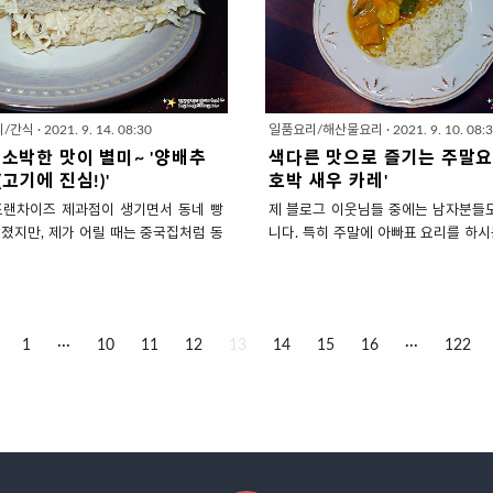
, 금방 물러지고 갈색으로 변한다는 것.
양한 맛으로~ 또는 생선살 듬뿍 넣어
소량살 수 없고 한송이 통째로 사야하
들이 많은데요. 오늘은 다양한 어묵의
먹다가 버리는 일도 종종 생깁니다. 버리지
아 얼큰하게 끓인 '어묵전골'을 소개
잼(쨈)'으로 만들어 보세요. 수분이 적은
다. 전골은 찌개와 달리 미리 끓이지 
 오래 끓일 필요없어서 간단하고 사과
에서 끓이면서 먹는 국물요리인데요.
 비해 당도가 높기 때문에 설탕을 많이
처럼요~ 이게 쌀쌀한 가을 밤에 식탁
리/간식
·
2021. 9. 14. 08:30
일품요리/해산물요리
·
2021. 9. 10. 08:
도 세상~스윗합니다. 갈색 바나나의 맛
보글 끓는 소리와 하얀 김이 올라오는
소박한 맛이 별미~ '양배추
색다른 맛으로 즐기는 주말요리
생요리 '바나나잼(쨈)' 1. 재료 준비..
맛있습니다. '푸짐하다'라고 표현했다
고기에 진심!)'
호박 새우 카레'
다양한 것은 아니..
프랜차이즈 제과점이 생기면서 동네 빵
제 블로그 이웃님들 중에는 남자분들도
졌지만, 제가 어릴 때는 중국집처럼 동
니다. 특히 주말에 아빠표 요리를 하
인 빵집이 많았어요. 몇년 전부터 세련
종종 있더라고요. 남자분들~ 요린이분
모양을 갖춘 개인 빵집이 다시 많아지긴
게 만드는 요리 중에 하나가 '카레'인
팥빵, 소보루같이 소박한 맛이 먹고 싶
기 쉬운 재료에 요리 과정도 간단하고
어요. 그 중에 가장 생각나는 게 시골
이 맛을 다 맞춰주니 기술(?)도 필요 
1
···
10
11
12
13
14
15
16
···
122
햄버거인데요. 여행작가였던 신랑 덕분
니다. 게다가 호불호 없이 대중적인 
 여기저기 다니며 장날 먹었던 간식이었
지나 않을까? 부담도 없고요. 그렇게
시골 시장 빵집 특징이 옛스러운 간판에
리도 자주 하면 질리니까 오늘은 색다
옛날 빵을 만들어 팔았습니다. 나름 신
시피를 소개하겠습니다. 기본적인 레
 있는 것이 '햄버거'였는데요. 돼지고
일하고요. 감자 대신 단호박을 넣어 
에 마요네즈-케찹 소스에 버무린 양배추
한층 더 진하게~ 고기 대신 새우를 넣
지방마다 조금씩 차이가 있었는데 오이나
칠맛을 냈습니다. 늘 그렇듯 !! 건더