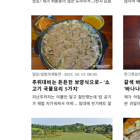
었죠? 제가 위용종이 많은 뇨라라서 그런지 요즘
많아서 매
물만 마셔도 속이 불편해서 죽만 먹고 있습니다.
래서인지 
의사쌤 왈~ 위장약을 오래 먹어서 위 운동능력이
내 죽을 
떨어졌으니 식이요법과 운동으로 극복해보자고
었습니다.
하시네요. 지난번에 소개했던 '소고기야채죽'을
들어 먹는
다 먹고 ... 이번에는 '달걀새우죽'을 끓였습니다.
요. 찹쌀
고기를 좋아해서 3일 내내 소고기야채죽만 끓여
음식입니
먹다가.. 질려서요. ㅋㅋㅋㅋ 채소로만 넣고 끓
영양도 
이기 아쉬워서 냉동실에서 새우를 찾아냈습니
다. 맛있
다. 겨우 죽 한그릇 먹고 운동할려니 ... 기운이 빠
화력을 되
져서.. 채소와 새우만 넣고 '새우죽'을 끓이기도
도 듬뿍~ 
하지만 여기에 달걀의 단백질을 더해 영양을 챙
▣ 주재료
일상/살림의재발견
·
2021. 10. 15. 08:30
한그릇요
겼습니다. 그 한그릇 죽에 영양을 꾹꾹 눌러담아
애호박 1
추위대비는 든든한 보양식으로~ '소
갈색 
야 겠더라고요. 새우만의 감칠맛이 부드럽고 고
이, 물 90
고기 국물요리 5가지'
'바나나
소한 달걀..
지난주까지는 이불만 덮고 잘만했는데 밤 공기
제가 어
가 제법 차가워져서 어제 ... 침대에 전기매트 깔
싼 과일
았습니다. 그런데 진작에 전기매트를 깔았어야
가장 저렴
했나봐요. 콧물 질질~ 기침 콜록~ 감기기운이 살
과일 가
짝 있네요. 가을이 짧아진다더니... 이러다가 초
착한 가격
겨울로 훅! 넘어가는 것 아닌가 싶어요. 날씨가
아요. 게
추워지면 뜨끈한 국물요리가 생각나는데요. 이
기도 편