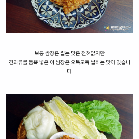
보통 쌈장은 씹는 맛은 전혀없지만
견과류를 듬뿍 넣은 이 쌈장은 오독오독 씹히는 맛이 있습니
다.