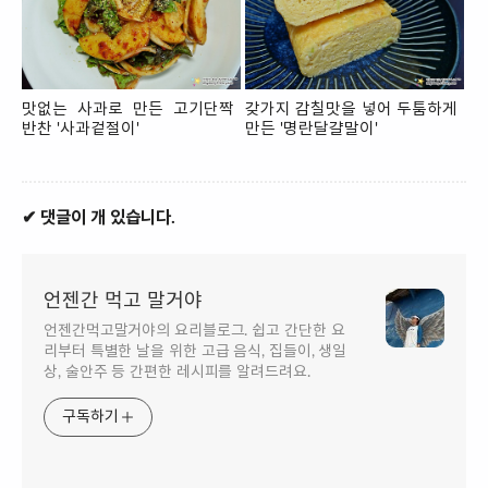
맛없는 사과로 만든 고기단짝
갖가지 감칠맛을 넣어 두툼하게
반찬 '사과겉절이'
만든 '명란달걀말이'
✔ 댓글이 개 있습니다.
언젠간 먹고 말거야
언젠간먹고말거야의 요리블로그. 쉽고 간단한 요
리부터 특별한 날을 위한 고급 음식, 집들이, 생일
상, 술안주 등 간편한 레시피를 알려드려요.
구독하기