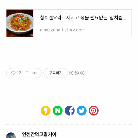
참치캔요리~ 지지고 볶을 필요없는 '참치쌈장 만들기'
amyzzung.tistory.com
12
구독하기
언젠간먹고말거야