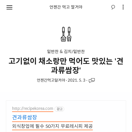
언젠간 먹고 말거야
밑반찬 & 김치/밑반찬
고기없이 채소랑만 먹어도 맛있는 '견
과류쌈장'
언젠간먹고말거야
·
2021. 5. 3
·
http://recipekorea.com
광고
견과류쌈장
외식창업에 필수 50가지 무료레시피 제공