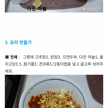
3. 요리 만들기
▣ 첫째
- 그릇에 고추장1, 된장3, 으깬두부, 다진 마늘1, 올
리고당1.5 ,참기름1, 견과류1/2종이컵을 넣고 골고루 섞어주
세요.