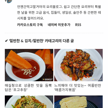
언젠간먹고말거야의 요리블로그. 쉽고 간단한 요리부터 특별
한 날을 위한 고급 음식, 집들이, 생일상, 술안주 등 간편한 레
시피를 알려드려요.
카카오스토리 구독
네이버 이웃추가
RSS
✔ '밑반찬 & 김치/밑반찬' 카테고리의 다른 글
매실청으로 상큼한 맛을 듬뿍
느끼해야 더 맛있는~ 여름반찬
담은 '초고추장'
'매콤가지볶음'