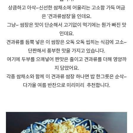
상큼하고 아삭~신선한 쌈채소에 어울리는 고소함 가득 머금
은 '견과류쌈장'을 인데요.
그냥~ 쌈장은 맛이 단순해서 고기없이 먹기에는 뭔가 빠진 맛
인데요.
견과류를 듬뿍 넣은 이 쌈장은 오독 오독 씹히는 식감에 고소~
단짠해서 풍부한 맛을 가지고 있습니다.
여기에 두부를 으깨넣어 짠맛은 줄이고 견과류를 더해 영양까
지 담았어요.
각종 쌈채소와 함께 이 견과류 쌈장 하나면 밥 한그릇은 순삭~
다가올 여름 반찬으로 미리미리 추천합니다.