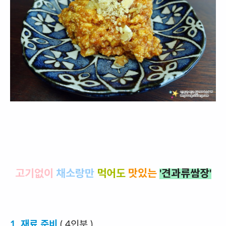
고기없이
채소랑만
먹어도
맛있는
'견과류쌈장'
1. 재료 준비
( 4인분 )