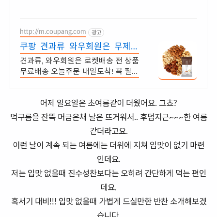
http://m.coupang.com
광고
쿠팡 견과류 와우회원은 무제한
무료 배송
견과류, 와우회원은 로켓배송 전 상품
무료배송 오늘주문 내일도착! 꼭 필요
한 제품은 쿠팡에서 더 저렴하게, 로
켓배송으로 더 빠르게!
어제 일요일은 초여름같이 더웠어요. 그쵸?
먹구름을 잔뜩 머금은채 날은 뜨거워서.. 후덥지근~~~한 여름
같더라고요.
이런 날이 계속 되는 여름에는 더위에 지쳐 입맛이 없기 마련
인데요.
저는 입맛 없을때 진수성찬보다는 오히려 간단하게 먹는 편인
데요.
혹서기 대비!!! 입맛 없을때 가볍게 드실만한 반찬 소개해보겠
습니다.