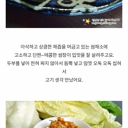
아삭하고 상큼한 채즙을 머금고 있는 쌈채소에
고소하고 단짠~매콤한 쌈장이 입맛을 잘 살려주고요.
두부를 넣어 전혀 짜지 않아서 듬뿍 넣고 맘껏 오독 오독 씹혀
서
고기 생각 안났어요.