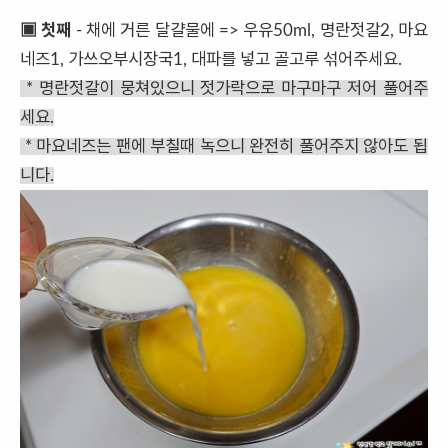
▣ 첫째
- 채에 거른 달걀물에 => 우유50ml, 명란젓갈2, 마요
네즈1, 가쓰오부시장국1, 대파를 넣고 골고루 섞어주세요.
* 명란젓갈이 뭉쳐있으니 젓가락으로 마구마구 저어 풀어주
세요.
* 마요네즈는 팬에 부칠때 녹으니 완전히 풀어주지 않아도 됩
니다.