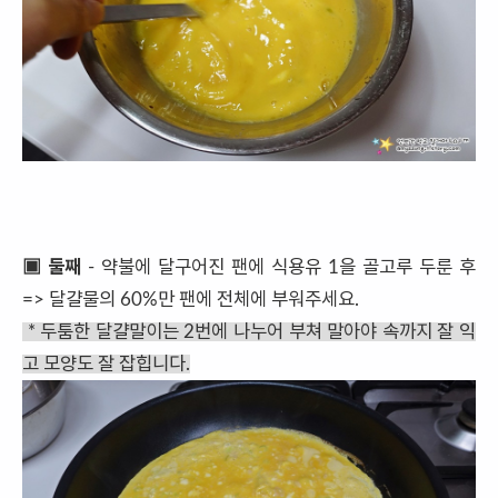
▣ 둘째
- 약불에 달구어진 팬에 식용유 1을 골고루 두룬 후
=> 달걀물의 60%만 팬에 전체에 부워주세요.
* 두툼한 달걀말이는 2번에 나누어 부쳐 말아야 속까지 잘 익
고 모양도 잘 잡힙니다.