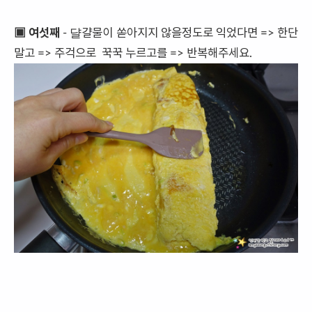
▣ 여섯째
- 댤걀물이 쏟아지지 않을정도로 익었다면 => 한단
말고 => 주걱으로 꾹꾹 누르고를 => 반복해주세요.