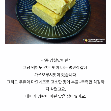
각종 감칠맛이란?
그냥 먹어도 깊은 맛이 나는 명란젓갈에
가쓰오부시맛이 있습니다.
그리고 우유와 마요네즈로 고소한 맛에 부들~촉촉한 식감까
지 살렸고요.
대파가 명란이 비린 맛을 잡아줬어요.