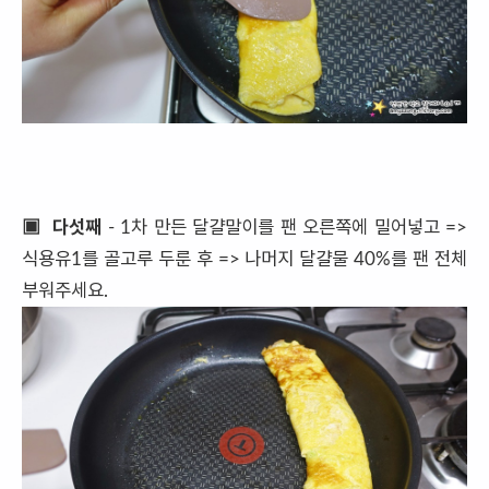
▣ 다섯째
- 1차 만든 달걀말이를 팬 오른쪽에 밀어넣고 =>
식용유1를 골고루 두룬 후 => 나머지 달걀물 40%를 팬 전체
부워주세요.