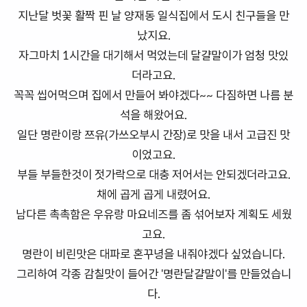
지난달 벗꽃 활짝 핀 날 양재동 일식집에서 도시 친구들을 만
났지요.
자그마치 1시간을 대기해서 먹었는데 달걀말이가 엄청 맛있
더라고요.
꼭꼭 씹어먹으며 집에서 만들어 봐야겠다~~ 다짐하면 나름 분
석을 해왔어요.
일단 명란이랑 쯔유(가쓰오부시 간장)로 맛을 내서 고급진 맛
이었고요.
부들 부들한것이 젓가락으로 대충 저어서는 안되겠더라고요.
채에 곱게 곱게 내렸어요.
남다른 촉촉함은 우유랑 마요네즈를 좀 섞어보자 계획도 세웠
고요.
명란이 비린맛은 대파로 혼꾸녕을 내줘야겠다 싶었습니다.
그리하여 각종 감칠맛이 들어간 '명란달걀말이'를 만들었습니
다.