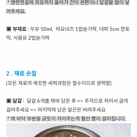
* 명란젓갈에 쯔유까지 들어가 간이 센편이니 달걀을 많이 넣
어주세요.
▣ 부재료
: 우유 50ml, 마요네즈 1밥숟가락, 대파 5cm 한토
막, 식용유 2밥숟가락
2 . 재료 손질
(모든 재료의 깨끗한 세척과정은 필수이므로 생략함)
▣ 달걀
: 달걀 6개를 채에 담은 후 => 주걱으로 저어서 곱게
걸러주세요 => 마지막에 남은 알끈은 버려주세요
* 채 바닥 부분을 긁듯이 저어주는게 훨씬 빨리 걸러집니다.