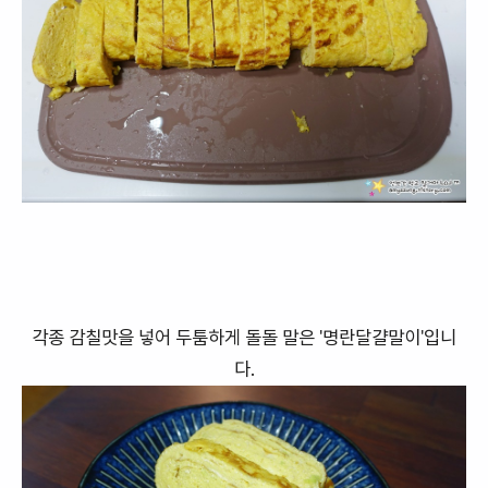
각종 감칠맛을 넣어 두툼하게 돌돌 말은 '명란달걀말이'입니
다.