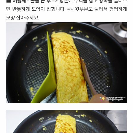
▣ 여덟째
- 불을 끈 후 => 양손에 주걱을 잡고 양쪽을 눌러주
면 반듯하게 모양이 잡힙니다. => 윗부분도 눌러서 평평하게
모양 잡아주세요.