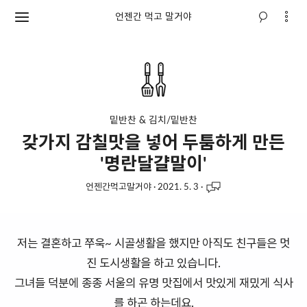
언젠간 먹고 말거야
밑반찬 & 김치/밑반찬
갖가지 감칠맛을 넣어 두툼하게 만든
'명란달걀말이'
언젠간먹고말거야
·
2021. 5. 3
·
저는 결혼하고 쭈욱~ 시골생활을 했지만 아직도 친구들은 멋
진 도시생활을 하고 있습니다.
그녀들 덕분에 종종 서울의 유명 맛집에서 맛있게 재밌게 식사
를 하곤 하는데요.