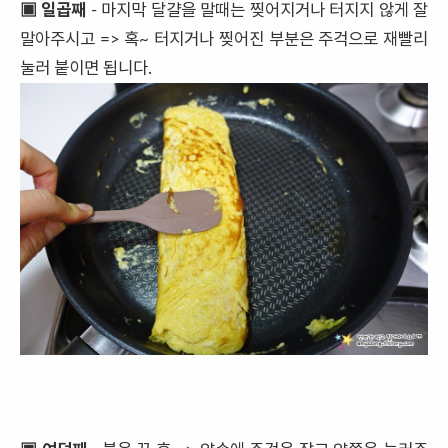
▣ 일곱째
- 마지막 달걀을 말때는 찢어지거나 터지지 않게 잘
말아주시고 => 혹~ 터지거나 찢어진 부분은 주걱으로 재빨리
눌러 붙이면 됩니다.