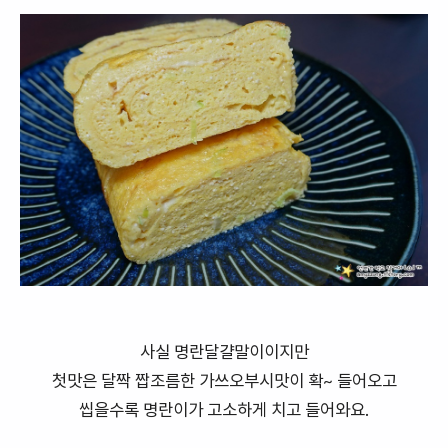
사실 명란달걀말이이지만
첫맛은 달짝 짭조름한 가쓰오부시맛이 확~ 들어오고
씹을수록 명란이가 고소하게 치고 들어와요.