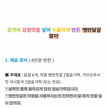
갖가지
감칠맛을
넣어
두툼하게
만든
'명란달걀
말이'
1. 재료 준비
( 4인분 반찬 )
▣ 주재료
: 달걀 6개, 저염 명란젓갈 2밥숟가락, 가쓰오부시
맛 국시장국 1밥숟가락 (또는 쯔유)
* 살짝만 볼록 올라오게 담은 밥숟가락입니다.
* 명란젓갈은 저염을 사용하시는게 진하면서 덜 짜게 맛을 낼
수 있어요.