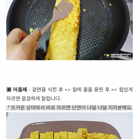
▣ 아홉째
- 겉면을 식힌 후 => 칼에 물을 묻힌 후 => 힘있게
자르면 깔끔하게 잘립니다.
* 뜨거운 상태에서 바로 자르면 단면이 너덜 너덜 지저분해요.