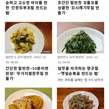
순하고 고소한 아이들 반
초간단 밑반찬 꼬들꼬들
깊이 배이고~촉촉한 어묵볶음입니
(또는 참기름)을 주양념으로 담백하
찬 '간장두부조림 만드는
상큼한 '꼬시래기무침 만
다. 순해서 누구나 잘 먹는 밑반찬
게 볶는 것이지만 지난주까지 먹어
법'
들기'
'오뎅(어묵)볶음 만드는 법' 1. 재료
치웠던 나물들의 맛에 질려서 매콤
얼마전부터 '고단백 저탄수화물' 식
꼬시래기라고 국수같이 길게 생긴
준비 ( 4인분 x 4회) ▣ 주재료 : 어
하게 볶았습니다. 매콤해서 더 땡기
사로 해보겠다고 결심한 이후로 자
해조류가 있는데요. 꼬들꼬들한 식
묵 400g, 당근(소) 4cm 한토막, 양
는 '말린 호박볶음 만드는 법' 1. 재
주 먹게 되는게 '두부'인데요. 늘 매
감이라 새콤하게 양념하면 맛나는
파(중)1/2개, 대파 10cm 한토막, 식
료 준비 ( 4인분 x 4회) ▣ 주재료 :
운 양념으로 먹다가 주메뉴가 매콤
밑반찬이 됩니다. 밑반찬 중에 지지
용유4밥숟가락 ▣ 양념재료 (밥숟
말린 호박 100g ▣ 고추기름재료
한 요리라서 이번에는 순하게 간장
고 볶을 필요없는 '무침'이야말로 초
가락) : 간장4, 설탕1.5, 물 100ml,
(밥숟가락) : 고추가루2, 다진 마늘1,
양념한 두부요리를 만들었습니다.
간단 중에 초간단 반찬인데요. 식감
다진 마늘 1, 참기름1, 참깨 1/2 *
다진 대파 2, 식용유3 * 살짝 볼록~
양념을 강하게 하지 않아 두부 고유
좋은 꼬시래기를 무쳐서 아주 간단
살짝 볼록~올라오게 ..
올..
의 고소함이 살아 있고 마지막에 참
하게 밑반찬 만들어보겠습니다. 초
밑반찬 & 김치/밑반찬
·
2016. 12.
밑반찬 & 김치/밑반찬
·
2016. 12.
기름 한숟가락 추가해 지져주니 고
간단 밑반찬 꼬들 꼬들 상큼한~'꼬
30. 08:30
16. 08:30
소함이 더 진해요. 특히 아이들이 좋
시래기무침 만들기' 1. 재료 준비 ( 2
간단한 밑반찬~10분이면
입맛을 자극하는 향긋함
아하는 반찬인데요. 오늘 점심 사랑
인분 x 5일) ▣ 주재료 : 염장 꼬시래
완성! '우거지쌈장무침 만
~'깻잎순볶음 만드는 법'
스런 아이 반찬 뭐해줄까~ 고민이
기 280g, 양파(중) 1/2개 * 오이까
들기'
저는 마트를 갈때는 밤 9시 넘어서
시면 고소함 가득한 간장두부조림
지 추가하면 더욱 상큼~시원한 밑
저도 밥 할만큼해서 밥하기 싫은 아
가는데요. 이렇게 늦게 가면 신선식
추천합니다. 순하고 고소한 아이들
반찬이 됩니다. ▣ 양념장재료 (밥숟
줌마중의 한사람으로써 연말이라
품의 경우 50%이하로 세일하는게
반찬 '간장두부조림 만드는 법' 1.
가락) : 고추장 2.5, 식초 2.5, 매실
외식하자고 핑계대기 좋은 요즘! 만
참 많아요. 물론 저렴할 때는 그 이
재료 준비 ( 4인분 밑반찬) ▣ 주재
청 (또는 올리고당) 2.5, 고추가루1,
들기 완전 간단해서~ 슈퍼울트라나
유가 있지만 대형마트의 경우에는
료 : 부침용 두부 1모 (=380g), 대파
다진 마늘 1/2, 참기름1, 참깨 1/3
이쓰짱 좋은 밑반찬 하나 만들어 놓
당장 신선도가 아주 안좋은 것이 아
20cm 한토막, 밀가루 1밥숟가락,
* 살짝 볼록~올라오게 담은 밥숟가