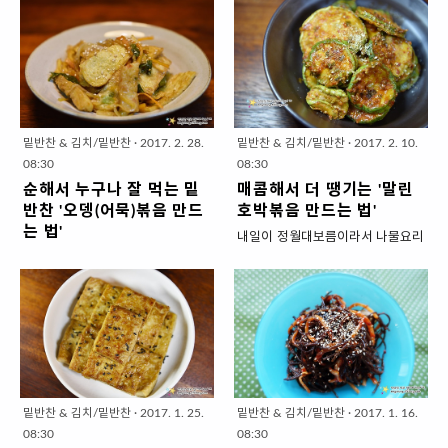
을 간단하게 살려주는 '맛간장'을 보
ㅋㅋ 40대이상용입니다. 지난 여름
새우는 머리까지 있는게 좋지만 볶
류 '북어채(황태채)무침 만드는 법'
고 저도 만들어 봤는데요. 국물요리
직접 키운 고추~ 옆집에서 키운 고
음용은 머리를 제거한 두절건새우
1. 재료 준비 ( 2인분 일주일) ▣ 주
만들때는 밑국물로 멸치,황태,건새
추~ 이장님네서 키운 고추~ 모아 모
를 사용하세요. * 머리부분에서 쓴
재료 : 북어채(황태채) 200g, ▣ 양
우등을 우려서 만들다보니 손도 더
아 모아서~ 고추장아찌를 잔뜩 만
맛이 나고 수염이 입안을 찌를 수 있
념장재료 (밥숟가락) : 고추가루4,
가고 요리시간도 길어지잖아요. 그
들어 놓았지요. 겨울내내 먹었는데
어요. ▣ 양념장재료 (밥숟가락) : 고
고추장 3, 간장4, 매실청8, 다진 마
런데 바쁠때나 간단하게 요리하고
도 언제나 맛있게 질리지 않게 먹을
추장2, 물엿3, 간장1, 소주1, 물7,
늘1, 참기름2, 깨1 * 살짝 볼록 올라
싶을때는 밑국물을 내지않으면 국
수 있었던 것은 매콤 달콤~고소하
다진 마늘 ..
오게 담은 밥..
밑반찬 & 김치/밑반찬
·
2017. 2. 28.
밑반찬 & 김치/밑반찬
·
2017. 2. 10.
물맛이 좀 떨어지긴해요. 그런데 백
게 양념한 '고추장아찌무침'때문인
08:30
08:30
종원님이 맛간장을 소개해서 저도
데요. 요리법이 정말 간단해서 소개
순해서 누구나 잘 먹는 밑
매콤해서 더 땡기는 '말린
간단하게 요리할때 사용하려고 만
를 안했는데~ 다시생각해보니 이렇
반찬 '오뎅(어묵)볶음 만드
호박볶음 만드는 법'
들어 봤는데요. 모든 국물요리의 맛
게 맛있는데 만들기도 초간단하면
는 법'
내일이 정월대보름이라서 나물요리
을 마법처럼! 살려주는 것은 아니고
당연히 소개해야하는거 아닌가? 그
오뎅(어묵)볶음은 이미 소개한적이
를 준비하시는 분들 많을텐데요. 저
요. (방송에서 마치 마법의 양념처럼
래서 짧게 굵게 소해개보겠습니다.
있는데요. 시간이 지나면서 TV나
는 명절때 먹고 남은 나물을 먹어치
호들갑이지만 그정도까지는 아닌듯
5분 완성 꿀반찬 '고추장아찌무침
요리고수님들 통해서 새로운 요리
운지 얼마 안되서 또 나물을 먹고 싶
~) 제대로 멸치나 다시마 우려서 사
만들기' 1. 재료 준비 ▣ 주재료 : 고
법을 배워서 예전과는 다르게 요리
지는 않더라고요. 찰진 식감을 싫어
용하시는게 감칠맛이 좋고요. 그런
추장아찌 15개 ▣ 양념재료 (밥숟
할때가 있어요. 그래서 어묵볶음도
하는 신랑 때문에 오곡밥도 안먹을
데 저는 갑자기 칼국수,우동 먹고 싶
가락) : 고추장2, 고추가루3, 올리고
새로운 요리법으로 소개해보려고
것이고.. 그래서 그냥 제가 좋아하는
을때.. 밑국물 만들기 귀찮을때~ 그
당3, 다진 마늘 1, 참기름1, 참깨
하는데요. 오잉??? 놀라운 ~ 쑈킹한
말린 호박만 볶아봤는데요. 말려서
냥 맹물에 맛간장 몇숟가락 넣으니
1/2 * 살짝 볼록~올라..
요리법이 아니라 ㅋㅋㅋ 예전에는
특유 향과 단맛이 진하고 껍질은 쫄
간단하고 국물맛이 괜찮더라고요.
밑반찬 & 김치/밑반찬
·
2017. 1. 25.
밑반찬 & 김치/밑반찬
·
2017. 1. 16.
양념에 바싹~ 볶았다면 이번에는
깃~ 속살은 부드러워 진짜 맛있는
바쁠때 후..
08:30
08:30
물을 추가해서 푹~ 익혀서 양념이
반찬이지요. 원래는 국간장, 들기름