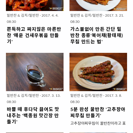
지요. 원래 무생채는 식초를 넣지 않
않게되죠. 게다가 냉장고에 차게 두
한입크기의 '미니새송이버섯'이 요
면그릇 수북히 * 냉면그릇에 담았을
고 무김치처럼 양념해먹는데요. 냉
면 고기기름 알갱이가 입안을 찝찝
리하기도 먹기도 편해요. ▣ 양념재
때 볼록~ 수북히! ..
면에 넣는 무처럼 새콤하게 양념해
하게 할때도 있지요. 장조림 정말 맛
료 (밥숟가락) : 소금 1/2 (..
밑반찬 & 김치/밑반찬
·
2017. 4. 4.
밑반찬 & 김치/밑반찬
·
2017. 3. 21.
도 맛있고 특히 입맛을 돋궈줘서 좋
있게 잘 만들면 따뜻한 밥이랑 먹기
08:30
08:30
아요. 무생채는 밑반찬으로도 좋지
도 좋고~ 누룽지랑도 참 잘어울려
쫀득하고 짜지않은 마른반
가스불없이 만든 간단 밑
만 냉면,비빔면,비빔밥 고명으로도
요. 그리고 국수나 비빔밥 고명으로
찬 '매운 건새우볶음 만들
반찬 종류'북어채(황태채)
어울리고 불고기나 안동찜닭처럼
도 쓰임이 참 좋죠. 장조림을 맛있게
기'
무침 만드는 법'
간장양념한 고기에 넣어서 같이 볶
한다는 것은 ~ 일단 그냥 짜기만한
마른 반찬은 오래 두고 먹는 밑반찬
오래두고 먹는 밑반찬 중에는 오징
아먹으면 별미지요~ 그냥 그 자체
양념이 아니라 불고기양념으로 짭
이라 만들어 놓으면 든든한데요. 멸
어,북어,쥐포... 등 마른반찬이 있잖
만으로도 맛있는 밑반찬이자 쓰임
조름하면서도 살짝 단맛이 돌게~
치,오징어,쥐포는 원래 가지고 있는
아요. 안그래도 마른반찬이 똑~ 떨
이 다양한 새콤한 무생채 만들어보
고기는 푹 삶아 부들부들하게~ 고
짠맛이 있어서 양념하기가 까다롭
어졌는데 마침 마트에서 세일을 하
겠습니다. 새콤해서 입맛 돋궈주는
기기름을 완전 제거해서 깔끔하게
잖아요. 반면 건새우는 짠맛이 없기
길래 북어채를 사왔어요. 볶음으로
밑반찬 '무생채 만드는 법' 1. 재료
만들어 보겠습니다. 부들~깔끔! 짜
때문에 양념이 맛있게 배입니다. 그
할까~ 하다가 미세먼지 많은 요즘
준비 ( 4인분 X 8회) ▣ 주재료 : 무
지않게 '돼지고기장조림 만들기' 1.
리고 식감도 딱딱하지 않아 물엿을
가스에서 나오는 미세먼지까지 마
1.6kg 1개 (중간크기) * 쪽파를 ..
재료 준비 ( 4인 x 3회) ▣ 주재료..
이용하면 쫀득한 식감을 얻을 수 있
시고 싶지 않기도하고~ 후라이팬
밑반찬 & 김치/밑반찬
·
2017. 3. 13.
밑반찬 & 김치/밑반찬
·
2017. 3. 8.
는데요. 매콤하고 쫀득하게 양념해
하나라도 설겆이 안해도되는 무침
08:30
08:30
서 맛있는 밑반찬으로 만들어보겠
으로 요리해봤습니다. 딱딱한 북어
바쁠 때 후다닥 끓여도 맛
5분 완성 꿀반찬 '고추장아
습니다. 쫀득하고 짜지않은 마른반
를 부들부들~ 매콤 달콤 짭조름하
내주는 '백종원 맛간장 만
찌무침 만들기'
찬 '매운 건새우볶음 만들기' 1 . 재
게 양념했지요. 이번주 밑반찬으로
들기'
고추장아찌무침이 꿀반찬이라고 표
료 준비 ( 2인분 x 4회) ▣ 주재료 :
매콤한 북어채무침 소개해보겠습니
지난주 TV에서 백종원님의 찌개맛
현한 것은 주관적인 제 입맛이며 ㅋ
건새우(두절) 2종이컵 * 국물용 건
다. 가스불없이 만든 간단 밑반찬 종