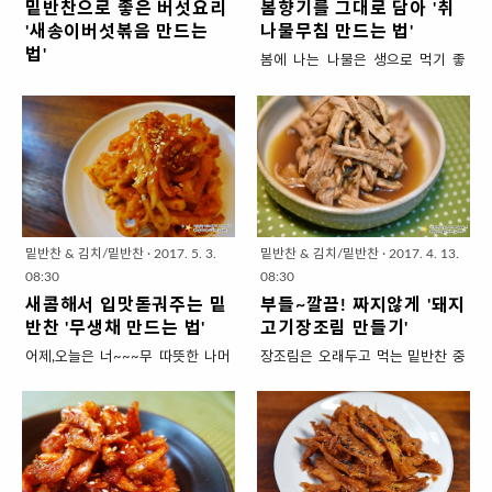
밑반찬으로 좋은 버섯요리
봄향기를 그대로 담아 '취
'새송이버섯볶음 만드는
나물무침 만드는 법'
법'
봄에 나는 나물은 생으로 먹기 좋
5일간 베트남여행에서 다녀온 지난
은.. 그래서 푸릇푸릇한 향이 나고~
일주일은 여독을 푸느라~ 밥을 거
가을에 말린 나물은 흙냄새를 닮은
의 안하고 이번주부터 정신차리고
깊은 향이 나고~ 나물은 맛 뿐만 아
냉장고 채우기를 하고 있어요. 일단
니라 향으로도 먹는 음식인데요. 지
매끼 든든하게 식사하려면 밑반찬
금 제철이라 맛도 좋고 향도 진한
이 좀 있어줘야해서 제가 요즘 밑반
'취나물무침'을 소개하겠습니다. 무
찬에 집중하고 있지요. 어제까지 상
침이라서 요리법이 어렵지 않아보
큼한 무생채~ 향긋한 봄나물 무쳐
이지만 또 은근 어려운게 나물요리
밑반찬 & 김치/밑반찬
·
2017. 5. 3.
밑반찬 & 김치/밑반찬
·
2017. 4. 13.
봤고요. 오늘은 들깨를 넣어 구수하
지요. 저도 신혼때 데치는 것부터 실
08:30
08:30
게 버섯을 볶아봤습니다. 저렴하고
패해서 무치고 말것도 없이 그냥 쓰
새콤해서 입맛돋궈주는 밑
부들~깔끔! 짜지않게 '돼지
쫄깃한 식감이 좋은 미니새송이버
레기통으로 바로 버리거나 어찌어
반찬 '무생채 만드는 법'
고기장조림 만들기'
섯으로 푸짐하게 밑반찬 만들어 놓
찌 잘 데쳤어도 간을 못맞춰서 냉장
어제,오늘은 너~~~무 따뜻한 나머
장조림은 오래두고 먹는 밑반찬 중
고 이번 주말은 한가하게 식사준비
고 붙박이 신세였거든요. 나름 상세
지 한낮은 덥기까지 하던데요. 이렇
에 하나로써~ 음식장만하는 주부입
해보세요. 밑반찬으로 좋은 버섯요
하게 설명해볼테니 봄향기 가득 머
게 또 더워주면 새콤하게 입맛을 자
장에서는 한번 해놓으면 한동안 반
리 '새송이버섯볶음 만드는 법' 1.
금은 취나물! 제철일 때 맛있게 드셔
극시켜주는 밑반찬이 생각이나죠.
찬걱정 안해도 되는 기특한 메뉴인
재료 준비 (4인분 x 3회) ▣ 주재료 :
보세요. 봄향기를 그대로 담아 '취나
그래서 손목이 시리도록 무를 채썰
데요. 그런데 먹는 사람 입장에서 짜
미니새송이버섯 2밥그릇, 식용유 3
물무침 만드는 법' 1. 재료 준비 ( 4
어서 새콤하게 무생채를 만들어봤
기만하고 식감은 퍽퍽하면 잘 먹지
밥숟가락 * 그냥 새송이버섯보다는
인분 x 3회) ▣ 주재료 : 취나물 1냉