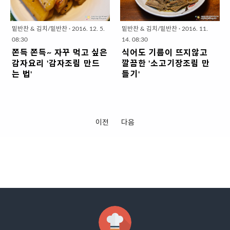
고 놀러나갈랍니다. 김장때 남은 배
니라 짧은 시간내에 신선도가 떨어
식용유1밥숟가락 * 양념이 단순해
락의 양입니다. * 꼬시래기는 보통
추 겉잎(우거지)를 삶아 냉장고에 쟁
지겠다~싶은 것을 미리 세일하거든
서 풍미 작렬~대파를 넣었어요~ ▣
염장된 상태로 판매되..
여준것이 있는데 해동해서 몇가지
요. 그래서 하루나 이틀 안에 먹을
양념재료 (밥숟가..
밑반찬 & 김치/밑반찬
·
2016. 12. 5.
밑반찬 & 김치/밑반찬
·
2016. 11.
양념만 쓱쓱 무치면 끝!! 이때 양념
식재료는 세일상품으로 장보는 것
08:30
14. 08:30
은 짠맛이 강한 된장보다는 입에 짝
이 경제적입니다. 그저께도 9시넘
쫀득 쫀득~ 자꾸 먹고 싶은
식어도 기름이 뜨지않고
짝 붙게 간이 되어 있는 쌈장을 쓰겠
어서 도착하니 8900원짜리 갈치는
감자요리 '감자조림 만드
깔끔한 '소고기장조림 만
습니다. 넉넉 잡아 10분이면 맛있게
3000원이요~ 7500원짜리 닭날개
는 법'
들기'
완성할 수 있는 밑반찬이지요. 간단
는 3400원~~ 그 중에 봄나물로만
감자조림은 흔한 밑반찬이라서 누
장조림은 대표적인 밑반찬이자 고
한 밑반찬! 10분이면 완성!! '우거지
알고 있던 깻순이 단돈 750원 밖에
구나 쉽게 만들 수 있는데요. 오늘은
기반찬으로 만들어 놓으면 온가족
쌈장무침 만들기' 1. 재료 준비 ( 2인
안해서 얼른 사와서 요리조리 볶았
좀 더 특별하게 쫀득한 식감이 있는
이 모두 좋아하는데요. 오래 두고 먹
분x3회 밑반찬) ▣ 주재료 : 우거지
지요. 깻잎순은 깻잎의 어린잎으로
'감자조림'을 소개하겠습니다. 한식
는 밑반찬인 만큼 냉장고에 차게 보
이전
다음
3줌 (3종이컵) *우거지란? 배추 겉
특유 향기를 가지고 있으면서 식감
당에서 감자조림 중에 유난히 쫀득
관하면 고기기름이 굳어서 보기도
잎을 삶아서 물기를 꼭 짜 놓은 것.
은 부드러운데요. 밑반찬으로 요리
한 것을 맛보셨을텐데요. 감자떡이
지저분하고 먹으면 입안이 좀 불쾌
▣ 양념장재료 (밥숟가락) : 쌈장4,
해두면 향긋해서 식욕을 자극하기
탱글탱글~쫄깃한 것이 전분 때문인
하죠? 물론 장조림 고기는 지방이
다진 마늘1, 참기름1, 참깨1/2..
도 합니다. 입맛을 자극하는 향긋함
거 아시죠? 얇게 썰은 감자를 전자
적은 부위를 사용하긴하지만 전혀
~..
렌지에 돌려서 수분을 날려 전분의
없는 것이 아니기 때문에 먹을 때 좀
농도?비율?을 높이고 조릴때 물을
거슬리긴 합니다. 제 나름의 기름을
넣지 않고 설탕이나 올리고당이 아
제거하는 방법으로 작은 덩어리로
닌 물엿으로 쫀득한 식감이 있게 '감
나눠서 끓는 물에 잠깐 삶아내는 것
자조림' 만들어 보겠습니다. 쫀득 쫀
인데요. 그렇게하면 핏물(검은 거품)
득~자꾸 먹고 싶은 감자요리 '감자
과 기름을 좀 더 제거할 수 있어서