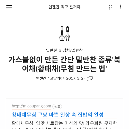
언젠간 먹고 말거야
밑반찬 & 김치/밑반찬
가스불없이 만든 간단 밑반찬 종류'북
어채(황태채)무침 만드는 법'
언젠간먹고말거야
·
2017. 3. 2
·
http://m.coupang.com
광고
황태채무침 쿠팡 바쁜 일상 속 집밥의 완성
황태채무침, 입맛 사로잡는 마성의 맛! 와우회원 무제한