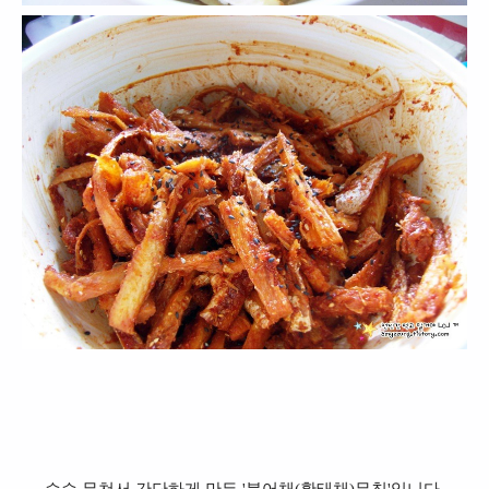
슥슥 무쳐서 간단하게 만든 '북어채(황태채)무침'입니다.