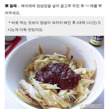
▣ 둘째
- 북어채에 양념장을 넣어 골고루 무친
후 => 깨를 뿌
려주세요.
* 바로 먹는 것보다 양념이 속까지 배인 후 (대략 1시간)
드
시는게 더욱 맛있어요.