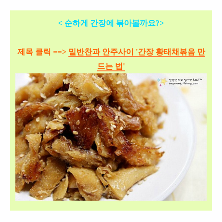
< 순하게 간장에 볶아볼까요?>
제목 클릭 ==>
밑반찬과 안주사이 '간장 황태채볶음 만
드는 법'