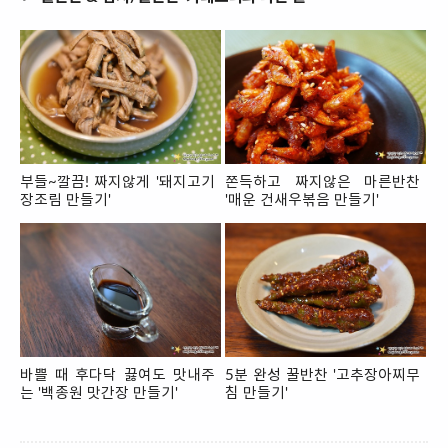
부들~깔끔! 짜지않게 '돼지고기
쫀득하고 짜지않은 마른반찬
장조림 만들기'
'매운 건새우볶음 만들기'
바쁠 때 후다닥 끓여도 맛내주
5분 완성 꿀반찬 '고추장아찌무
는 '백종원 맛간장 만들기'
침 만들기'