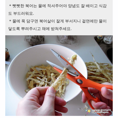
* 뻣뻣한 북어는 물에 적셔주어야 양념도 잘 배이고 식감
도 부드러워요.
* 물에 푹 담구면 북어살이 잘게 부서지니 겉면에만 물이
닿도록 뿌려주시고 채에 받쳐주세요.