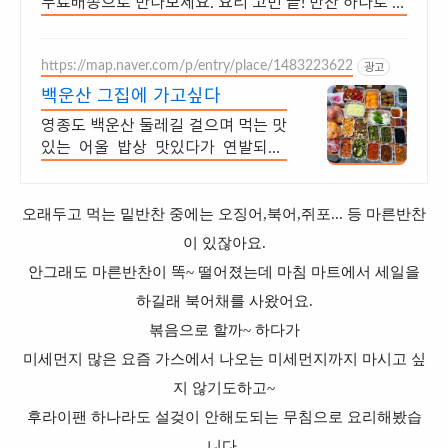
무료배송으로 만나보세요. 요리 고민 끝! 반찬 하나로 근
사한 한끼 완성, 쿠팡에서 지금 바로 만나보세요.
https://map.naver.com/p/entry/place/1483223622
광고
백운산 그집에 가고싶다
영종도 백운산 둘레길 걸으며 먹는 맛
있는 어울 밥상 맛있다가 연발되는,
정갈하고 건강하며 먹은 후 속편함에
세번 놀라는 진정한 음식
오래두고 먹는 밑반찬 중에는 오징어,북어,쥐포... 등 마른반찬
이 있잖아요.
안그래도 마른반찬이 똑~ 떨어졌는데 마침 마트에서 세일을
하길래 북어채를 사왔어요.
볶음으로 할까~ 하다가
미세먼지 많은 요즘 가스에서 나오는 미세먼지까지 마시고 싶
지 않기도하고~
후라이팬 하나라도 설겆이 안해도되는 무침으로 요리해봤습
니다.