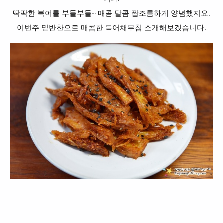
딱딱한 북어를 부들부들~ 매콤 달콤 짭조름하게 양념했지요.
이번주 밑반찬으로 매콤한 북어채무침 소개해보겠습니다.