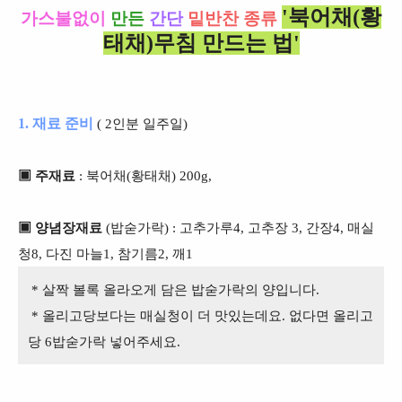
'북어채(황
가스불없이
만든
간단
밑반찬 종류
태채)무침 만드는 법'
1. 재료 준비
( 2인분 일주일)
▣ 주재료
: 북어채(황태채) 200g,
▣ 양념장재료
(밥숟가락) : 고추가루4, 고추장 3, 간장4, 매실
청8, 다진 마늘1, 참기름2, 깨1
* 살짝 볼록 올라오게 담은 밥숟가락의 양입니다.
* 올리고당보다는 매실청이 더 맛있는데요. 없다면 올리고
당 6밥숟가락 넣어주세요.