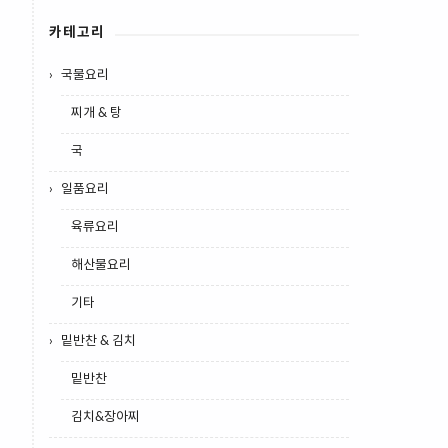
카테고리
국물요리
찌개 & 탕
국
일품요리
육류요리
해산물요리
기타
밑반찬 & 김치
밑반찬
김치&장아찌