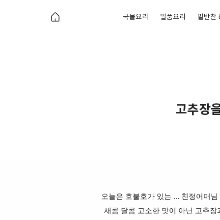
국물요리
일품요리
밑반찬 
고추장을
오늘은 호불호가 있는 ... 친정어머
새콤 달콤 고소한 맛이 아닌 고추장