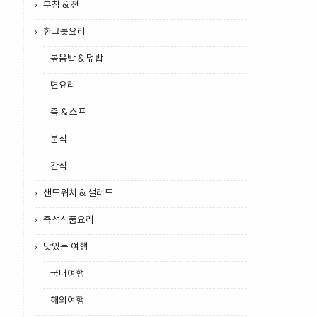
부침 & 전
한그릇요리
볶음밥 & 덮밥
면요리
죽 & 스프
분식
간식
샌드위치 & 샐러드
즉석식품요리
맛있는 여행
국내여행
해외여행