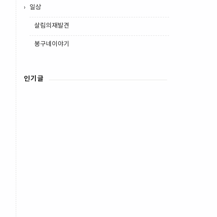
일상
살림의재발견
봉구네이야기
인기글