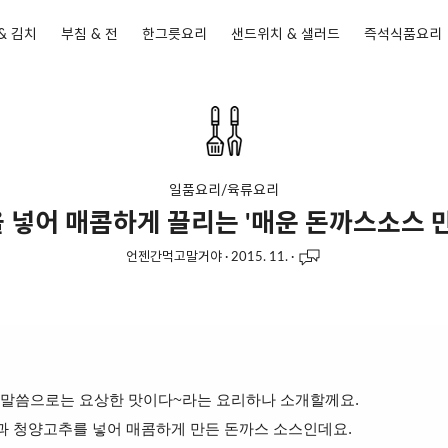
& 김치
부침 & 전
한그릇요리
샌드위치 & 샐러드
즉석식품요리
일품요리/육류요리
 넣어 매콤하게 끌리는 '매운 돈까스소스 만
언젠간먹고말거야
·
2015. 11.
·
님 말씀으로는 요상한 맛이다~라는 요리하나 소개할께요.
과 청양고추를 넣어 매콤하게 만든 돈까스 소스인데요.