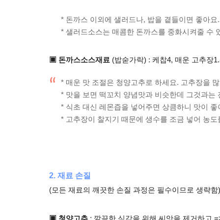
* 돈까스 이외에 샐러드나, 밥을 곁들이면 좋아요
* 샐러드소스는 매콤한 돈까스를 중화시켜줄 수 
▣ 돈까스소스재료
(밥숟가락) : 케찹4, 매운 고추장1.
* 매운 맛 조절은 청양고추로 하세요. 고추장을 
* 맛을 보면 떡꼬치 양념맛과 비슷한데 그것과는 
* 식초 대신 레몬즙을 넣어주면 상큼하니 맛이 좋
* 고추장이 찰지기 때문에 생수를 조금 넣어 농도
2. 재료 손질
(모든 재료의 깨끗한 손질 과정은 필수이므로 생략함
▣ 청양고추
: 깔끔한 식감을 위해 씨앗을 제거하고 =