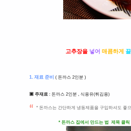
고추장을
넣어
매콤하게
끌
1. 재료 준비
( 돈까스 2인분 )
▣ 주재료
: 돈까스 2인분 , 식용유(튀김용)
* 돈까스는 간단하게 냉동제품을 구입하셔도 좋으
* 돈까스 집에서 만드는 법 제목 클릭 