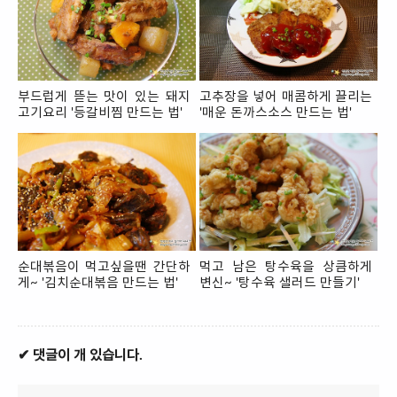
부드럽게 뜯는 맛이 있는 돼지
고추장을 넣어 매콤하게 끌리는
고기요리 '등갈비찜 만드는 법'
'매운 돈까스소스 만드는 법'
순대볶음이 먹고싶을땐 간단하
먹고 남은 탕수육을 상큼하게
게~ '김치순대볶음 만드는 법'
변신~ '탕수육 샐러드 만들기'
✔ 댓글이 개 있습니다.