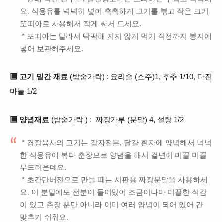
요. 식용유를 넉넉히 넣어 촉촉하게 고기를 볶고 작은 크기
또띠아로 사용해서 작게 싸서 드세요.
* 또띠아는 말라서 딱딱해 지지 않게 먹기 직전까지 봉지에
넣어 보관해주세요.
▣ 고기 밑간 재료
(밥숟가락) : 요리술 (소주)1, 후추 1/10, 다진
마늘 1/2
▣
양념재료
(밥숟가락 ) : 짜장가루 (분말) 4, 설탕 1/2
* 경장육사의 고기는 감자전분, 달걀 흰자에 양념해서 넉넉
한 식용유에 볶다 춘장으로 양념을 해서 겉면이 미끌 미끌
부드러운데요.
* 초간단버전으로 만들 때는 시판용 짜장분말을 사용하세
요. 이 분말에도 전분이 들어있어 조금이나마 미끌한 식
감
이 있고 춘장 뿐만 아니라 이미 여러 양념이 되어 있어 간
맞추기 쉬워요.