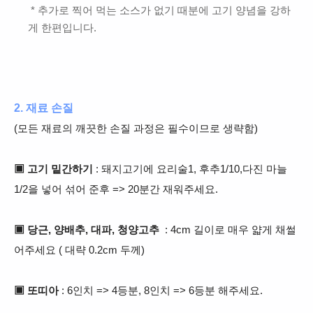
* 추가로 찍어 먹는 소스가 없기 때분에 고기 양념을 강하
게 한편입니다.
2. 재료 손질
(모든 재료의 깨끗한 손질 과정은 필수이므로 생략함)
▣ 고기 밑간하기
:
돼지고기에 요리술1, 후추1/10,다진 마늘
1/2을 넣어 섞어 준후 => 20분간 재워주세요.
▣ 당근, 양배추, 대파, 청양고추
: 4cm 길이로 매우 얇게 채썰
어주세요 ( 대략 0.2cm 두께)
▣ 또띠아
: 6인치 => 4등분, 8인치 => 6등분 해주세요.