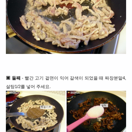
▣ 둘째
- 빨간 고기 겉면이 익어 갈색이 되었을 때 짜장분말4
,
설탕1/2를 넣어 주세요.