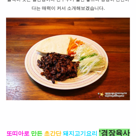
다는 매력이 커서 소개해보겠습니다.
'경장육사
또띠아로
만든
초간단
돼지고기요리