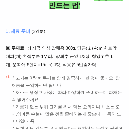
만드는 법'
1. 재료 준비
(2인분)
▣ 주재료
: 돼지곡 안심 잡채용 300g, 당근(소) 4cm 한토막,
대파(대) 흰색부분 1뿌리, 양배추 큰잎 1/2장, 청양고추 1
개, 또띠아(6인치=15cm) 4장, 식용유 5밥숟가락.
* 고기는 0.5cm 두께로 얇게 길쭉하게 썬 것이 좋아요. 잡
채용을 구입하시면 됩니다.
* 채소는 냉장고 사정에 따라 다양하게 준비하는데 파채는
꼭 넣어주세요.
* 기름기 없는 부위 고기를 싸서 먹는 요리이니 채소는 오
이,양파등 수분이 많은 것을 준비하는게 좋습니다. 특히 또
띠아일때 꼭!!
* 원래 먹던 건두부, 밀전병보다는 또띠아는 두껍고 퍽퍽해