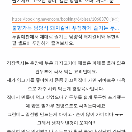
즐기세요. 고소한 풍미, 깊은 양념의 조화! 까다로운 미
식가도 반할 맛을 선사합니다.
https://booking.naver.com/booking/6/bizes/1068370
광고
불향가득 담양식 돼지갈비 푸짐하게 즐기는 두암
예찬!
두암예찬에서 제대로 즐기는 담양식 돼지갈비와 무한리
필 샐프바 푸짐하게 즐겨보세요.
경장육사는 춘장에 볶은 돼지고기에 채썰은 파채를 올려 얇은
건두부에 싸서 먹는 요리인데요.
제가 양고기를 좋아해서 종종 양꼬치집에 가면 꿔바로우 다음
으로 자주 시켜 먹는게 경장육사입니다.
집에서 만들어 먹고 싶었으나 건두부를 쉽게 못구해 포기했는
데 얇은 밀가루 전병으로도 싸먹는다네요.
그런데... 밀전병 만드는게 아이고~ 손이 많이 가더이다 ㅠㅠ.
그래서 생각해낸것이 또띠아!!
솔직히 맛은 밀전병이나 건두부가 훨씬 좋으나 상당히 간단하