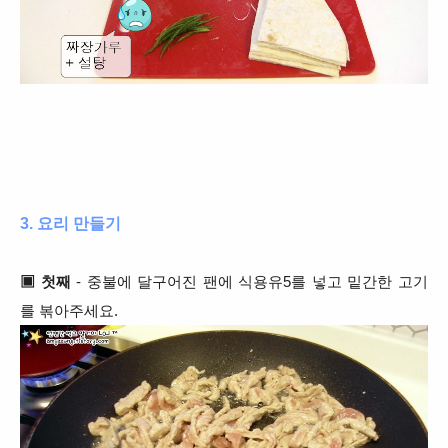
3. 요리 만들기
▣ 첫째
- 중불에 달구어진 팬에 식용유5를 넣고 밑간한 고기
를 볶아주세요.