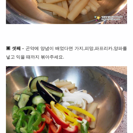
▣ 셋째 -
곤약에 양념이 배었다면 가지,피망,파프리카,양파를
넣고 익을 때까지 볶아주세요.