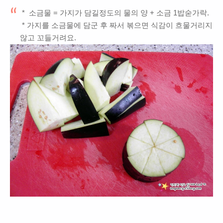
*
소금
물 = 가지가 담길정도의 물의 양 + 소금 1밥숟가락.
* 가지를 소금물에 담군 후 짜서 볶으면 식감이 흐물거리지
않고 꼬들거려요.