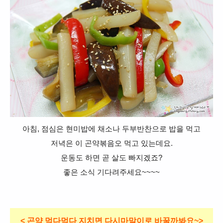
아침, 점심은 현미밥에 채소나 두부반찬으로 밥을 먹고
저녁은 이 곤약볶음오 먹고 있는데요.
운동도 하면 곧 살도 빠지겠죠?
좋은 소식 기다려주세요~~~~
< 곤약 먹다먹다 지치면 다시마말이로 바꿀까봐요~>