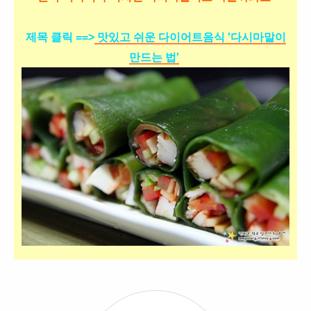
제목 클릭 ==>
맛있고 쉬운 다이어트음식 '다시마말이
만드는 법'