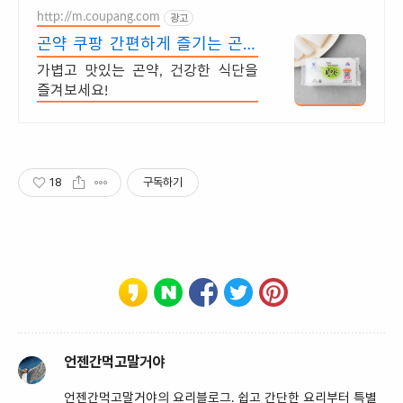
http://m.coupang.com
광고
곤약 쿠팡 간편하게 즐기는 곤약
요리
가볍고 맛있는 곤약, 건강한 식단을
즐겨보세요!
18
구독하기
언젠간먹고말거야
언젠간먹고말거야의 요리블로그. 쉽고 간단한 요리부터 특별