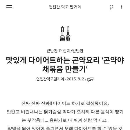
언젠간 먹고 말거야
밑반찬 & 김치/밑반찬
맛있게 다이어트하는 곤약요리 '곤약야
채볶음 만들기'
언젠간먹고말거야
·
2015. 8. 2
·
진짜 진짜 진짜!! 다이어트 하기로 결심했어요.
맛없고 비린내나는
닭가슴살 먹다가 오히려 다른 음식이 땡기
는 부작용에
... 유린기로 다 튀겨 신랑 먹이고..
양념을 되어 있어야 즐기면서 오래 다이어트를 할 수 있을 것