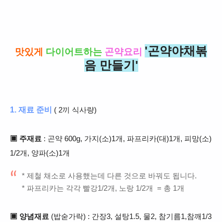
'곤약야채볶
맛있게
다이어트하는
곤약요리
음 만들기'
1. 재료 준비
( 2끼 식사량)
▣ 주재료
: 곤약 600g, 가지(소)1개, 파프리카(대)1개, 피망(소)
1/2개,
양파(소)1개
* 제철 채소로 사용했는데 다른 것으로 바꿔도 됩니다.
* 파프리카는 각각
빨강1/2개, 노랑 1/2개 = 총 1개
▣ 양념재료
(밥숟가락) : 간장3
, 설탕1.5
, 물2, 참기름1,참깨1/3