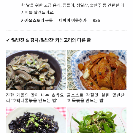
한 날을 위한 고급 음식, 집들이, 생일상, 술안주 등 간편한 레
시피를 알려드려요.
카카오스토리 구독
네이버 이웃추가
RSS
✔ '밑반찬 & 김치/밑반찬' 카테고리의 다른 글
진한 가을의 맛이 나는 호박요
굴소스로 감칠맛 살린 밑반찬
리 '호박나물볶음 만드는 법'
'어묵볶음 만드는 법'