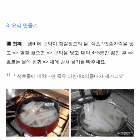
3. 요리 만들기
▣ 첫째
- 냄비에 곤약이 잠길정도의 물, 식초 1밥숟가락을 넣
고 => 팔팔 끓으면 => 곤약을 넣고 대략 4~5분간 끓인 후 =>
흐르는 물에 헹궈 => 채에 받쳐 물기를 빼주세요.
* 식초물에 데쳐내면 특유 비린내&약품내가 제거되요.