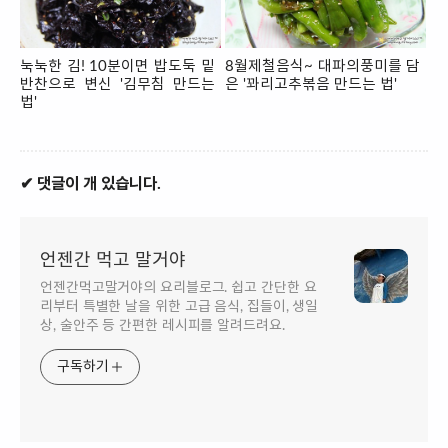
눅눅한 김! 10분이면 밥도둑 밑
8월제철음식~ 대파의풍미를 담
반찬으로 변신 '김무침 만드는
은 '꽈리고추볶음 만드는 법'
법'
✔ 댓글이 개 있습니다.
언젠간 먹고 말거야
언젠간먹고말거야의 요리블로그. 쉽고 간단한 요
리부터 특별한 날을 위한 고급 음식, 집들이, 생일
상, 술안주 등 간편한 레시피를 알려드려요.
구독하기