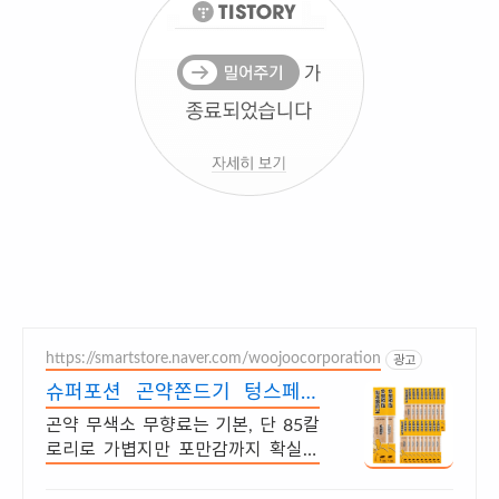
https://smartstore.naver.com/woojoocorporation
광고
슈퍼포션 곤약쫀드기 텅스페이
스 40% 할인
곤약 무색소 무향료는 기본, 단 85칼
로리로 가볍지만 포만감까지 확실하
게!