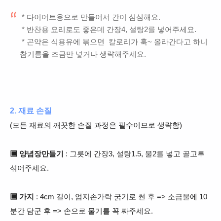
* 다이어트용으로 만들어서 간이 심심해요.
* 반찬용 요리로도 좋은데
간장4, 설탕2를 넣어주세요.
* 곤약은 식용유에 볶으면 칼로리가 훅~ 올라간다고 하니
참기름을 조금만 넣거나 생략해주세요.
2. 재료 손질
(모든 재료의 깨끗한 손질 과정은 필수이므로 생략함)
▣ 양념장만들기
: 그릇에 간장3, 설탕1.5, 물2를 넣고 골고루
섞어주세요.
▣ 가지
: 4cm 길이, 엄지손가락 굵기로 썬 후 => 소금물에 10
분간 담군 후 => 손으로 물기를 꼭 짜주세요.