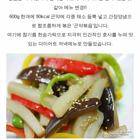
같아
메뉴 변경!!
600g 한개에 90kcal 곤약에
각종 채소 듬뿍 넣고 간장양념으
로 짭조름하게 볶은 '곤약볶음'입니다.
여기에 참기름 한숟가락으로 지극히 인간적인 호사를 누려 맛
있는 다이어트 저녁메뉴로 만들었습니다.