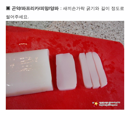
▣ 곤약/파프리카/피망/
양파
: 새끼손가락 굵기와 길이 정도로
썰어주세요.