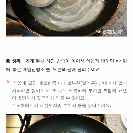
▣ 셋째
- 얇게 펼친 하얀 반죽이 익어서 어둡게 변하면 => 위
에 '볶은 메밀전병소'를 오른쪽 끝에 올려주세요.
* 얇게 펼친 메밀반죽이라 덜부친(덜익은) 상태에서 말기
시작하면 찢어져요. 또 너무 노릇하게 부치면 부침개 표면
이 뻣뻣해서 옆구리가 터질 수 있어요.
* 노릇해지기 직전까지만 부쳐서 돌돌 말아주세요.