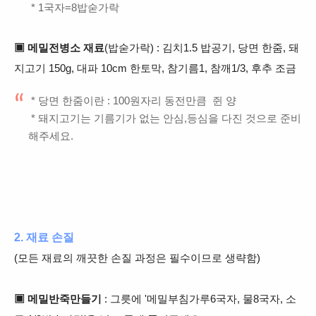
* 1국자=8밥숟가락
▣ 메밀전병소 재료
(밥숟가락) : 김치1.5 밥공기, 당면 한줌, 돼
지고기 150g, 대파 10cm 한토막, 참기름1, 참깨1/3, 후추 조금
* 당면 한줌이란 : 100원자리 동전만큼 쥔 양
* 돼지고기는 기름기가 없는 안심,등심을 다진 것으로 준비
해주세요.
2. 재료 손질
(모든 재료의 깨끗한 손질 과정은 필수이므로 생략함)
▣ 메밀반죽만들기
: 그릇에 '메밀부침가루6국자, 물8국자, 소