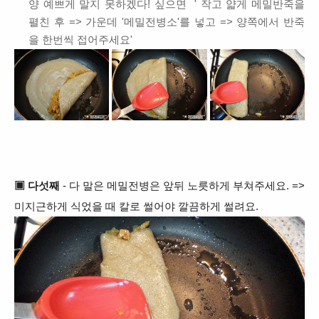
양 예쁘게 말지 못하겠다! 싶으면 ' 작고 얇게 메밀반죽을
펼친 후 => 가운데 '메밀전병소'를 넣고 => 양쪽에서 반죽
을 한번씩 접어주세요'
▣ 다섯째
- 다 말은 메밀전병은 앞뒤 노릇하게 부쳐주세요. =>
미지근하게 식었을 때 칼로 썰어야 깔끔하게 썰려요.