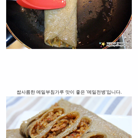
쌉사름한 메밀부침가루 맛이 좋은 '메밀전병'입니다.