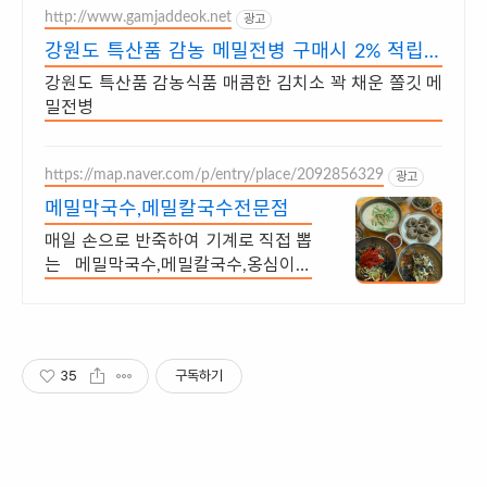
http://www.gamjaddeok.net
광고
강원도 특산품 감농 메밀전병 구매시 2% 적립금
증정
강원도 특산품 감농식품 매콤한 김치소 꽉 채운 쫄깃 메
밀전병
https://map.naver.com/p/entry/place/2092856329
광고
메밀막국수,메밀칼국수전문점
매일 손으로 반죽하여 기계로 직접 뽑
는 메밀막국수,메밀칼국수,옹심이들
깨칼국수
35
구독하기