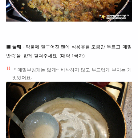
▣ 둘째
- 약불에 달구어진 팬에 식용유를 조금만 두르고 '메밀
반죽'을 얇게 펼쳐주세요. (대략 1국자)
* 메밀부침개는 얇게~ 바삭하지 않고 부드럽게 부치는 게
맛있어요.