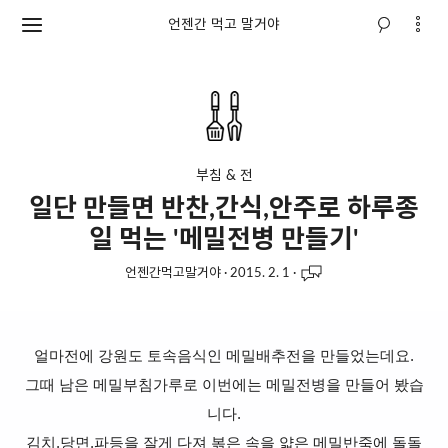
언젠간 먹고 말거야
부침 & 전
일단 만들면 반찬,간식,안주로 하루종
일 먹는 '메밀전병 만들기'
언젠간먹고말거야
·
2015. 2. 1
·
얼마전에 강원도 토속음식인 메밀배추전을 만들었는데요.
그때 남은 메밀부침가루로 이번에는 메밀전병을 만들어 봤습
니다.
김치,당면,파등을 잘게 다져 볶은 속을 얇은 메밀반죽에 돌돌