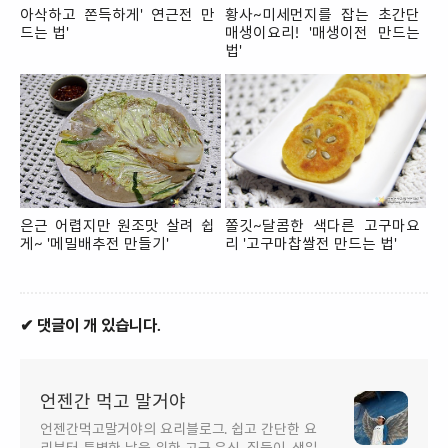
아삭하고 쫀득하게' 연근전 만
황사~미세먼지를 잡는 초간단
드는 법'
매생이요리! '매생이전 만드는
법'
은근 어렵지만 원조맛 살려 쉽
쫄깃~달콤한 색다른 고구마요
게~ '메밀배추전 만들기'
리 '고구마찹쌀전 만드는 법'
✔ 댓글이 개 있습니다.
언젠간 먹고 말거야
언젠간먹고말거야의 요리블로그. 쉽고 간단한 요