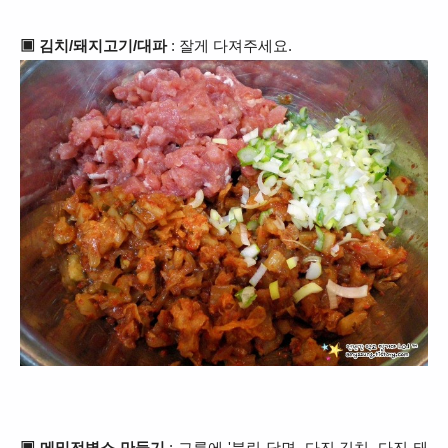
▣ 김치/돼지고기/대파
: 잘게 다져주세요.
▣ 메밀전병소 만들기
: 그릇에 '불린 당면, 다진 김치, 다진 돼