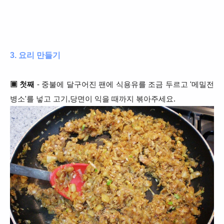
3. 요리 만들기
▣ 첫째
- 중불에 달구어진 팬에 식용유를 조금 두르고 '메밀전
병소'를 넣고 고기,당면이 익을 때까지 볶아주세요.