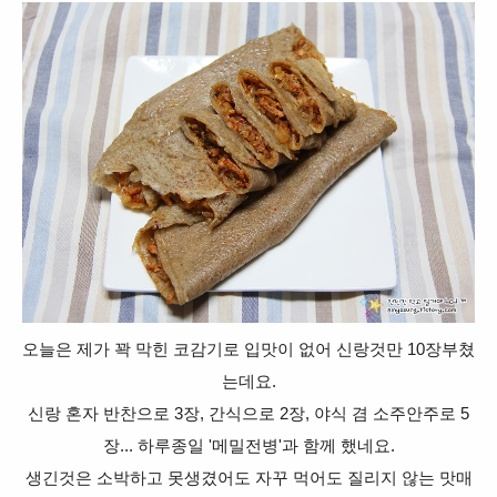
오늘은 제가 꽉 막힌 코감기로 입맛이 없어 신랑것만 10장부쳤
는데요.
신랑 혼자 반찬으로 3장, 간식으로 2장, 야식 겸 소주안주로 5
장... 하루종일 '메밀전병'과 함께 했네요.
생긴것은 소박하고 못생겼어도 자꾸 먹어도 질리지 않는 맛매