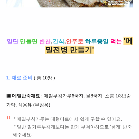
'메
일단
만들면
반찬
,
간식
,
안주로
하루종일
먹는
밀전병 만들기'
1. 재료 준비
( 총 10장 )
▣ 메밀반죽재료
: 메밀부침가루6국자, 물8국자, 소금 1/3밥숟
가락, 식용유 (부침용)
* 메밀부침가루는 대형마트에서 쉽게 구할 수 있어요.
* 일반 밀가루부침개보다는 얇게 부쳐야하므로 '묽게' 반죽
해주세요.