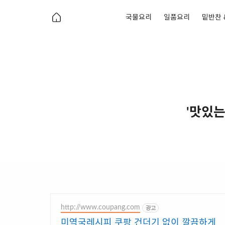
국물요리
일품요리
밑반찬 
'맛있는
http://www.coupang.com
광고
미역국레시피 쿠팡 건더기 없이 깔끔하게