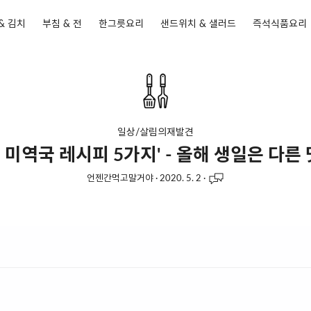
& 김치
부침 & 전
한그릇요리
샌드위치 & 샐러드
즉석식품요리
일상/살림의재발견
 미역국 레시피 5가지' - 올해 생일은 다른 
언젠간먹고말거야
·
2020. 5. 2
·