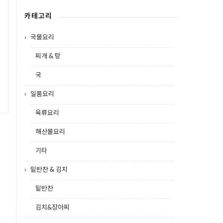
카테고리
국물요리
찌개 & 탕
국
일품요리
육류요리
해산물요리
기타
밑반찬 & 김치
밑반찬
김치&장아찌