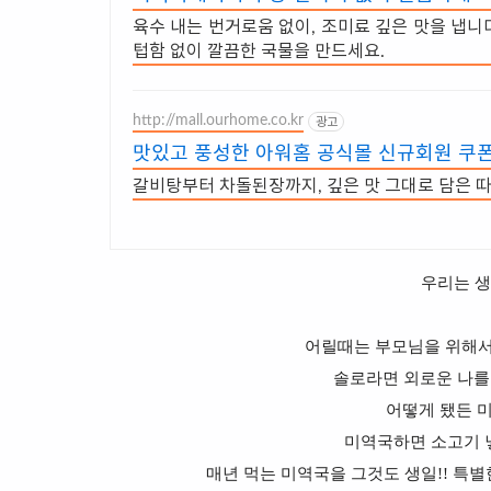
육수 내는 번거로움 없이, 조미료 깊은 맛을 냅니다
텁함 없이 깔끔한 국물을 만드세요.
http://mall.ourhome.co.kr
광고
맛있고 풍성한 아워홈 공식몰 신규회원 쿠폰
갈비탕부터 차돌된장까지, 깊은 맛 그대로 담은 따
우리는 생
어릴때는 부모님을 위해서
솔로라면 외로운 나를
어떻게 됐든 
미역국하면 소고기 
매년 먹는 미역국을 그것도 생일!! 특별