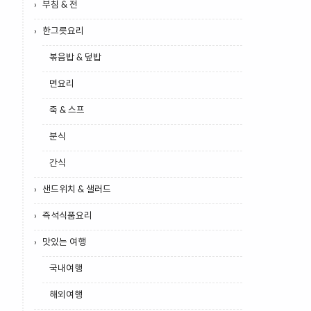
부침 & 전
한그릇요리
볶음밥 & 덮밥
면요리
죽 & 스프
분식
간식
샌드위치 & 샐러드
즉석식품요리
맛있는 여행
국내여행
해외여행