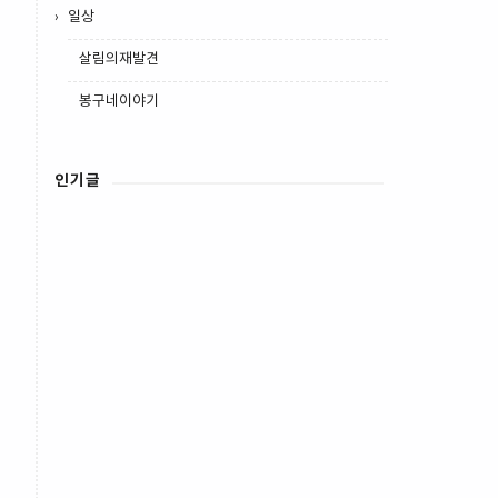
일상
살림의재발견
봉구네이야기
인기글