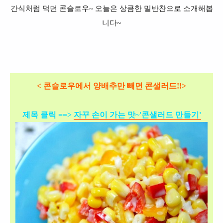
간식처럼 먹던 콘슬로우~ 오늘은 상큼한 밑반찬으로 소개해봅
니다~
< 콘슬로우에서 양배추만 빼면 콘샐러드!!>
제목 클릭 ==>
자꾸 손이 가는 맛~'콘샐러드 만들기'