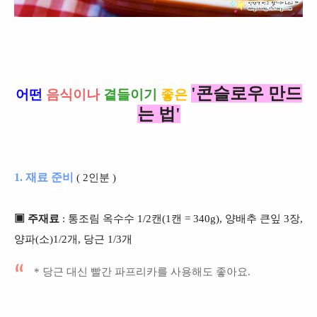
'콘슬로우 만드
어떤
음식이나
곁들이기
좋은
는 법'
1. 재료 준비
( 2인분 )
▣ 주재료
: 통조림 옥수수 1/2캔(1캔 = 340g), 양배추 큰잎 3장,
양파(소)1/2개, 당근 1/3개
* 당근 대신 빨간 파프리카를 사용해도 좋아요.