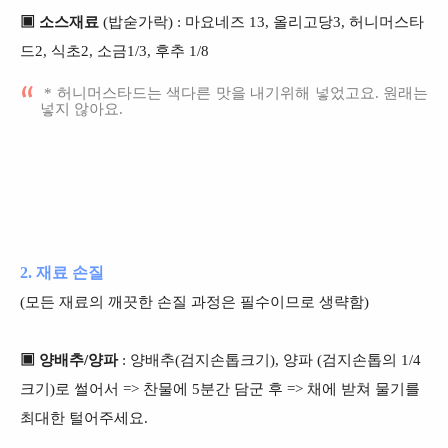
▣ 소스재료
(밥숟가락) : 마요네즈 13, 올리고당3, 허니머스타
드2,
식초2, 소금1/3, 후추 1/8
* 허니머스타드는 색다른 맛을 내기위해 넣었고요. 원래는
넣지 않아요.
2. 재료 손질
(모든 재료의 깨끗한 손질 과정은 필수이므로 생략함)
▣ 양배추/양파
: 양배추
(검지
손톱크기), 양파 (검지
손톱의 1/4
크기)로 썰어서 => 찬물에 5분간 담군 후 => 채에 받쳐 물기를
최대한 털어주세요.