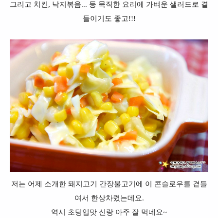
그리고 치킨, 낙지볶음... 등 묵직한 요리에 가벼운 샐러드로 곁
들이기도 좋고!!!
저는 어제 소개한 돼지고기 간장불고기에 이 콘슬로우를 곁들
여서 한상차렸는데요.
역시 초딩입맛 신랑 아주 잘 먹네요~