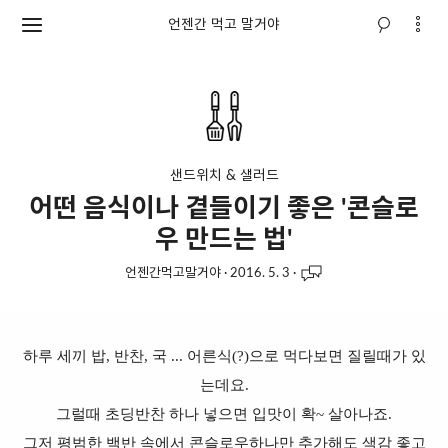
언젠간 먹고 말거야
샌드위치 & 샐러드
어떤 음식이나 곁들이기 좋은 '콘슬로
우 만드는 법'
언젠간먹고말거야
·
2016. 5. 3
·
하루 세끼 밥, 반찬, 국 ... 어른식(?)으로 먹다보면 질릴때가 있
는데요.
그럴때 초딩반찬 하나 넣으면 입맛이 확~ 살아나죠.
그저 평범한 백반 속에서 콘슬로우하나만 추가해도 색감 좋고