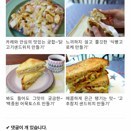
카레와 안심의 맛있는 궁합~'닭
느끼하지 않고 쫄깃한 '식빵고
고기샌드위치 만들기'
로케 만들기'
봐도 들어도 그맛이 궁금한~
매콤하게 은근 땡기는 맛~ '고
'백종원 어묵토스트 만들기'
추참치 샌드위치 만들기'
✔ 댓글이 개 있습니다.