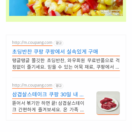
http://m.coupang.com
광고
초딩반찬 쿠팡 쿠팡에서 실속있게 구매
탱글탱글 쫄깃한 초딩반찬, 와우회원 무료반품으로 걱
정없이 즐기세요. 믿을 수 있는 어묵 재료, 쿠팡에서 신
선하게 만나보세요.
http://m.coupang.com
광고
삼겹살스테이크 쿠팡 30일 내 무
료반품 혜택
뜯어서 볶기만 하면 끝! 삼겹살스테이
크 간편하게 즐겨보세요. 온 가족 입
맛 사로잡는 맛, 와우회원은 오늘주문
내일도착 로켓배송!