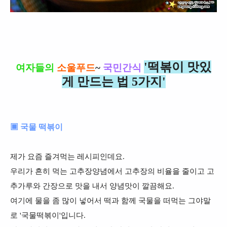
'떡볶이 맛있
여자들의
소울푸드
~
국민간식
게 만드는 법 5가지'
▣ 국물 떡볶이
제가 요즘 즐겨먹는 레시피인데요.
우리가 흔히 먹는 고추장양념에서 고추장의 비율을 줄이고 고
추가루와 간장으로 맛을 내서 양념맛이 깔끔해요.
여기에 물을 좀 많이 넣어서 떡과 함께 국물을 떠먹는 그야말
로 '국물떡볶이'입니다.