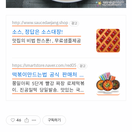
http://www.saucedaejang.shop
광고
소스, 정답은 소스대장!
맛집의 비법 한스푼! , 무료샘플제공
https://smartstore.naver.com/red05
광고
떡볶이만드는법 공식 판매처 맵
기 1~5단계 떡볶이.
쭝일아찌 5단계 빨강 짜장 로제떡볶
이. 진공밀떡 당일발송. 맛있는 국물
떡볶이.
46
구독하기