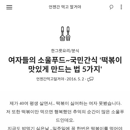
언젠간 먹고 말거야
한그릇요리/분식
여자들의 소울푸드~국민간식 '떡볶이
맛있게 만드는 법 5가지'
언젠간먹고말거야
·
2016. 5. 2
·
제가 40여 평생 살면서.. 떡볶이 싫어하는 여자 못봤습니다.
저 또한 떡볶이만 먹으면 행복했던 추억의 순간이 많은 소울푸
드인데요.
지금도 밥먹기 싫은날 ..일주일에 꼭 한번은 떡볶이를 먹어야