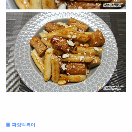
▣ 짜장떡볶이