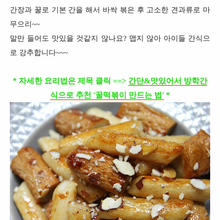
간장과 꿀로 기본 간을 해서 바싹 볶은 후 고소한 견과류로 마
무으리~~
말만 들어도 맛있을 것같지 않나요? 맵지 않아 아이들 간식으
로 강추합니다~~~
* 자세한 요리법은 제목 클릭 ==>
간단&맛있어서 방학간
식으로 추천 '꿀떡볶이 만드는 법'
*