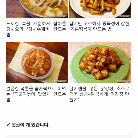
느끼한 속을 개운하게 잡아줄
맵지만 고소해서 중독성이 강한
김치요리 '김치수제비 만드는
'기름떡볶이 만드는 법'
법'
깔끔한 국물을 숟가락으로 떠먹
딸기쨈을 넣은 닭강정 소스로
는 '국물떡볶이 맛있게 만드는
더욱 상큼~달콤하게 '떡강정 만
법'
들기'
✔ 댓글이 개 있습니다.