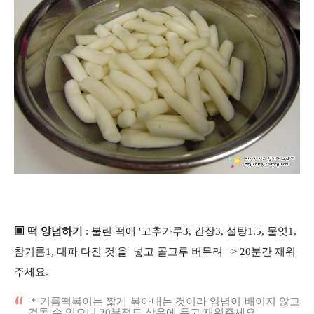
▣ 떡 양념하기
: 불린 떡에 '고추가루3, 간장3, 설탕1.5, 물엿1,
참기름1, 대파 다진 것'을 넣고 골고루 버무려 => 20분간 재워
주세요.
* 기름떡볶이는 짧게 볶아내는 것이라 양념이 배이지 않고
겉돌 수 있으니 20분정도 상온에 두고 재워주세요.