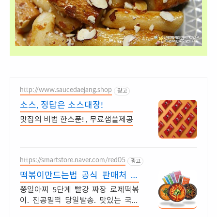
http://www.saucedaejang.shop
광고
소스, 정답은 소스대장!
맛집의 비법 한스푼! , 무료샘플제공
https://smartstore.naver.com/red05
광고
떡볶이만드는법 공식 판매처 맵
기 1~5단계 떡볶이.
쭝일아찌 5단계 빨강 짜장 로제떡볶
이. 진공밀떡 당일발송. 맛있는 국물
떡볶이.