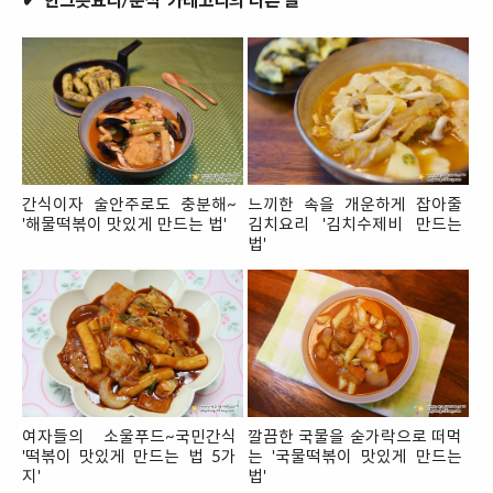
✔ '한그릇요리/분식' 카테고리의 다른 글
간식이자 술안주로도 충분해~
느끼한 속을 개운하게 잡아줄
'해물떡볶이 맛있게 만드는 법'
김치요리 '김치수제비 만드는
법'
여자들의 소울푸드~국민간식
깔끔한 국물을 숟가락으로 떠먹
'떡볶이 맛있게 만드는 법 5가
는 '국물떡볶이 맛있게 만드는
지'
법'