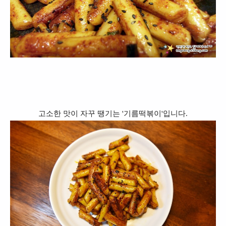
고소한 맛이 자꾸 땡기는 '기름떡볶이'입니다.