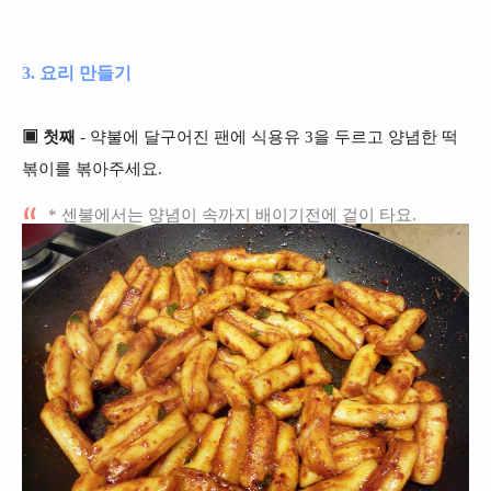
3. 요리 만들기
▣ 첫째
- 약불에 달구어진 팬에 식용유 3을 두르고 양념한 떡
볶이를 볶아주세요.
* 센불에서는 양념이 속까지 배이기전에 겉이 타요.