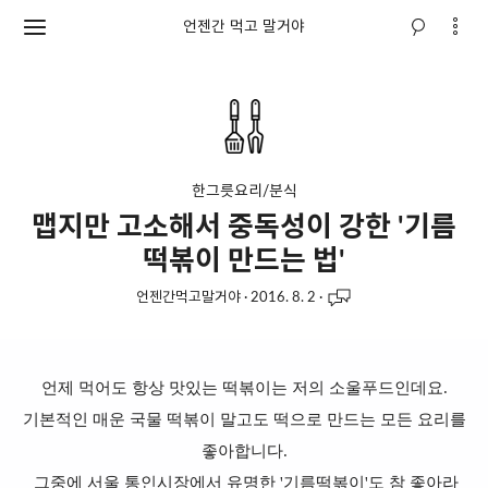
언젠간 먹고 말거야
한그릇요리/분식
맵지만 고소해서 중독성이 강한 '기름
떡볶이 만드는 법'
언젠간먹고말거야
·
2016. 8. 2
·
언제 먹어도 항상 맛있는 떡볶이는 저의 소울푸드인데요.
기본적인 매운 국물 떡볶이 말고도 떡으로 만드는 모든 요리를
좋아합니다.
그중에 서울 통인시장에서 유명한 '기름떡볶이'도 참 좋아라