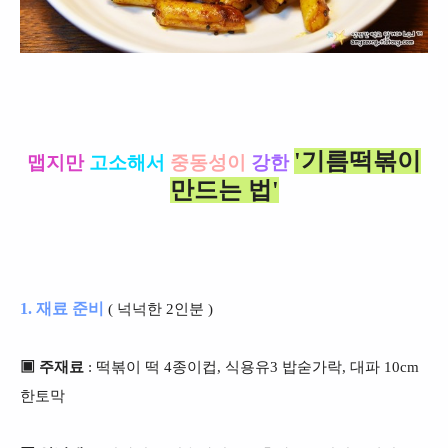
'기름떡볶이
맵지만
고소해서
중동성이
강한
만드는 법'
1. 재료 준비
( 넉넉한 2인분 )
▣ 주재료
: 떡볶이 떡 4종이컵, 식용유3 밥숟가락, 대파 10cm
한토막