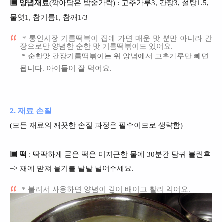
▣ 양념재료
(깍아담은 밥숟가락) : 고추가루3, 간장3, 설탕1.5,
물엿1, 참기름1, 참깨1/3
* 통인시장 기름떡복이 집에 가면 매운 맛 뿐만 아니라 간
장으로만 양념한 순한 맛 기름떡볶이도 있어요.
* 순한맛 간장기름떡볶이는 위 양념에서 고추가루만 빼면
됩니다. 아이들이 잘 먹어요.
2. 재료 손질
(모든 재료의 깨끗한 손질 과정은 필수이므로 생략함)
▣ 떡
: 딱딱하게 굳은 떡은 미지근한 물에 30분간 담궈 불린후
=> 채에 받쳐 물기를 탈탈 털어주세요.
* 불려서 사용하면 양념이 깊이 배이고 빨리 익어요.