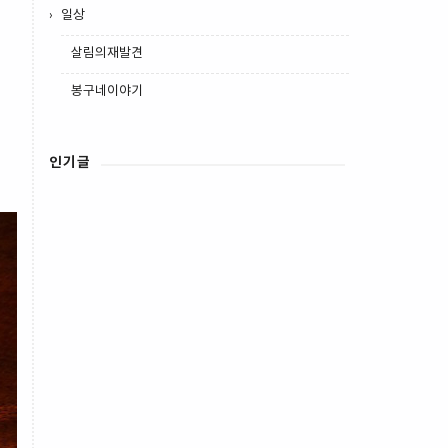
일상
살림의재발견
봉구네이야기
인기글