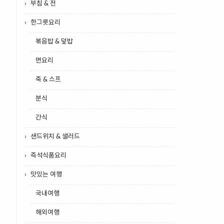
부침 & 전
한그릇요리
볶음밥 & 덮밥
면요리
죽 & 스프
분식
간식
샌드위치 & 샐러드
즉석식품요리
맛있는 여행
국내여행
해외여행