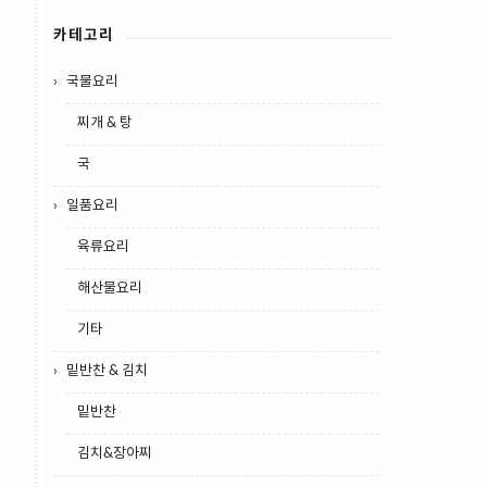
카테고리
국물요리
찌개 & 탕
국
일품요리
육류요리
해산물요리
기타
밑반찬 & 김치
밑반찬
김치&장아찌