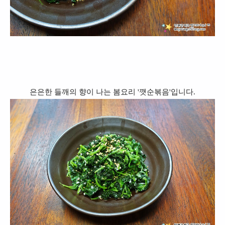
은은한 들깨의 향이 나는 봄요리 '깻순볶음'입니다.