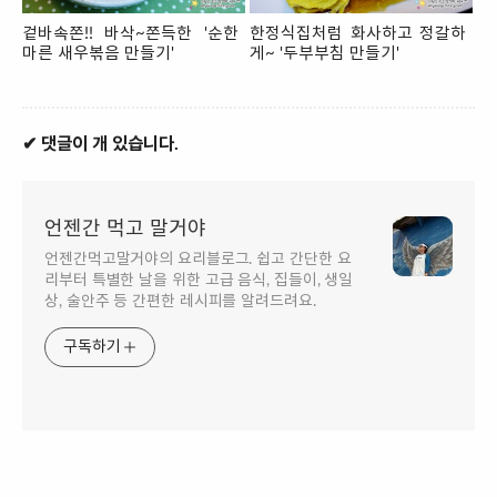
겉바속쫀!! 바삭~쫀득한 '순한
한정식집처럼 화사하고 정갈하
마른 새우볶음 만들기'
게~ '두부부침 만들기'
✔ 댓글이 개 있습니다.
언젠간 먹고 말거야
언젠간먹고말거야의 요리블로그. 쉽고 간단한 요
리부터 특별한 날을 위한 고급 음식, 집들이, 생일
상, 술안주 등 간편한 레시피를 알려드려요.
구독하기