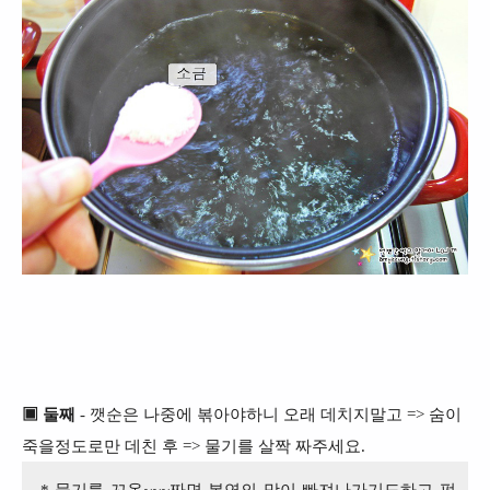
▣ 둘째
- 깻순은 나중에 볶아야하니 오래 데치지말고 => 숨이
죽을정도로만 데친 후 => 물기를 살짝 짜주세요.
* 물기를 꼬옥~~~짜면 본연의 맛이 빠져나가기도하고 퍽