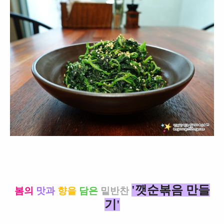
'깻순볶음 만들
봄의
맛과
향을
담은
밑반찬
기'