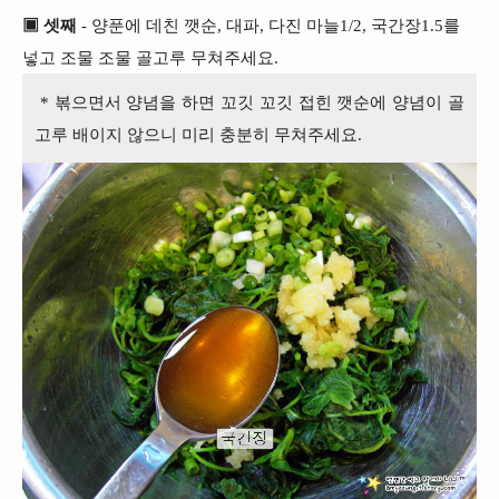
▣ 셋째
- 양푼에 데친 깻순, 대파, 다진 마늘1/2, 국간장1.5를
넣고 조물 조물 골고루 무쳐주세요.
* 볶으면서 양념을 하면 꼬깃 꼬깃 접힌 깻순에 양념이 골
고루 배이지 않으니 미리 충분히 무쳐주세요.