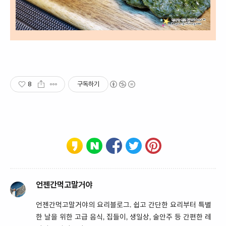
8
구독하기
언젠간먹고말거야
언젠간먹고말거야의 요리블로그. 쉽고 간단한 요리부터 특별
한 날을 위한 고급 음식, 집들이, 생일상, 술안주 등 간편한 레