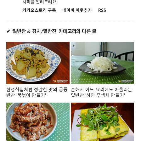
시피를 알려드려요.
카카오스토리 구독
네이버 이웃추가
RSS
✔ '밑반찬 & 김치/밑반찬' 카테고리의 다른 글
한정식집처럼 정갈한 맛의 궁중
순해서 어느 요리에도 어울리는
반찬 '묵볶이 만들기'
밑반찬 '하얀 무생채 만들기'