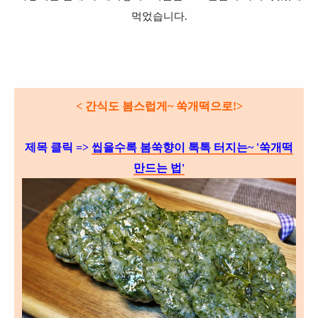
먹었습니다.
< 간식도 봄스럽게~ 쑥개떡으로!>
제목 클릭 =>
씹을수록 봄쑥향이 톡톡 터지는~ '쑥개떡
만드는 법'