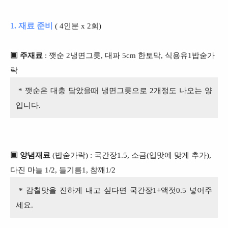
1. 재료 준비
( 4인분 x 2회)
▣ 주재료
: 깻순 2냉면그릇, 대파 5cm 한토막, 식용유1밥숟가
락
* 깻순은 대충 담았을때 냉면그릇으로 2개정도 나오는 양
입니다.
▣ 양념재료
(밥숟가락) : 국간장1.5, 소금(입맛에 맞게 추가),
다진 마늘 1/2, 들기름1, 참깨1/2
* 감칠맛을 진하게 내고 싶다면 국간장1+액젓0.5 넣어주
세요.