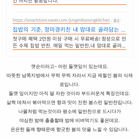
건 까지만 발송합니다.
https://smartstore.naver.com/jungmikyoungkitchen
광고
집밥의 기준, 정미경키친 내 맘대로 골라담는 매
일반찬
첫구매 혜택 2만원 이상 구매 시 무료배송! 정성으로 만
든 수제 집밥 반찬. 매일 먹는 밑반찬,내 맘대로 골라담
기! 당일 조리한 반찬을 신선하게 배달해드립니다
깻순이라고~ 어린 들깻잎이 있는데요.
따뜻한 남쪽지방
에서 무럭 무럭 자라서 지금 제철인 봄의 식재
료입니다.
들깻 잎이지만 아직 덜 자란 것이라 부드러운게 특징인데요.
살짝 데쳐서 볶아먹으면 향과 맛이 진한 봄스런 밑반찬입니다.
나물처럼 먹는것이라 평소에 밑반찬으로 드시다가
야심한 밤에 출출할때 밥에 비벼먹기도 좋은데요.
은은한 들깨 향때문에 향긋한 봄의 맛을 느낄 수 있답니다.