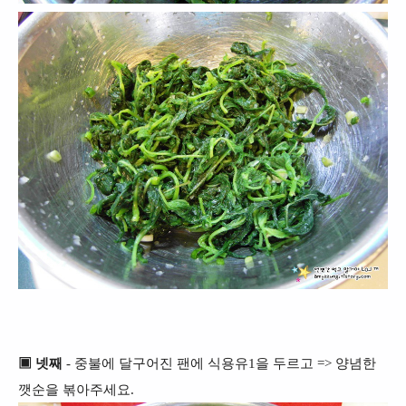
▣ 넷째
- 중불에 달구어진 팬에 식용유1을 두르고 => 양념한
깻순을 볶아주세요.