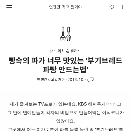
언젠간 먹고 말거야
샌드위치 & 샐러드
빵속의 파가 너무 맛있는 '부기브레드
파빵 만드는법'
언젠간먹고말거야
·
2013. 10.
·
제가 즐겨보는 TV프로가 있는데요. KBS 해피투게더~라고
그 안에 연예인들이 각자의 비법으로 만들어먹는 야식코너가
있잖아요.
그곳에서 어느 여가수분이 파를 듬뿍 올린 빵 '부기브레드'를