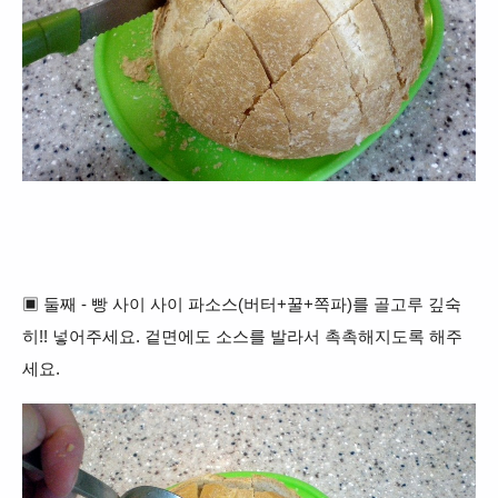
▣
둘째 - 빵 사이 사이 파소스(버터+꿀+쪽파)를 골고루 깊숙
히!! 넣어주세요.
겉면에도 소스를 발라서
촉촉해지도록
해주
세요.