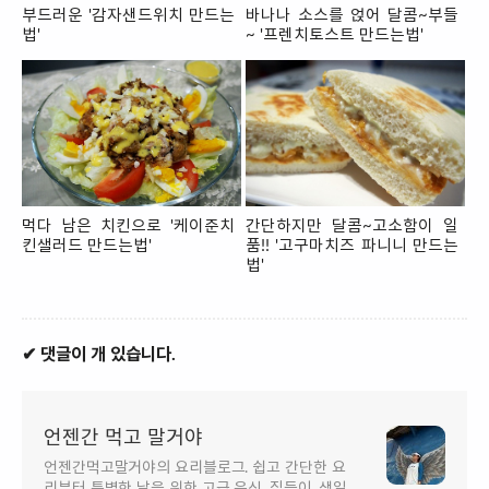
부드러운 '감자샌드위치 만드는
바나나 소스를 얹어 달콤~부들
법'
~ '프렌치토스트 만드는법'
먹다 남은 치킨으로 '케이준치
간단하지만 달콤~고소함이 일
킨샐러드 만드는법'
품!! '고구마치즈 파니니 만드는
법'
✔ 댓글이 개 있습니다.
언젠간 먹고 말거야
언젠간먹고말거야의 요리블로그. 쉽고 간단한 요