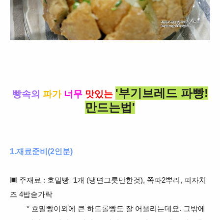
'
부기브레드
파빵
!
빵속의
파가
너무
맛있는
만드는법'
1.재료준비(2인분)
▣ 주재료 : 호밀빵 1개 (냉면그릇만한것), 쪽파2뿌리, 피자치
즈 4밥숟가락
* 호밀빵이외에 큰 하드롤빵도 잘 어울리는데요. 그밖에