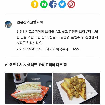
언젠간먹고말거야
언젠간먹고말거야의 요리블로그. 쉽고 간단한 요리부터 특별
한 날을 위한 고급 음식, 집들이, 생일상, 술안주 등 간편한 레
시피를 알려드려요.
카카오스토리 구독
네이버 이웃추가
RSS
✔ '샌드위치 & 샐러드' 카테고리의 다른 글