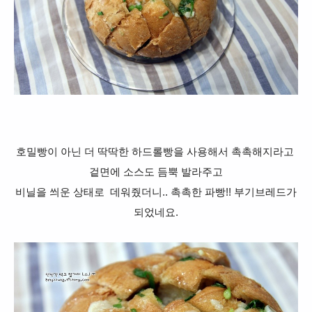
호밀빵이 아닌 더 딱딱한 하드롤빵을 사용해서 촉촉해지라고
겉면에
소스도 듬뿍 발라주고
비닐을 씌운 상태로
데워줬더니.. 촉촉한 파빵!! 부기브레드가
되었네요.