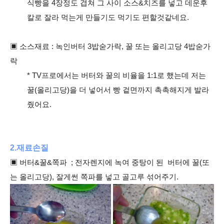
식빵을 4장정도 겹쳐 그 사이 소스&치즈를 넣고 데운후
칼로 잘라 먹는게 만들기도 먹기도 편할것같네요.
▣ 소스재료 : 녹인버터 3밥숟가락, 꿀 또는 올리고당 4밥숟가
락
* TV프로에서는 버터와 꿀의 비율을 1:1로 했는데 저는
꿀(올리고당)을 더 넣어서 빵 겉면까지 촉촉해지게 발라
줬어요.
2.재료손질
▣ 버터&꿀&쪽파 ; 전자렌지에 녹여 중탕이 된 버터에 꿀(또
는 올리고당), 잘게썬 쪽파를 넣고 골고루 섞어주기.