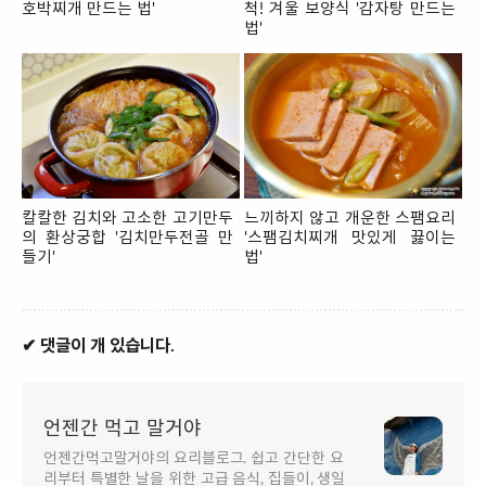
호박찌개 만드는 법'
척! 겨울 보양식 '감자탕 만드는
법'
칼칼한 김치와 고소한 고기만두
느끼하지 않고 개운한 스팸요리
의 환상궁합 '김치만두전골 만
'스팸김치찌개 맛있게 끓이는
들기'
법'
✔ 댓글이 개 있습니다.
언젠간 먹고 말거야
언젠간먹고말거야의 요리블로그. 쉽고 간단한 요
리부터 특별한 날을 위한 고급 음식, 집들이, 생일