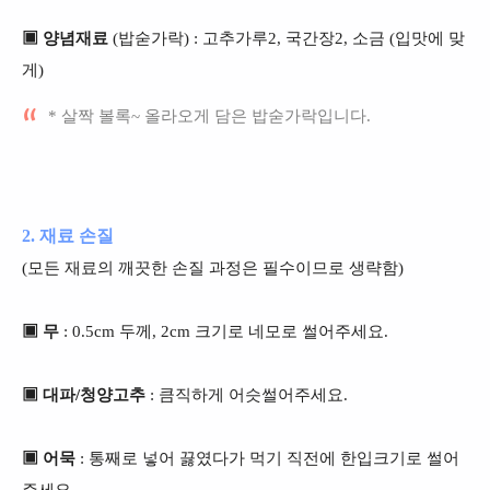
▣ 양념재료
(밥숟가락) : 고추가루2, 국간장2, 소금 (입맛에 맞
게)
* 살짝 볼록~ 올라오게 담은 밥숟가락입니다.
2. 재료 손질
(모든 재료의 깨끗한 손질 과정은 필수이므로 생략함)
▣ 무
: 0.5cm 두께, 2cm 크기로 네모로 썰어주세요.
▣ 대파/청양고추
: 큼직하게 어슷썰어주세요.
▣ 어묵
: 통째로 넣어 끓였다가 먹기 직전에 한입크기로 썰어