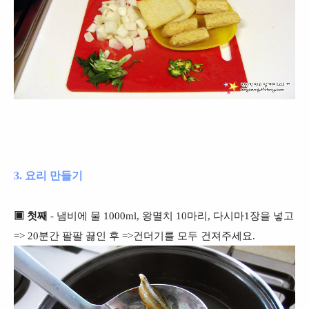
3. 요리 만들기
▣ 첫째
- 냄비에 물 1000ml, 왕멸치 10마리, 다시마1장을 넣고
=> 20분간 팔팔 끓인 후 =>건더기를 모두 건져주세요.