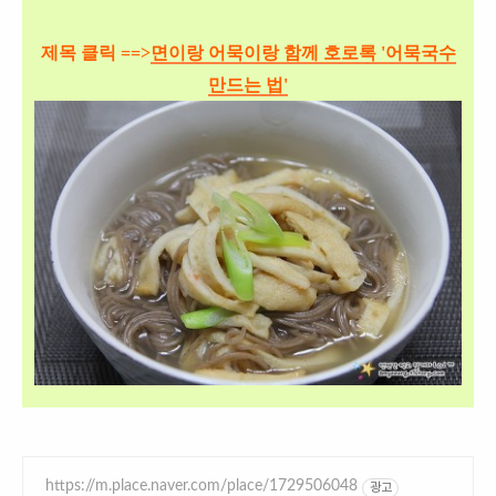
제목 클릭 ==>
면이랑 어묵이랑 함께 호로록 '어묵국수
만드는 법'
https://m.place.naver.com/place/1729506048
광고