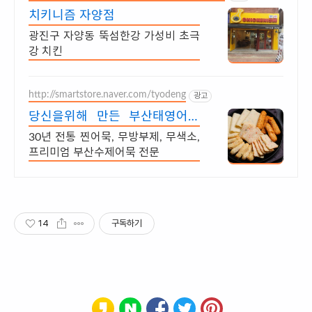
치키니즘 자양점
광진구 자양동 뚝섬한강 가성비 초극
강 치킨
http://smartstore.naver.com/tyodeng
광고
당신을위해 만든 부산태영어묵
당일제조당일소비 이게 수제다
30년 전통 찐어묵, 무방부제, 무색소,
프리미엄 부산수제어묵 전문
14
구독하기