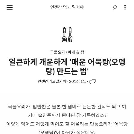
언젠간 먹고 말거야
국물요리/찌개 & 탕
얼큰하게 개운하게 '매운 어묵탕(오뎅
탕) 만드는 법'
언젠간먹고말거야
·
2016. 11.
·
국물요리가 밥반찬은 물론 한 냄비로 든든한 간식도 되고 여
기에 술안주까지 된다면 참 기특하겠죠?
이렇게 먹어도 저렇게 먹어도 잘 어울리는 만능요리가 '어묵탕
(오뎅탕)'이 아닌가 싶은데요.