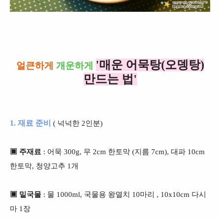
'매운 어묵탕(오뎅탕)
얼큰하게
개운하게
만드는 법'
1. 재료 준비
( 넉넉한 2인분)
▣ 주재료
: 어묵 300g, 무 2cm 한토막 (지름 7cm), 대파 10cm
한토막, 청양고추 1개
▣ 밑국물
: 물 1000ml, 국물용 왕멸치 10마리 , 10x10cm 다시
마 1장