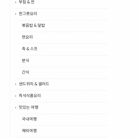
부침 & 전
한그릇요리
볶음밥 & 덮밥
면요리
죽 & 스프
분식
간식
샌드위치 & 샐러드
즉석식품요리
맛있는 여행
국내여행
해외여행