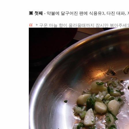
▣ 첫째
- 약불에 달구어진 팬에 식용유3, 다진 대파,
* 구운 마늘 향이 올라올때까지 잠시만 볶아주세요