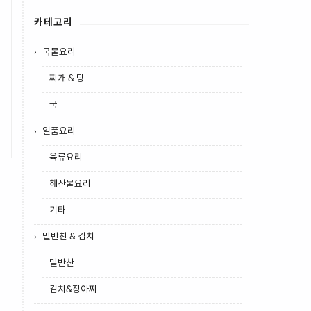
카테고리
국물요리
찌개 & 탕
국
일품요리
육류요리
해산물요리
기타
밑반찬 & 김치
밑반찬
김치&장아찌