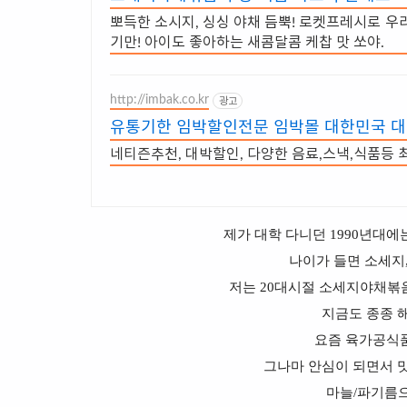
뽀득한 소시지, 싱싱 야채 듬뿍! 로켓프레시로 우
기만! 아이도 좋아하는 새콤달콤 케찹 맛 쏘야.
http://imbak.co.kr
광고
유통기한 임박할인전문 임박몰 대한민국 
네티즌추천, 대박할인, 다양한 음료,스낵,식품등 
제가 대학 다니던 1990년대에
나이가 들면 소세지
저는 20대시절 소세지야채볶
지금도 종종 
요즘 육가공식
그나마 안심이 되면서 맛
마늘/파기름으