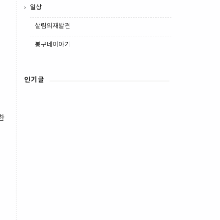
일상
살림의재발견
봉구네이야기
인기글
한