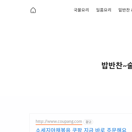
국물요리
일품요리
밑반찬 
밥반찬~술
http://www.coupang.com
광고
소세지야채볶음 쿠팡 지금 바로 주문해요