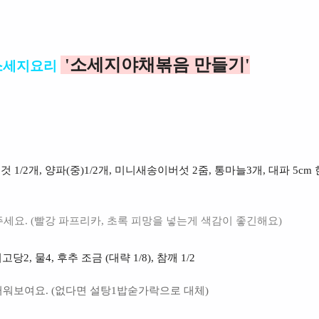
'소세지야채볶음 만들기'
소세지요리
큰것 1/2개, 양파(중)1/2개, 미니새송이버섯 2줌, 통마늘3개, 대파 5cm 
세요. (빨강 파프리카, 초록 피망을 넣는게 색감이 좋긴해요)
2, 물4, 후추 조금 (대략 1/8), 참깨 1/2
워보여요. (없다면 설탕1밥숟가락으로 대체)