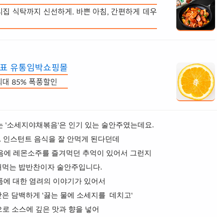
리집 식탁까지 신선하게. 바쁜 아침, 간편하게 데우
대표 유통임박쇼핑몰
최대 85% 폭풍할인
는 '소세지야채볶음'은 인기 있는 술안주였는데요.
, 인스턴트 음식을 잘 안먹게 된다던데
음에 레몬소주를 즐겨먹던 추억이 있어서 그런지
해먹는 밥반찬이자 술안주입니다.
품에 대한 염려의 이야기가 있어서
은 담백하게 '끓는 물에 소세지를 데치고'
로 소스에 깊은 맛과 향을 넣어