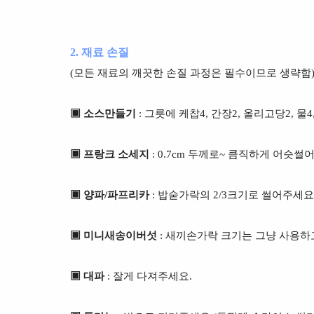
2. 재료 손질
(모든 재료의 깨끗한 손질 과정은 필수이므로 생략함
▣ 소스만들기
: 그릇에 케찹4, 간장2, 올리고당2, 
▣ 프랑크 소세지
: 0.7cm 두께로~ 큼직하게 어슷썰
▣ 양파/파프리카
: 밥숟가락의 2/3크기로 썰어주세요
▣ 미니새송이버섯
: 새끼손가락 크기는 그냥 사용하
▣ 대파
: 잘게 다져주세요.