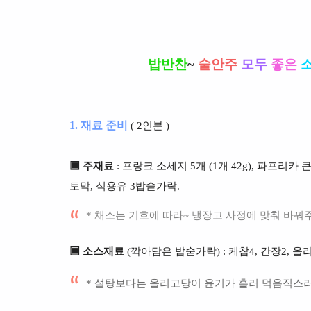
밥반찬
~
술안주
모두
좋은
1. 재료 준비
( 2인분 )
▣ 주재료
: 프랑크 소세지 5개 (1개 42g), 파프리카 
토막, 식용유 3밥숟가락.
* 채소는 기호에 따라~ 냉장고 사정에 맞춰 바꿔주
▣ 소스재료
(깍아담은 밥숟가락) : 케찹4, 간장2, 올리고당
* 설탕보다는 올리고당이 윤기가 흘러 먹음직스러