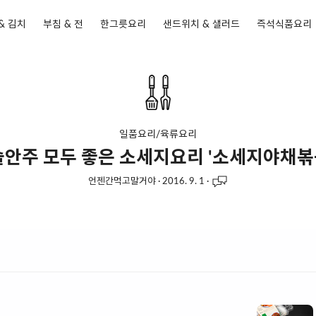
& 김치
부침 & 전
한그릇요리
샌드위치 & 샐러드
즉석식품요리
일품요리/육류요리
안주 모두 좋은 소세지요리 '소세지야채볶
언젠간먹고말거야
·
2016. 9. 1
·