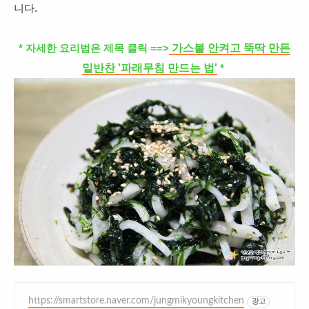
니다.
가스불 안켜고 뚝딱 만든
* 자세한
요리법은 제목 클릭 ==>
밑반찬 '파래무침 만드는 법'
*
https://smartstore.naver.com/jungmikyoungkitchen
광고