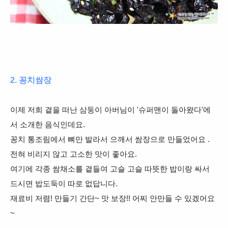
2. 꽁치쌈장
이제 저희 곁을 떠난 삼둥이 아버님이 '슈퍼맨이 돌아왔다'에
서 소개한 음식인데요.
꽁치 통조림에서 뼈만 발라서 으깨서 쌈장으로 만들었어요 .
전혀 비리지 않고 고소한 맛이 좋아요.
여기에 각종 쌈채소를 곁들여 고슬 고슬 따뜻한 밥이랑 싸서
드시면 밥도둑이 따로 없답니다.
재료비 저렴! 만들기 간단~ 맛 보장!! 어찌 안만들 수 있겠어요
~