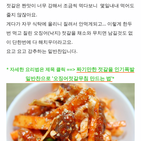
젓갈은 짠맛이 너무 강해서 조금씩 먹다보니 몇일내내 먹어도
줄지 않잖아요.
게다가 자꾸 식탁에 올리니 질려서 안먹게되고... 이렇게 한두
번 먹고 질린 오징어(낙지) 젓갈을 채소와 무치면 남길것도 없
이 단한번에 다 해치우더라고요.
요고 요고 강추하는 밑반찬입니다.
짜기만한 젓갈을 인기폭발
* 자세한 요리법은 제목 클릭 ==>
밑반찬으로 '오징어젓갈무침 만드는 법'
*