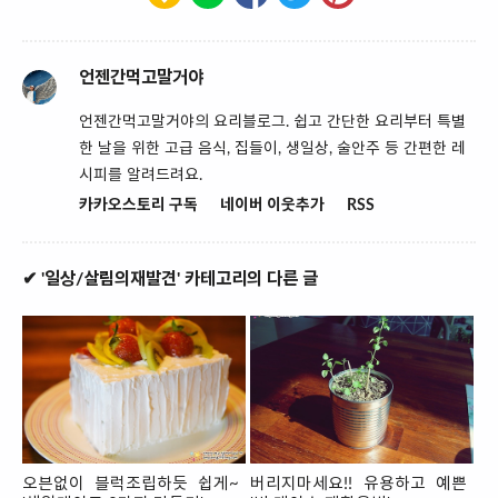
언젠간먹고말거야
언젠간먹고말거야의 요리블로그. 쉽고 간단한 요리부터 특별
한 날을 위한 고급 음식, 집들이, 생일상, 술안주 등 간편한 레
시피를 알려드려요.
카카오스토리 구독
네이버 이웃추가
RSS
✔ '일상/살림의재발견' 카테고리의 다른 글
오븐없이 블럭조립하듯 쉽게~
버리지마세요!! 유용하고 예쁜