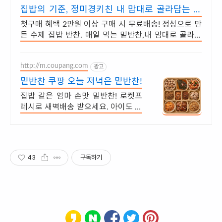
집밥의 기준, 정미경키친 내 맘대로 골라담는 매
일반찬
첫구매 혜택 2만원 이상 구매 시 무료배송! 정성으로 만
든 수제 집밥 반찬. 매일 먹는 밑반찬,내 맘대로 골라담
기! 당일 조리한 반찬을 신선하게 배달해드립니다
http://m.coupang.com
광고
밑반찬 쿠팡 오늘 저녁은 밑반찬!
집밥 같은 엄마 손맛 밑반찬! 로켓프
레시로 새벽배송 받으세요. 아이도 안
심하고 먹는 담백한 맛! 깔끔한 포장
으로 신선하게 즐겨요.
43
구독하기