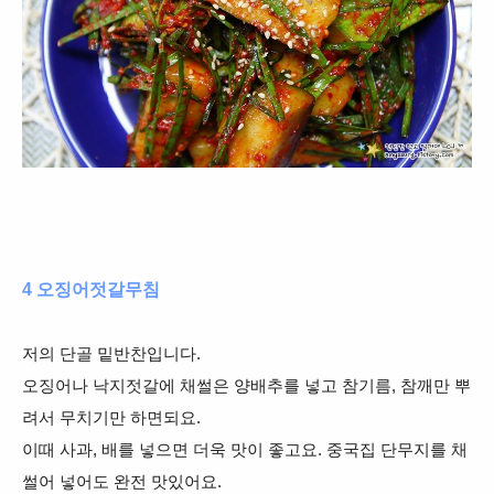
4 오징어젓갈무침
저의 단골 밑반찬입니다.
오징어나 낙지젓갈에 채썰은 양배추를 넣고 참기름, 참깨만 뿌
려서 무치기만 하면되요.
이때 사과, 배를 넣으면 더욱 맛이 좋고요. 중국집 단무지를 채
썰어 넣어도 완전 맛있어요.