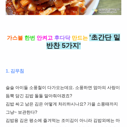
'초간단 밑
가스불
한번
안켜고
후다닥
만드는
반찬 5가지'
1. 김무침
슬슬 아이들 소풍철이 다가오는데요. 소풍하면 엄마의 사랑이
듬뿍 담긴 김밥 돌돌 말아줘야겠죠?
김밥 싸고 남은 김은 어떻게 처리하시나요? 가을 소풍때까지
그냥~ 보관한다?
김밥용 김은 평소에 즐겨먹는 조미김이 아니라 김밥외에는 마