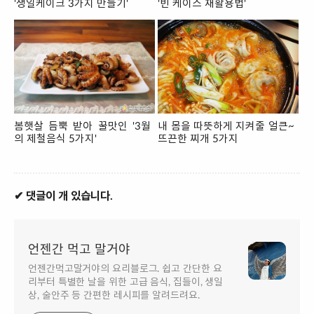
'생일케이크 3가지 만들기'
'빈 케이스 재활용법'
봄햇살 듬뿍 받아 꿀맛인 '3월
내 몸을 따뜻하게 지켜줄 얼큰~
의 제철음식 5가지'
뜨끈한 찌개 5가지
✔ 댓글이 개 있습니다.
언젠간 먹고 말거야
언젠간먹고말거야의 요리블로그. 쉽고 간단한 요
리부터 특별한 날을 위한 고급 음식, 집들이, 생일
상, 술안주 등 간편한 레시피를 알려드려요.