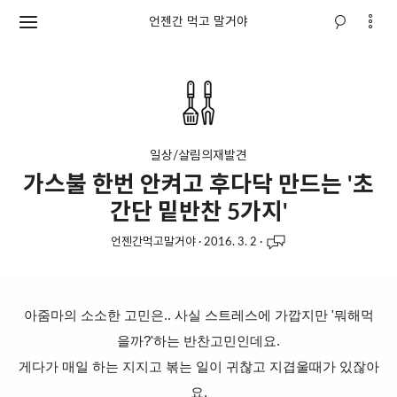
언젠간 먹고 말거야
일상/살림의재발견
가스불 한번 안켜고 후다닥 만드는 '초
간단 밑반찬 5가지'
언젠간먹고말거야
·
2016. 3. 2
·
아줌마의 소소한 고민은.. 사실 스트레스에 가깝지만 '뭐해먹
을까?'하는 반찬고민인데요.
게다가 매일 하는 지지고 볶는 일이 귀찮고 지겹울때가 있잖아
요.