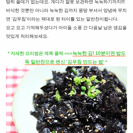
땅히 쓸데가 없는데요. 게다가 잘못 보관하면 눅눅하기까지!!!
바삭한 것뿐만 아니라
눅눅한 김까지 몽땅 부셔서 양념에 무치
면 '김무
침'이라는 제대로 된 타이틀 있는 밑반찬이됩니다.
요고 요고 기억해두셨다가 아이들 소풍 간 다음날 남은 생김을
맛있게 처리해보세요.
눅눅한 김! 10분이면 밥도
* 자세한 요리법은 제목 클릭 ==>
둑 밑반찬으로 변신 '김무침 만드는 법
'
*