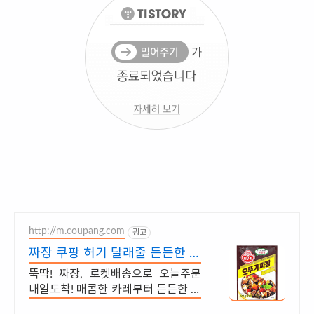
http://m.coupang.com
광고
짜장 쿠팡 허기 달래줄 든든한 한
끼
뚝딱! 짜장, 로켓배송으로 오늘주문
내일도착! 매콤한 카레부터 든든한 덮
밥까지, 와우회원 무제한 무료배송.