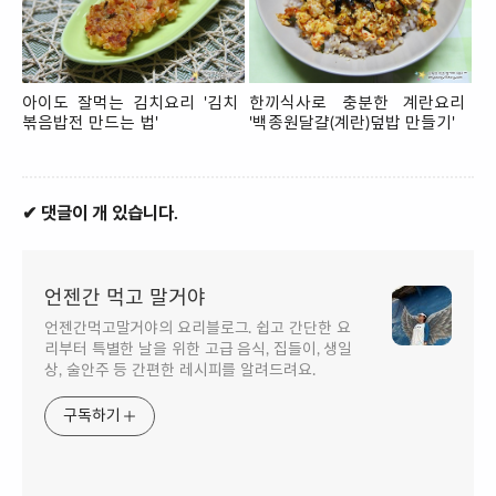
아이도 잘먹는 김치요리 '김치
한끼식사로 충분한 계란요리
볶음밥전 만드는 법'
'백종원달걀(계란)덮밥 만들기'
✔ 댓글이 개 있습니다.
언젠간 먹고 말거야
언젠간먹고말거야의 요리블로그. 쉽고 간단한 요
리부터 특별한 날을 위한 고급 음식, 집들이, 생일
상, 술안주 등 간편한 레시피를 알려드려요.
구독하기