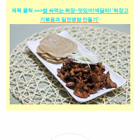
제목 클릭 ==>
쌈 싸먹는 짜장~맛있어!색달라! '짜장고
기볶음과 밀전병쌈 만들기'