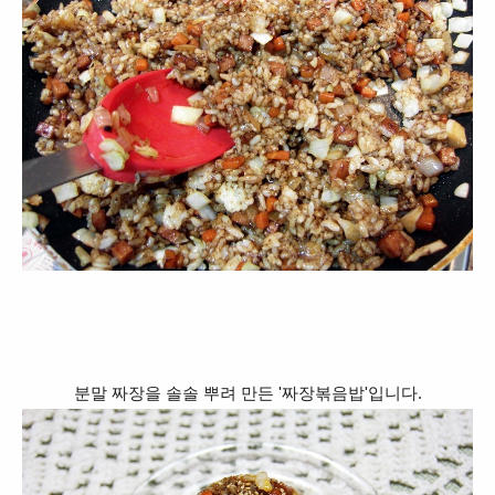
분말 짜장을 솔솔 뿌려 만든 '짜장볶음밥'입니다.