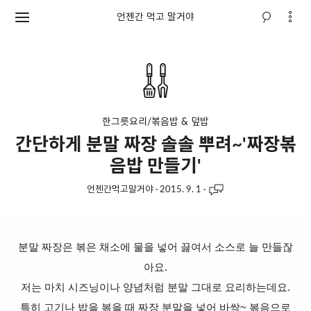
언젠간 먹고 말거야
한그릇요리/볶음밥 & 덮밥
간단하게 분말 짜장 솔솔 뿌려~'짜장볶
음밥 만들기'
언젠간먹고말거야
·
2015. 9. 1
·
분말 짜장은 볶은 채소에 물을 넣어 끓여서 소스로 늘 만들잖
아요.
저는 마치 시즈닝이나 양념처럼 분말 그대로 요리하는데요.
특히 고기나 밥을 볶을 때 짜장 분말을 넣어 바싹~ 볶음으로