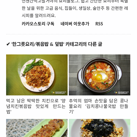
언젠간먹고말거야의 요리블로그. 쉽고 간단한 요리부터 특별
한 날을 위한 고급 음식, 집들이, 생일상, 술안주 등 간편한 레
시피를 알려드려요.
카카오스토리 구독
네이버 이웃추가
RSS
✔ '한그릇요리/볶음밥 & 덮밥' 카테고리의 다른 글
먹고 남은 딱딱한 치킨으로 '양
추억의 엄마 손맛을 담은 콩나
념치킨볶음밥 맛있게 만드는
물요리 '김치콩나물국밥 만들
법'
기'