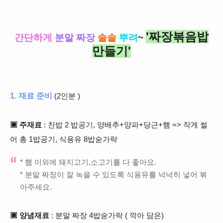
'짜장볶음밥
간단하게
분말 짜장
솔솔
뿌려
~
만들기'
1. 재료 준비
(2인분 )
▣ 주재료
: 찬밥 2 밥
공기, 양배추+양파+당근+햄 =>
작게 썰
어 총
1밥공기, 식용유 8밥숟가락
* 햄 이외에 돼지고기,소
고기를 다 좋아요.
*
분말 짜장이
잘 녹을 수 있도록 식용유를 넉넉히 넣어 볶
아주세요.
▣ 양념재료
: 분말 짜장 4밥숟가락 ( 깍아 담은)