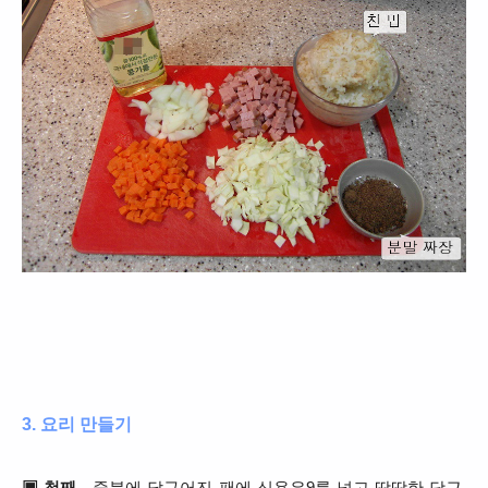
3. 요리 만들기
▣ 첫째
- 중불에 달구어진 팬에 식용유9를 넣고 딱딱한 당근,