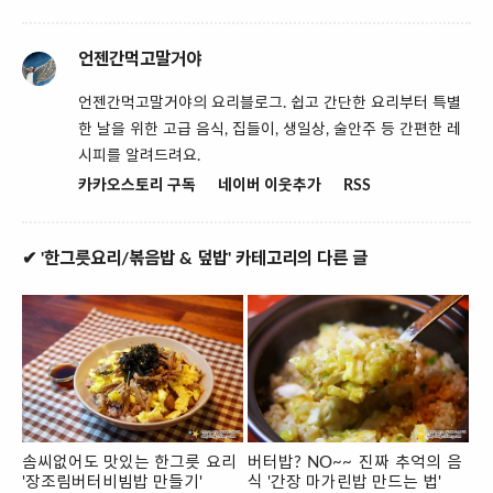
언젠간먹고말거야
언젠간먹고말거야의 요리블로그. 쉽고 간단한 요리부터 특별
한 날을 위한 고급 음식, 집들이, 생일상, 술안주 등 간편한 레
시피를 알려드려요.
카카오스토리 구독
네이버 이웃추가
RSS
✔ '한그릇요리/볶음밥 & 덮밥' 카테고리의 다른 글
솜씨없어도 맛있는 한그릇 요리
버터밥? NO~~ 진짜 추억의 음
'장조림버터비빔밥 만들기'
식 '간장 마가린밥 만드는 법'