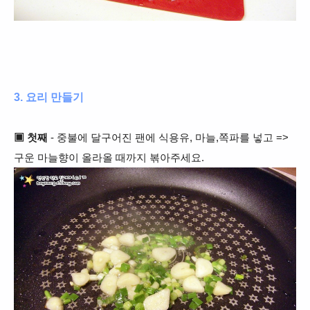
3. 요리 만들기
▣ 첫째
- 중불에 달구어진 팬에 식용유, 마늘,쪽파를 넣고 =>
구운 마늘향이 올라올 때까지 볶아주세요.