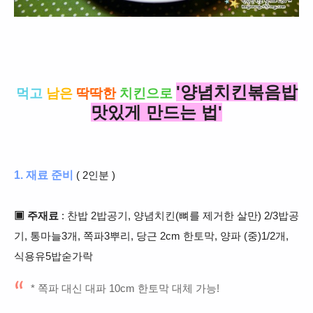
'양념치킨볶음밥
먹고
남은
딱딱한
치킨으로
맛있게 만드는 법'
1. 재료 준비
( 2인분 )
▣ 주재료
: 찬밥 2밥공기, 양념치킨(뼈를 제거한 살만) 2/3밥공
기, 통마늘3개, 쪽파3뿌리, 당근 2cm 한토막, 양파 (중)1/2개,
식용유5밥숟가락
* 쪽파 대신 대파 10cm 한토막 대체 가능!