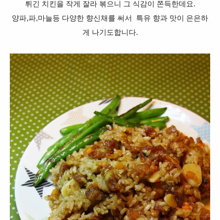
튀긴 치킨을 작게 잘라 볶으니 그 식감이 쫀득한데요.
양파,파,마늘등 다양한 향신채를 써서 특유 향과 맛이 은은하
게 나기도합니다.