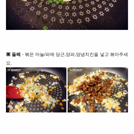
▣ 둘째
- 볶은 마늘/파에 당근,양파,양념치킨을 넣고 볶아주세
요.