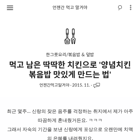
언젠간 먹고 말거야
한그릇요리/볶음밥 & 덮밥
먹고 남은 딱딱한 치킨으로 '양념치킨
볶음밥 맛있게 만드는 법'
언젠간먹고말거야
·
2015. 11.
·
최근 몇주... 신랑의 잦은 음주를 걱정하는 취지에서 제가 아주
따끔하게 혼내줬거든요. ㅋㅋㅋ
그래서 자숙의 기간을 보낸 신랑에게 포상으로 오랜만에 치맥
의 은혜를 내려줬지요.