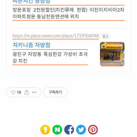
비촌치킨 용남점
방문포장 2천원할인(치킨류에 한함) 미진이지비아2차
아파트정문 동남전원맨션에 위치
https://m.place.naver.com/place/1729506048
광고
치키니즘 자양점
광진구 자양동 뚝섬한강 가성비 초극
강 치킨
18
구독하기