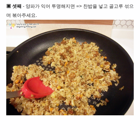
▣ 셋째
- 양파가 익어 투명해지면 => 찬밥을 넣고 골고루 섞으
며 볶아주세요.