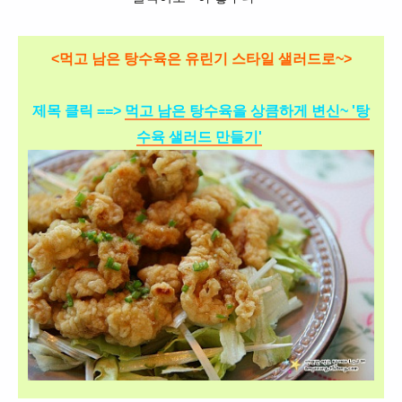
<먹고 남은 탕수육은 유린기 스타일 샐러드로~>
제목 클릭 ==>
먹고 남은 탕수육을 상큼하게 변신~ '탕
수육 샐러드 만들기'