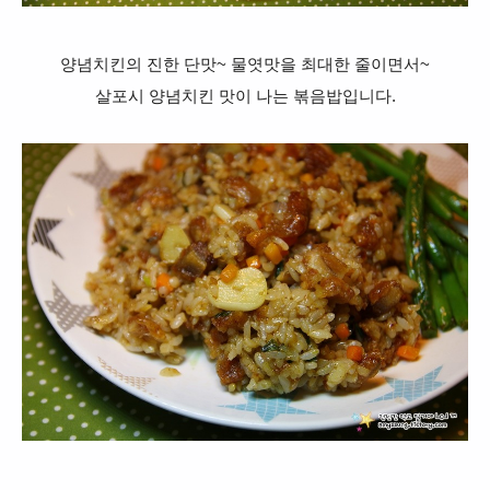
양념치킨의 진한 단맛~ 물엿맛을 최대한 줄이면서~
살포시 양념치킨 맛이 나는 볶음밥입니다.