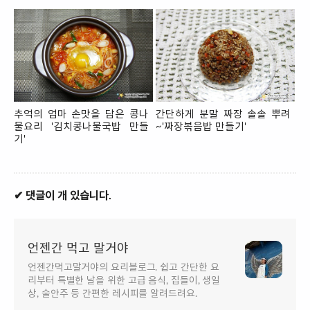
추억의 엄마 손맛을 담은 콩나
간단하게 분말 짜장 솔솔 뿌려
물요리 '김치콩나물국밥 만들
~'짜장볶음밥 만들기'
기'
✔ 댓글이 개 있습니다.
언젠간 먹고 말거야
언젠간먹고말거야의 요리블로그. 쉽고 간단한 요
리부터 특별한 날을 위한 고급 음식, 집들이, 생일
상, 술안주 등 간편한 레시피를 알려드려요.