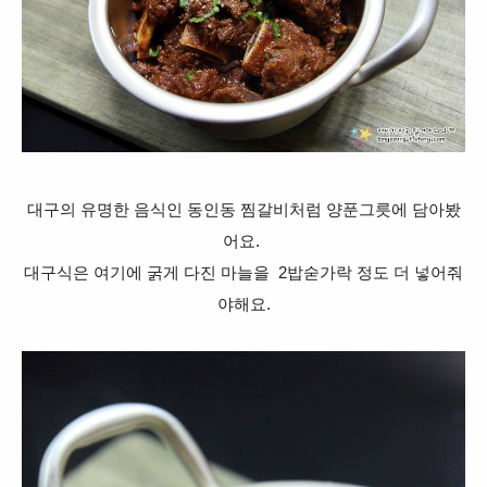
대구의 유명한 음식인 동인동 찜갈비처럼 양푼그릇에 담아봤
어요.
대구식은 여기에 굵게 다진 마늘을 2밥숟가락 정도 더 넣어줘
야해요.