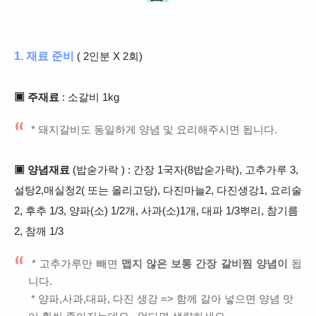
1. 재료 준비
( 2인분 X 2회)
▣ 주재료
: 소갈비 1kg
* 돼지갈비도 동일하게 양념 및 요리해주시면 됩니다.
▣ 양념재료
(밥숟가락 ) : 간장 1국자(8밥숟가락), 고추가루 3,
설탕2,매실청2( 또는 올리고당)
, 다진마늘2, 다진생강1, 요리술
2, 후추 1/3, 양파(소) 1/2개, 사과(소)1개, 대파 1/3뿌리
,
참기름
2, 참깨
1/3
* 고추가루만 빼면
맵지 않은 보통 간장 갈비찜 양념이
됩
니다.
* 양파,사과,대파, 다진 생강 => 함께 갈아 넣으면 양념 맛