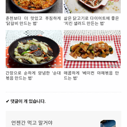
춘천보다 더 맛있고 푸짐하게
삶은 닭고기로 다이어트에 좋은
'닭갈비 만드는 법'
'치킨 샐러드 만든는 법'
간장으로 순하게 양념한 '순대
매콤하게 '베이컨 야채볶음 만
볶음 만드는 법'
드는 법'
✔ 댓글이 개 있습니다.
언젠간 먹고 말거야