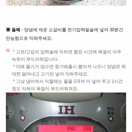
▣
둘째
- 양념에 재운 소갈비
를 전기압력밭솥
에 넣어 30분간
만능찜으로 익혀주세요.
* 고온/고압의 압력솥에 익히면 짧은 시간에 육질이 아주
녹듯이 부드러워집니다.
* 이때 물기가 많으면 증기배출시
뿜어져 나오니 양념은 최
대한 덜어내고 고기만 넣어 익혀주세요.
* 그냥 냄비에서 익힐때는 물을 2국자 더 넣어 주고
1시간
정도 익혀야 육질이 부드러워져요.