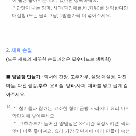
이 훨씬 좋아지는데요.
없다면 생략
하세요.
* 단맛이 나는 양파, 사과(파인애플,배,키위)를 생략한다면
매실청 (또는 올리고당) 1밥숟가락 더 넣어주세요.
2. 재료 손질
(모든 재료의 깨끗한 손질과정은 필수이므로 생략함)
▣ 양념장 만들기
: 믹서에 간장, 고추가루, 설탕,매실청, 다진
마늘, 다진 생강,후추, 요리술, 양파,사과, 대파를
넣고 곱게 갈
아주세요.
*
참기름과 참깨는
고소한 향이 금방 사라지니 요리 마지
막단계에 넣어주세요.
* 고추가루가 들어간 양념장은 3-4시간 숙성시키면 색과
맛
이 더욱 좋아져요. 요리 가장 첫단계에 미리 만들어 숙성