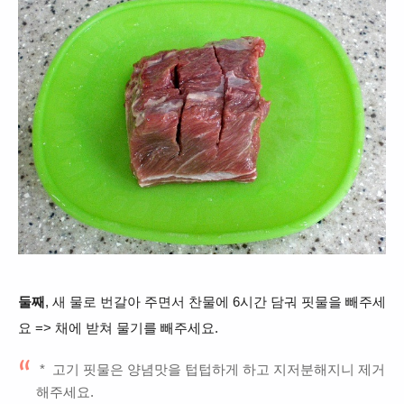
둘째
, 새 물로 번갈아 주면서 찬물에 6
시간 담궈 핏물을 빼주세
요 => 채에 받쳐 물기를 빼주세요.
*
고기 핏물은 양념맛을 텁텁하게 하고 지저분해지니 제거
해주세요.