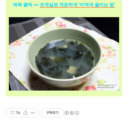
제목 클릭 =>
조개살로 개운하게 '미역국 끓이는 법'
76
구독하기