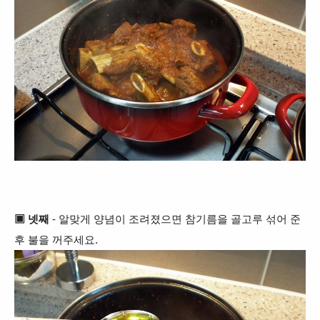
▣
넷째
- 알맞게 양념이
조려졌으면 참기름을 골고루 섞어 준
후 불을 꺼주세요.