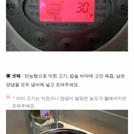
▣
셋째
- 만능찜으로 익힌 고기, 밥솥 바닥에 고인 육즙, 남은
양념을 모두 냄비에 넣고 조려주세요.
* 이미 고기는 익었으니 양념이
알맞은 농도가
될때까지만
조려주세요.