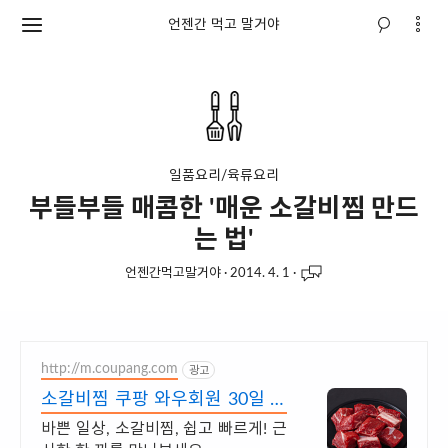
언젠간 먹고 말거야
일품요리/육류요리
부들부들 매콤한 '매운 소갈비찜 만드
는 법'
언젠간먹고말거야
·
2014. 4. 1
·
http://m.coupang.com
광고
소갈비찜 쿠팡 와우회원 30일 무
료반품
바쁜 일상, 소갈비찜, 쉽고 빠르게! 근