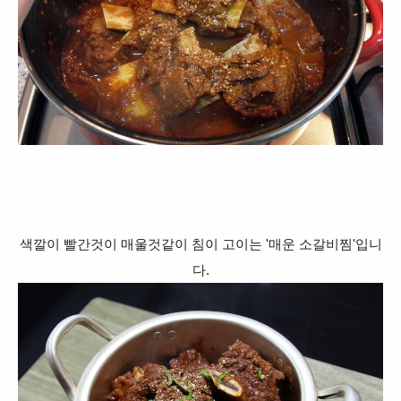
색깔이 빨간것이 매울것같이 침이 고이는 '매운 소갈비찜'입니
다.