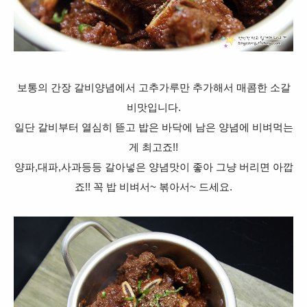
보통의 간장 갈비양념에서 고추가루만 추가해서 매콤한 소갈
비맛입니다.
일단 갈비부터 열심히 뜯고 밥은 바닥에 남은 양념에 비벼먹는
게 최고죠!!
양파,대파,사과등등 갈아넣은 양념맛이 좋아 그냥 버리면 아깝
죠!! 꼭 밥 비벼서~ 볶아서~ 드세요.