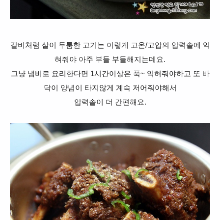
갈비처럼 살이 두툼한 고기는 이렇게 고온/고압의 압력솥에 익
혀줘야 아주 부들 부들해지는데요.
그냥 냄비로 요리한다면
1시간이상은 푹~ 익혀줘야하고 또 바
닥이 양념이 타지않게 계속 저어줘야해서
압력솥이 더 간편해요.