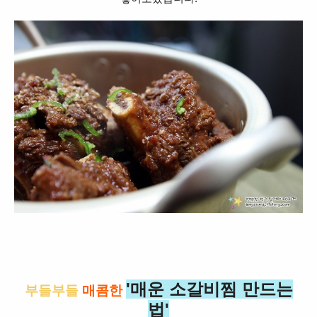
'매운 소갈비찜 만드는
부들부들
매콤한
법'