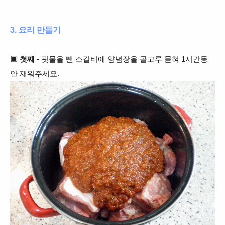
3. 요리 만들기
▣ 첫째
- 핏물을 뺀 소갈비에
양념장을 골고루 묻혀 1시간동
안 재워주세요.