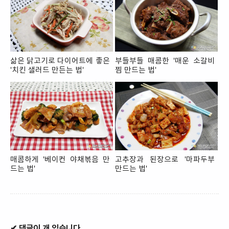
삶은 닭고기로 다이어트에 좋은
부들부들 매콤한 '매운 소갈비
'치킨 샐러드 만든는 법'
찜 만드는 법'
매콤하게 '베이컨 야채볶음 만
고추장과 된장으로 '마파두부
드는 법'
만드는 법'
✔ 댓글이 개 있습니다.