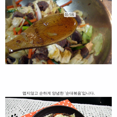
맵지않고 순하게 양념한 '순대볶음'입니다.