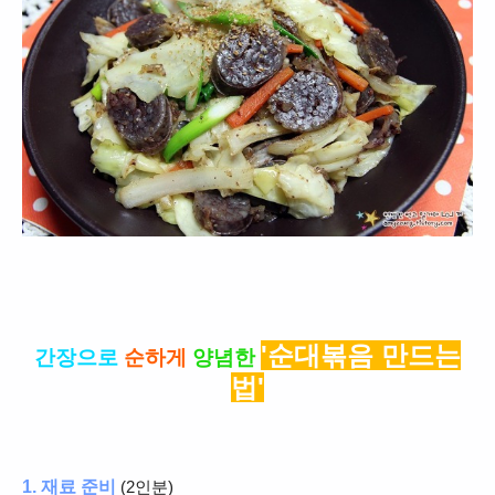
'순대볶음 만드는
간장으로
순하게
양념한
법'
1. 재료 준비
(2인분)