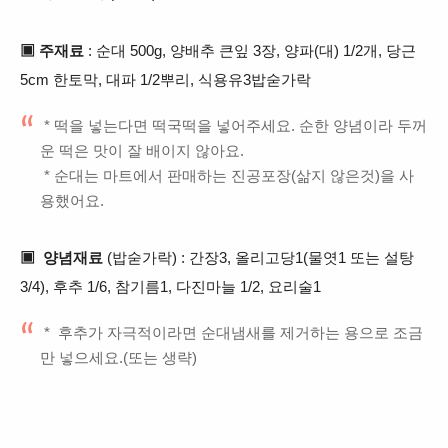
▣
주재료
: 순대 500g, 양배추 큰잎 3장, 양파(대) 1/2개, 당근
5cm 한토막, 대파 1/2뿌리,
식용유3밥숟가락
* 떡을 넣는다면
떡국떡을 넣어주세요. 순한 양념이라 두꺼
운 떡은 맛이
잘 배이지 않아요.
* 순대는 마트에서 판매하는 진공포장(
삶지 않은것)
을 사
용했어요.
▣ 양념재료
(밥숟가락) : 간장3, 올리고당1(
물엿1 또는
설탕
3/4), 후추 1/6, 참기름1, 다진마늘 1/2, 요리술1
* 후추가 자극적이라면 순대냄새를 제거하는 용으로 조금
만 넣으세요.(또는 생략)