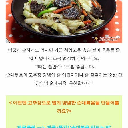
이렇게 순하게도 먹지만 가끔 청양고추 송송 썰어
후추를 좀
많이 넣어서 조금 맵상하게 먹는데요.
그때는 술안주로도 참 좋답니다.
순대볶음의 고추장 양념이 좀 어렵다거나 좀 질릴때는 순한 간
장양념 순대볶음 추천합니다!!
< 이번엔 고추장으로 맵게 양념한 순대볶음을 만들어볼
까요?>
제목클릭 ==>
매콤~쫄깃! '순대볶음 만드는 법'