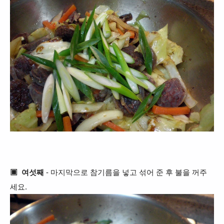
▣
여섯째
-
마지막으로 참기름을 넣고 섞어 준 후 불을 꺼주
세요.