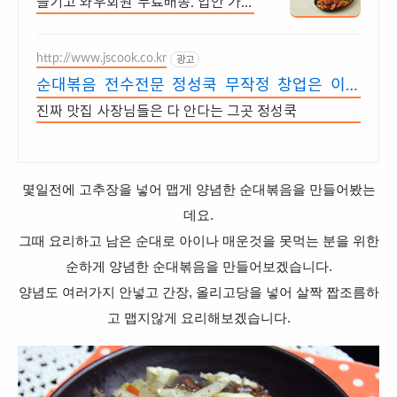
즐기고 와우회원 무료배송. 입안 가득
풍성한 식감! 미식가도 반한 맛을 지
금 경험해보세요.
http://www.jscook.co.kr
광고
순대볶음 전수전문 정성쿡 무작정 창업은 이제
그만
진짜 맛집 사장님들은 다 안다는 그곳 정성쿡
몇일전에 고추장을 넣어 맵게 양념한 순대볶음을 만들어봤는
데요.
그때 요리하고 남은 순대로 아이나 매운것을 못먹는 분을 위한
순하게 양념한 순대볶음을 만들어보겠습니다.
양념도 여러가지 안넣고
간장,
올리고당을 넣어 살짝
짭조름하
고 맵지않게 요리해보겠습니다.