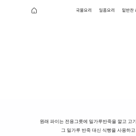
국물요리
일품요리
밑반찬 
원래 파이는 전용그릇에 밀가루반죽을 깔고 고기
그 밀가루 반죽 대신 식빵을 사용하고