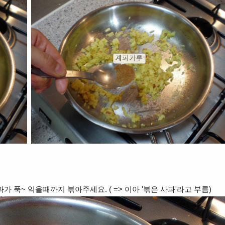
가 푹~ 익을때까지 볶아주세요. ( => 이아 '볶은 사과'라고 부름)