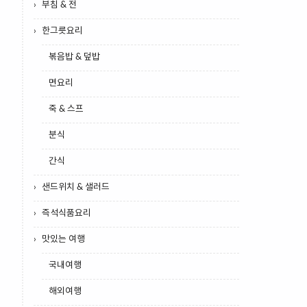
부침 & 전
한그릇요리
볶음밥 & 덮밥
면요리
죽 & 스프
분식
간식
샌드위치 & 샐러드
즉석식품요리
맛있는 여행
국내여행
해외여행