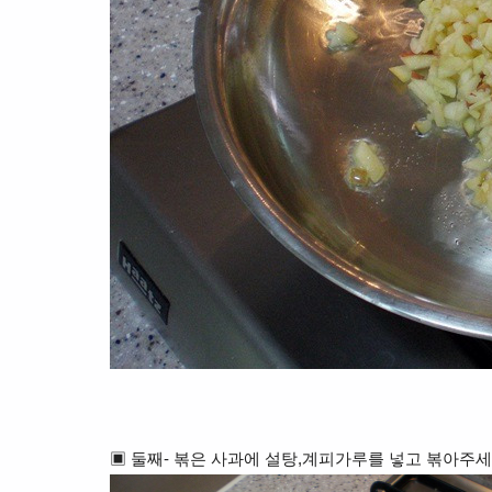
▣
둘째-
볶은 사과에 설탕,계피가루를 넣고
볶
아주세