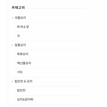
카테고리
국물요리
찌개 & 탕
국
일품요리
육류요리
해산물요리
기타
밑반찬 & 김치
밑반찬
김치&장아찌