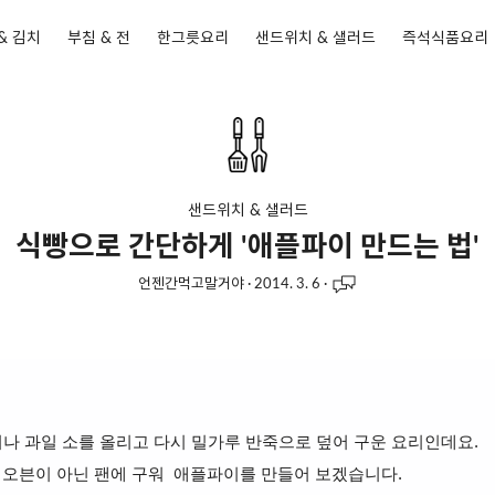
& 김치
부침 & 전
한그릇요리
샌드위치 & 샐러드
즉석식품요리
샌드위치 & 샐러드
식빵으로 간단하게 '애플파이 만드는 법'
언젠간먹고말거야
·
2014. 3. 6
·
나 과일 소를 올리고 다시 밀가루 반죽으로 덮어 구운 요리인데요.
 오븐이 아닌 팬에 구워 애플파이를 만들어 보겠습니다.