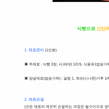
식빵으로
간단
1. 재료준비
(1인분)
▣ 주재료 : 식빵 3장, 사과(대) 1/2개, 식용유1밥숟가
▣ 양념재료(밥숟가락) : 설탕 1, 계피(시나몬)가루 1/
2. 재료손질
(모든 재료의 깨끗히 손질하는 과정은 필수이므로 생