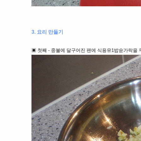
3. 요리 만들기
▣ 첫째 - 중불에 달구어진 팬에 식용유1밥숟가락을 