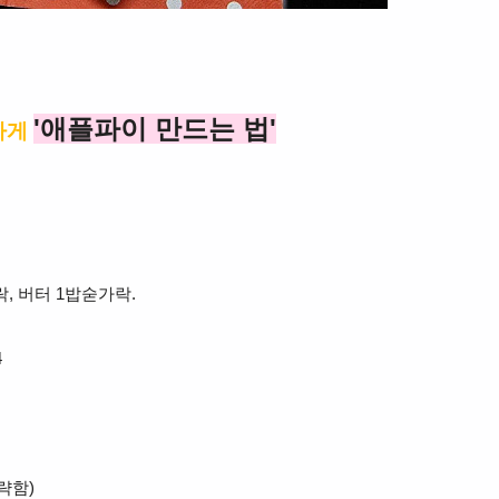
'애플파이 만드는 법'
하게
락, 버터 1밥숟가락.
4
략함)