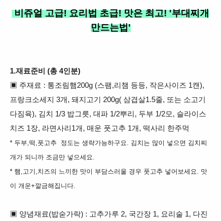
비쥬얼 고급! 요리법 초급! 맛은 최고! '부대찌개
만드는법'
1.재료준비 (총 4인분)
▣
주재료 : 통조림햄
200g (스팸,리챔
등등, 작은사이즈 1캔),
프랑크소세지 3개, 돼지고기 2
00g( 삼겹살1.5줄, 또는
소고기
다짐육), 김치 1/3 밥그릇, 대파 1/2뿌리, 두부 1/2모, 슬라이스
치즈 1장, 라면사리1개, 매운
풋고추 1개,
떡사리 한주먹
* 두부,떡,풋고추
정도는 생략가능하구요. 김치는 많이 넣으면 김치찌
개가 되니까 조금만 넣으세요.
* 햄,고기,치즈의 느끼한 맛이 부담스러울 경우 풋고추 넣어보세요. 맛
이 개운+깔금해집니다.
▣
양념재료(밥숟가락) : 고추가루 2, 국간장 1, 요리술 1, 다진