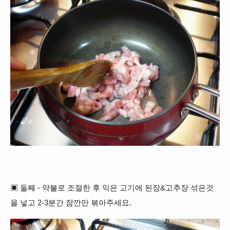
▣ 둘째 - 약불로 조절한 후 익은 고기에 된장&고추장 섞은것
을 넣고 2-3분간 잠깐만 볶아주세요.