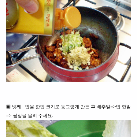
▣ 넷째 - 밥을 한입 크기로 동그랗게 만든 후 배추잎=>밥 한알
=> 쌈장을 올려 주세요.