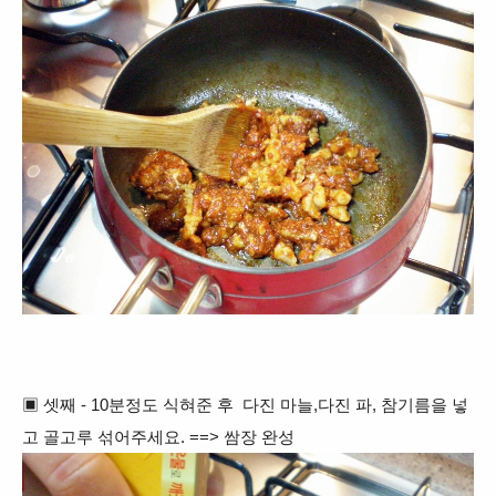
▣ 셋째 - 10분정도 식혀준 후 다진 마늘,다진 파, 참기름을 넣
고 골고루 섞어주세요. ==> 쌈장 완성