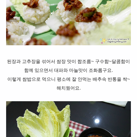
된장과 고추장을 섞어서 쌈장 맛이 짭조름~ 구수함~달콤함이
함께 있으면서 대파와 마늘맛이 조화롭구요.
이렇게 쌈밥으로 먹으니 평소에 잘 안먹는 배추속 반통을 싹~
해치웠어요.