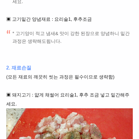
세요.
▣ 고기밑간 양념재료 : 요리술1, 후추조금
* 고기양이 적고 냄새& 맛이 강한 된장으로 양념하니 밑간
과정은 생략해도됩니다.
2. 재료손질
(모든 재료의 깨끗히 씻는 과정은 필수이므로 생략함)
▣ 돼지고기 : 얇게 채썰어 요리술1, 후추 조금 넣고 밑간해주
세요.