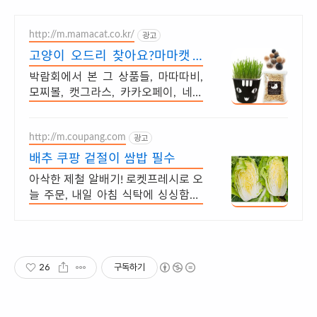
http://m.mamacat.co.kr/
광고
고양이 오드리 찾아요?마마캣 4
시 이전 당일 발송
박람회에서 본 그 상품들, 마따따비,
모찌볼, 캣그라스, 카카오페이, 네이
버페이
http://m.coupang.com
광고
배추 쿠팡 겉절이 쌈밥 필수
아삭한 제철 알배기! 로켓프레시로 오
늘 주문, 내일 아침 식탁에 싱싱함을!
김치 걱정 끝! 아삭한 배추로 겉절이
뚝딱! 최대 5% 캐시적립 혜택까지.
26
구독하기