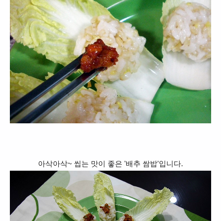
아삭아삭~ 씹는 맛이 좋은 '배추 쌈밥'입니다.