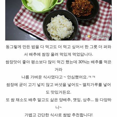
동그랗게 만든 밥을 다 먹고도 더 먹고 싶어서
한 그릇 더 퍼와
서 배추에 쌈장 올려 먹있게 먹었답니다.
쌈장맛이 좋아 평소보다 많이 먹긴 했는데 30%는 배추를 먹은
거라
나름 가벼운 식사였다고 ~ 안심했어요.ㅋㅋ
쌈장에 굳이 고기 넣지 않고 버섯을 넣어도~ 멸치가루를 넣어
도 맛있거든요.
또 쌈 채소도 배추 말고도 삶은 양배추, 깻잎, 상추... 등 다양하
니~
가볍고 간단한 식사로 쌈밥 추천합니다!