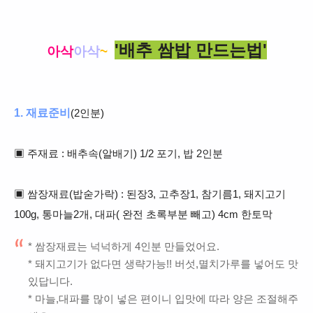
'
배추
쌈밥
만드는법'
아삭
아삭
~
1. 재료준비
(2인분)
▣ 주재료 : 배추속(알배기) 1/2 포기, 밥 2인분
▣ 쌈장재료(밥숟가락) : 된장3, 고추장1, 참기름1, 돼지고기
100g, 통마늘2개, 대파( 완전 초록부분 빼고) 4cm 한토막
* 쌈장재료는 넉넉하게 4인분 만들었어요.
* 돼지고기가 없다면 생략가능!! 버섯,멸치가루를 넣어도 맛
있답니다.
* 마늘,대파를 많이 넣은 편이니 입맛에 따라 양은 조절해주