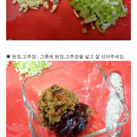
▣ 된장,고추장 : 그릇에 된장,고추장을 넣고 잘 섞어주세요.