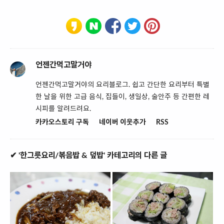
언젠간먹고말거야
언젠간먹고말거야의 요리블로그. 쉽고 간단한 요리부터 특별
한 날을 위한 고급 음식, 집들이, 생일상, 술안주 등 간편한 레
시피를 알려드려요.
카카오스토리 구독
네이버 이웃추가
RSS
✔ '한그릇요리/볶음밥 & 덮밥' 카테고리의 다른 글