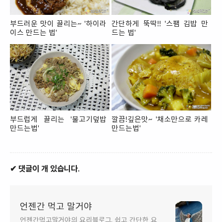
부드러운 맛이 끌리는~ '하이라
간단하게 뚝딱!! '스팸 김밥 만
이스 만드는 법'
드는 법'
부드럽게 끌리는 '불고기덮밥
깔끔!깊은맛~ '채소만으로 카레
만드는법'
만드는법'
✔ 댓글이 개 있습니다.
언젠간 먹고 말거야
언젠간먹고말거야의 요리블로그. 쉽고 간단한 요