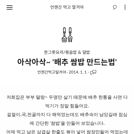
언젠간 먹고 말거야
한그릇요리/볶음밥 & 덮밥
아삭아삭~ '배추 쌈밥 만드는법'
언젠간먹고말거야
·
2014. 1. 1
·
저희집은 부부 딸랑~ 두명만 살기 때문에 배추 한통을 사면 다
먹기가 정말 힘들어요.
겉절이,국,전골까지 다 해먹었는데도 배추속이 남았길래 점심
에 간단한 '쌈밥'을 만들어 보았습니다.
어제 먹고 남은 삼겹살 한줄도 볶아 넣어 쌈장만들어 먹었는데