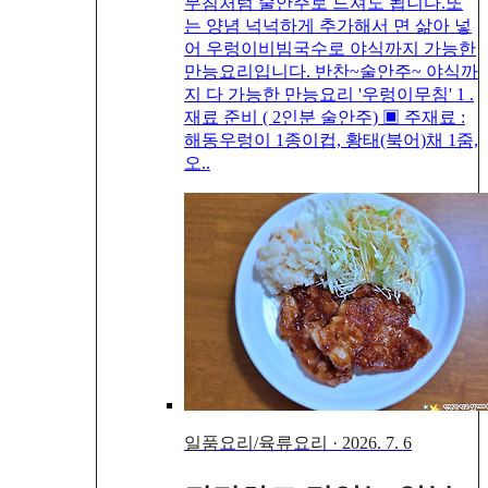
무침처럼 술안주로 드셔도 됩니다.또
는 양념 넉넉하게 추가해서 면 삶아 넣
어 우렁이비빔국수로 야식까지 가능한
만능요리입니다. 반찬~술안주~ 야식까
지 다 가능한 만능요리 '우렁이무침' 1 .
재료 준비 ( 2인분 술안주) ▣ 주재료 :
해동우렁이 1종이컵, 황태(북어)채 1줌,
오..
일품요리/육류요리
·
2026. 7. 6