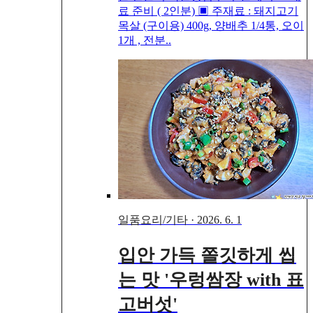
료 준비 ( 2인분) ▣ 주재료 : 돼지고기
목살 (구이용) 400g, 양배추 1/4통, 오이
1개 , 전분..
일품요리/기타
·
2026. 6. 1
입안 가득 쫄깃하게 씹
는 맛 '우렁쌈장 with 표
고버섯'