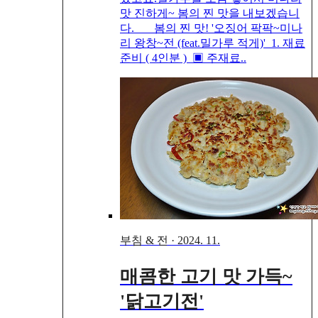
맛 진하게~ 봄의 찐 맛을 내보겠습니
다. 봄의 찐 맛! '오징어 팍팍~미나
리 왕창~전 (feat.밀가루 적게)' 1. 재료
준비 ( 4인분 ) ▣ 주재료..
부침 & 전
·
2024. 11.
매콤한 고기 맛 가득~
'닭고기전'