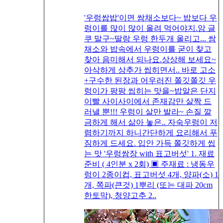
'우렁쌉밥'이면 쌈채소보다~ 밥보다 우
렁이를 많이 많이 올려 먹어야지.암 글
쿠 말구~딸랑 우렁 한두개 올리고... 쌈
채소와 밥속에서 우렁이를 굳이 찾고
찾아 음미해서 되나요.상상해 보세요~
아삭하게 상추가 씹히면서.. 바로 고소
+구수한 된장과 어우러진 쫄깃쫄깃 우
렁이가 팡팡 씹히는 맛을~밥알은 단지
이빨 사이사이에서 존재감만 살짝 드
러낼 뿐!!! 우렁이 살만 발라~ 손질 깔
금하게 해서 삶아 놓은.. 자숙우렁이 저
렴하기까지 하니간단하게 요리해서 푸
짐하게 드세요. 입안 가득 쫄깃하게 씹
는 맛 '우렁쌈장 with 표고버섯' 1. 재료
준비 ( 4인분 x 2회) ▣ 주재료 : 냉동우
렁이 2종이컵, 표고버섯 4개, 양파(소) 1
개, 쪽파(큰것) 1뿌리 (또는 대파 20cm
한토막), 청양고추 2..