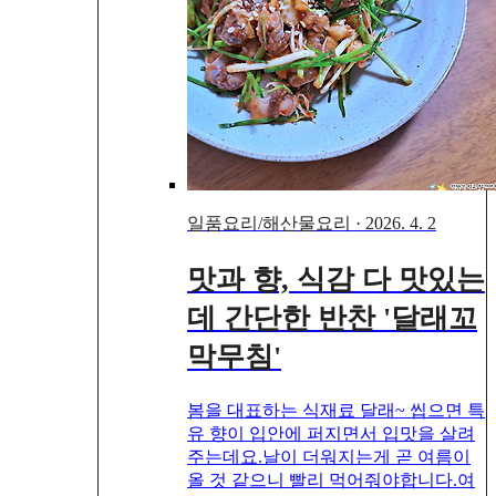
일품요리/해산물요리
·
2026. 4. 2
맛과 향, 식감 다 맛있는
데 간단한 반찬 '달래꼬
막무침'
봄을 대표하는 식재료 달래~ 씹으면 특
유 향이 입안에 퍼지면서 입맛을 살려
주는데요.날이 더워지는게 곧 여름이
올 것 같으니 빨리 먹어줘야합니다.여