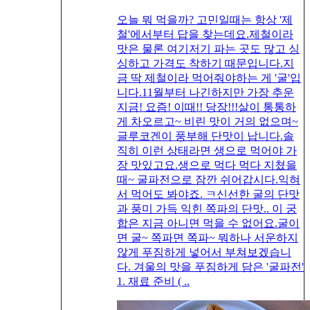
오늘 뭐 먹을까? 고민일때는 항상 '제
철'에서부터 답을 찾는데요.제철이라
맛은 물론 여기저기 파는 곳도 많고 싱
싱하고 가격도 착하기 때문입니다.지
금 딱 제철이라 먹어줘야하는 게 '굴'입
니다.11월부터 나긴하지만 가장 추운
지금! 요즘! 이때!! 당장!!!살이 통통하
게 차오르고~ 비린 맛이 거의 없으며~
글루코겐이 풍부해 단맛이 납니다.솔
직히 이런 상태라면 생으로 먹어야 가
장 맛있고요.생으로 먹다 먹다 지쳤을
때~ 굴파전으로 잠깐 쉬어갑시다.익혀
서 먹어도 봐야죠. ㅋ신선한 굴의 단맛
과 풍미 가득 익힌 쪽파의 단맛.. 이 궁
합은 지금 아니면 먹을 수 없어요.굴이
면 굴~ 쪽파면 쪽파~ 뭐하나 서운하지
않게 푸짐하게 넣어서 부쳐보겠습니
다. 겨울의 맛을 푸짐하게 담은 '굴파전'
1. 재료 준비 ( ..