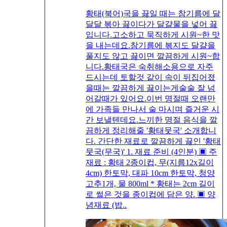
황태(북어)국을 끓일 때는 참기름에 달
달달 볶아 끓이다가 달걀물을 넣어 끓
입니다.고소하고 묵직하게 시원~한 맛
을 내는데요.참기름에 볶지도 달걀을
풀지도 않고 끓이면 깔끔하게 시원~합
니다.황태국은 숙취해소용으로 자주
드시는데 토할것 같이 속이 뒤집어졌
을때는 깔끔하게 끓이는게술술 잘 넘
어갈때가 있어요.이번 명절때 오랜만
에 가족들 만나서 술 마시며 즐거운 시
간 보낼텐데요.느끼한 명절 음식을 깔
끔하게 정리해줄 '황태뭇국' 소개합니
다. 간단한 재료로 깔끔하게 끓인 '황태
뭇국(무국)' 1. 재료 준비 (4인분) ▣ 주
재료 : 황태 2종이컵, 무(지름12x길이
4cm) 한토막, 대파 10cm 한토막, 청양
고추1개, 물 800ml * 황태는 2cm 길이
로 썰은 것을 종이컵에 담은 양. ▣ 양
념재료 (밥..