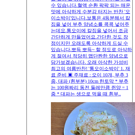
수 있습니다.혈액 순환 팍팍 되는 매운
맛에 아삭하게 수분감 터지는 반찬 '오
이소박이'입니다.보통은 4등분해서 칼
집을 넣어 부추 양념소를 콕콕 넣어주
는데요.통오이에 칼집을 넣어서 조금
간단하게 만들었어요.간단한 것도 장
점이지만 오래도록 아삭하게 드실 수
있습니다.뽀득 뽀득~ 할 정도로 아삭하
게 절여서 적당히 맵단짠한 양념으로
담가보겠습니다. 오래 아삭한 가성비
최고의 여름반찬! '통오이소박이' 1. 재
료 준비 ▣ 주재료 : 오이 10개, 부추 3
줌, 대파 (흰부분) 10cm 한토막 * 부추
는 100원짜리 동전 둘레만큼 쥔양 = 1
줌 * 대파는 생으로 먹을 때 흰부..