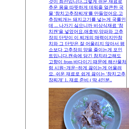
것이 최선입니다.그렇게 쉬운 재료로
추운 몸을 따뜻하게 데워줄 얼큰한 국
물 '참치고추장찌개'를 만들었어요.고
추장찌개는 돼지고기를 넣는게 국룰인
데 ... 나가기 싫으니까 비상식재료 '참
치캔'을 넣었어요.애호박,양파와 고추
장의 단맛이 이 찌개의 매력이지만참
치와 그 단맛은 잘 어울리지 않아서 평
소보다 고추장의 양을 줄이는게 포인
트입니다.캔속에 담긴 참치라고해도
고향이 from 바다이기 때문에 해산물처
럼 시원~개운~하게 끓이는게 어울려
요. 쉬운 재료로 쉽게 끓이는 '참치고추
장찌개' 1. 재료 준비 ( 딱 4인분..