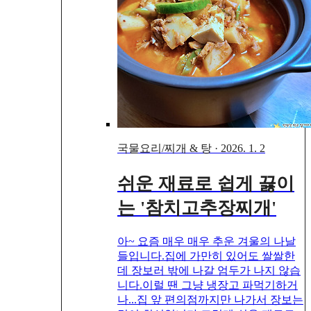
국물요리/찌개 & 탕
·
2026. 1. 2
쉬운 재료로 쉽게 끓이
는 '참치고추장찌개'
아~ 요즘 매우 매우 추운 겨울의 나날
들입니다.집에 가만히 있어도 쌀쌀한
데 장보러 밖에 나갈 엄두가 나지 않습
니다.이럴 땐 그냥 냉장고 파먹기하거
나...집 앞 편의점까지만 나가서 장보는