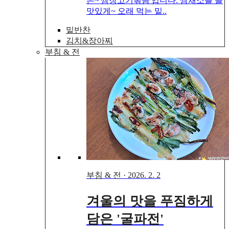
은~'쌈장고기볶음'입니다. 쌈채소를 늘
맛있게~ 오래 먹는 밑..
밑반찬
김치&장아찌
부침 & 전
부침 & 전
·
2026. 2. 2
겨울의 맛을 푸짐하게
담은 '굴파전'