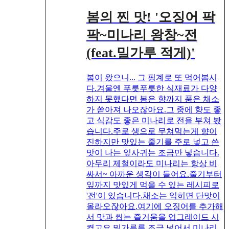
봄의 찐 맛! '오징어 팍
팍~미나리 왕창~전
(feat.밀가루 적게)'
봄이 왔으니... 그 핑계로 또 먹어봅시
다.겨울엔 푸릇푸릇한 식재료가 다양
하지 못했다면 봄은 향까지 품은 채소
가 쏟아져 나오잖아요.그 중에 향도 좋
고 식감도 좋은 미나리로 전을 부쳐 봤
습니다.주로 생으로 무쳐먹는게 향이
진하지만 맛있는 줄기를 주로 넣고 쓴
맛이 나는 잎사귀는 조금만 넣습니다.
아무리 제철이라도 미나리는 항상 비
싸서~ 아까운 생각이 들어요.줄기부터
잎까지 맛있게 먹을 수 있는 레시피로
'전'이 있습니다.채소는 익히면 단맛이
올라오잖아요.여기에 오징어를 추가해
서 맛과 씹는 즐거움을 업그레이드 시
켰고요.밀가루를 조금 넣어서 미나리