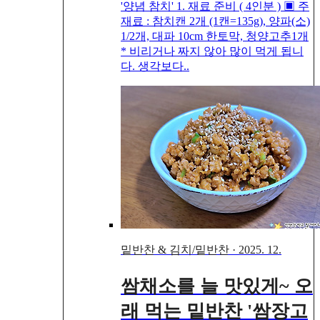
'양념 참치' 1. 재료 준비 ( 4인분 ) ▣ 주
재료 : 참치캔 2개 (1캔=135g), 양파(소)
1/2개, 대파 10cm 한토막, 청양고추1개
* 비리거나 짜지 않아 많이 먹게 됩니
다. 생각보다..
밑반찬 & 김치/밑반찬
·
2025. 12.
쌈채소를 늘 맛있게~ 오
래 먹는 밑반찬 '쌈장고