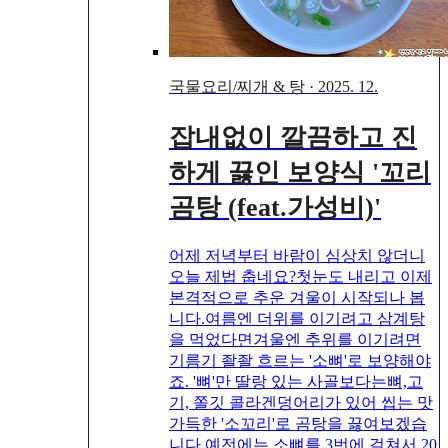
국물요리/찌개 & 탕
·
2025. 12.
잡내없이 깔끔하고 진
하게 끓인 보양식 '꼬리
곰탕 (feat.가성비)'
어제 저녁부터 바람이 심상치 않더니
오늘 제법 춥네요?첫눈도 내리고 이제
본격적으로 추운 겨울이 시작되나 봅
니다.여름엔 더위를 이기려고 삼계탕
을 먹었다면겨울엔 추위를 이기려면
기름기 좔좔 흐르는 '소뼈'로 보양해야
죠. '뼈'만 딸랑 있는 사골보다는뼈,고
기, 쫄깃 콜라겐덩어리가 있어 씹는 맛
가득한 '소꼬리'로 곰탕을 끓여보겠습
니다.예전에는 소뼈를 3번에 걸쳐서 20