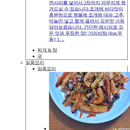
면사리를 넣어서 2차까지 야무지게 챙
겨드실 수 있습니다.조개에 바다맛이
충분하므로 맹물에 조개랑 대파,고추,
마늘만 넣고 짧게 끓여서 깊은맛 가득
담아보겠습니다. 간단한 레시피로 깊
은 맛과 푸짐한 양! '가리비탕 (feat.우
동)' 1. ..
찌개 & 탕
국
일품요리
일품요리