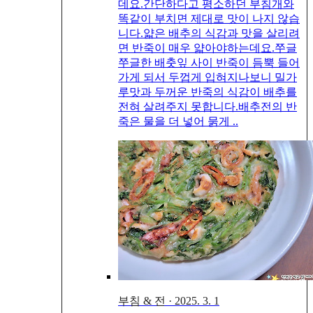
데요.간단하다고 평소하던 부침개와
똑같이 부치면 제대로 맛이 나지 않습
니다.얇은 배추의 식감과 맛을 살리려
면 반죽이 매우 얇아야하는데요.쭈글
쭈글한 배춧잎 사이 반죽이 듬뿍 들어
가게 되서 두껍게 입혀지나보니 밀가
루맛과 두꺼운 반죽의 식감이 배추를
전혀 살려주지 못합니다.배추전의 반
죽은 물을 더 넣어 묽게 ..
부침 & 전
·
2025. 3. 1