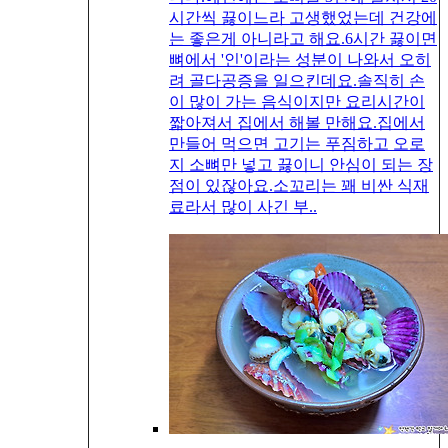
시간씩 끓이느라 고생했었는데 건강에
는 좋은게 아니라고 해요.6시간 끓이면
뼈에서 '인'이라는 성분이 나와서 오히
려 골다공증을 일으킨데요.솔직히 손
이 많이 가는 음식이지만 요리시간이
짧아져서 집에서 해볼 만해요.집에서
만들어 먹으면 고기는 푸짐하고 오로
지 소뼈만 넣고 끓이니 안심이 되는 장
점이 있잖아요.소꼬리는 꽤 비싼 식재
료라서 많이 사긴 부..