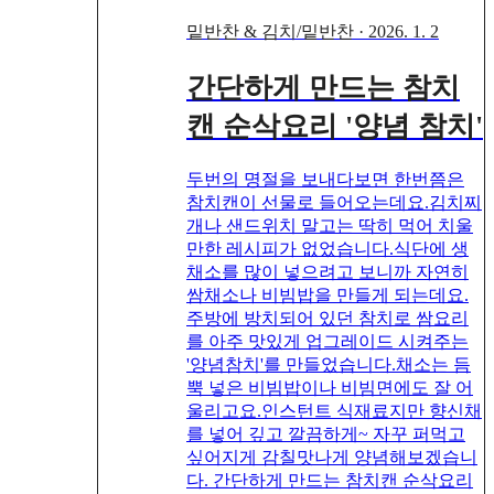
밑반찬 & 김치/밑반찬
·
2026. 1. 2
간단하게 만드는 참치
캔 순삭요리 '양념 참치'
두번의 명절을 보내다보면 한번쯤은
참치캔이 선물로 들어오는데요.김치찌
개나 샌드위치 말고는 딱히 먹어 치울
만한 레시피가 없었습니다.식단에 생
채소를 많이 넣으려고 보니까 자연히
쌈채소나 비빔밥을 만들게 되는데요.
주방에 방치되어 있던 참치로 쌈요리
를 아주 맛있게 업그레이드 시켜주는
'양념참치'를 만들었습니다.채소는 듬
뿍 넣은 비빔밥이나 비빔면에도 잘 어
울리고요.인스턴트 식재료지만 향신채
를 넣어 깊고 깔끔하게~ 자꾸 퍼먹고
싶어지게 감칠맛나게 양념해보겠습니
다. 간단하게 만드는 참치캔 순삭요리