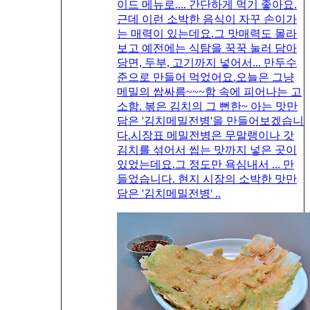
이드 메뉴로.... 간단하게 먹기 좋아요.
근데 이런 소박한 음식이 자꾸 손이가
는 매력이 있는데요.그 맛매력도 몰라
보고 예전에는 식탐을 꾹꾹 눌러 담아
당면, 두부, 고기까지 넣어서... 만두수
준으로 만들어 먹었어요.오늘은 그냥
메밀의 쌉싸름~~~함 속에 피어나는 고
소함. 볶은 김치의 그 뻔한~ 아는 맛만
담은 '김치메밀전병'을 만들어보겠습니
다.시장표 메밀전병은 무말랭이나 갓
김치를 섞어서 씹는 맛까지 넣은 곳이
있었는데요.그 정도만 욕심내서 ... 만
들었습니다. 현지 시장의 소박한 맛만
담은 '김치메밀전병' ..