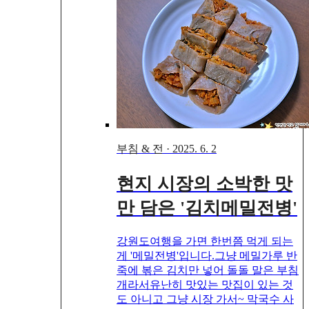
부침 & 전
·
2025. 6. 2
현지 시장의 소박한 맛
만 담은 '김치메밀전병'
강원도여행을 가면 한번쯤 먹게 되는
게 '메밀전병'입니다.그냥 메밀가루 반
죽에 볶은 김치만 넣어 돌돌 말은 부침
개라서유난히 맛있는 맛집이 있는 것
도 아니고 그냥 시장 가서~ 막국수 사