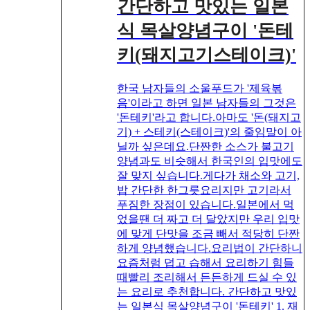
간단하고 맛있는 일본
식 목살양념구이 '돈테
키(돼지고기스테이크)'
한국 남자들의 소울푸드가 '제육볶
음'이라고 하면 일본 남자들의 그것은
'돈테키'라고 합니다.아마도 '돈(돼지고
기) + 스테키(스테이크)'의 줄임말이 아
닐까 싶은데요.단짠한 소스가 불고기
양념과도 비슷해서 한국인의 입맛에도
잘 맞지 싶습니다.게다가 채소와 고기,
밥 간단한 한그릇요리지만 고기라서
푸짐한 장점이 있습니다.일본에서 먹
었을땐 더 짜고 더 달았지만 우리 입맛
에 맞게 단맛을 조금 빼서 적당히 단짠
하게 양념했습니다.요리법이 간단하니
요즘처럼 덥고 습해서 요리하기 힘들
때빨리 조리해서 든든하게 드실 수 있
는 요리로 추천합니다. 간단하고 맛있
는 일본식 목살양념구이 '돈테키' 1. 재