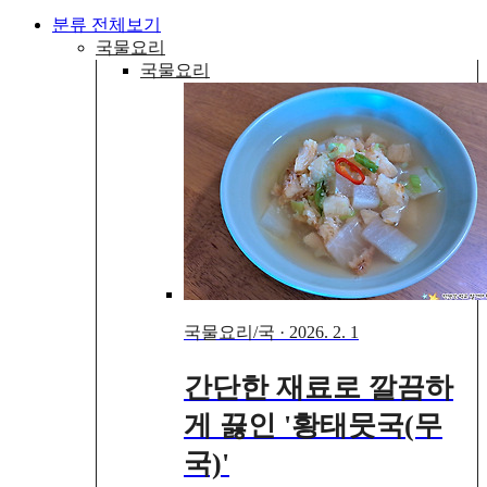
분류 전체보기
국물요리
국물요리
국물요리/국
·
2026. 2. 1
간단한 재료로 깔끔하
게 끓인 '황태뭇국(무
국)'