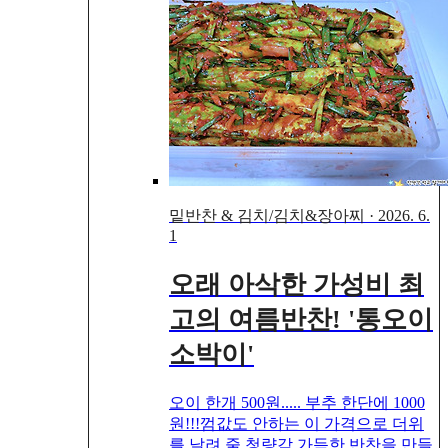
밑반찬 & 김치/김치&장아찌
·
2026. 6.
1
오래 아삭한 가성비 최
고의 여름반찬! '통오이
소박이'
오이 한개 500원..... 부추 한단에 1000
원!!!껌값도 안하는 이 가격으로 더위
를 날려 줄 청량감 가득한 반찬을 만들