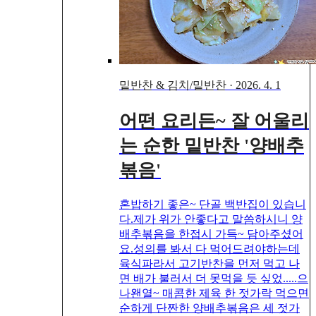
밑반찬 & 김치/밑반찬
·
2026. 4. 1
어떤 요리든~ 잘 어울리
는 순한 밑반찬 '양배추
볶음'
혼밥하기 좋은~ 단골 백반집이 있습니
다.제가 위가 안좋다고 말씀하시니 양
배추볶음을 한접시 가득~ 담아주셨어
요.성의를 봐서 다 먹어드려야하는데
육식파라서 고기반찬을 먼저 먹고 나
면 배가 불러서 더 못먹을 듯 싶었.....으
나왠열~ 매콤한 제육 한 젓가락 먹으면
순하게 단짠한 양배추볶음은 세 젓가