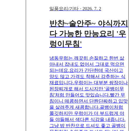
일품요리/기타
·
2026. 7. 2
반찬~술안주~ 야식까지
다 가능한 만능요리 '우
렁이무침'
냉동우렁는 깨끗히 손질하고 한번 삶
아내서 잡내도 없어서 그대로 먹으면
되는데요.요리가 간단한데 국산이고
양도 많고 가격도 착해서 강추하는 식
재료입니다.우렁이는 대부분 쌈장이나
된장찌개로 해서 드시지만 '골뱅이무
침'처럼 만들어도 맛있습니다.빨간 무
침이니 매콤하면서 단짠단짜하고 입맛
을 살려주게 새콤합니다.골뱅이처럼
쫄깃하지만 우렁이가 더 부드럽게 야
들 야들해서 색다른 식감을 내줍니다.
그냥 밥 반찬으로 드셔도 좋고 골뱅이