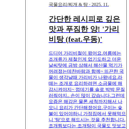
국물요리/찌개 & 탕
·
2025. 11.
간단한 레시피로 깊은
맛과 푸짐한 양! '가리
비탕 (feat.우동)'
드디어 가리비철이 왔어요.여름에는
조개류가 제철인게 없기도하고 더운
날씨탓에 금방 상해서 해산물 먹기가
꺼려졌는데찬바람과 함께~ 뜨끈한 국
물이 생각날때 가리비가 나왔네요.라
떼는 조개로 요리하려면 소금물에 해
감시켜야지~ 껍데기를 솔로 박박 문질
러줘야지.. 손이 많이 갔습니다.그런데
요즘은 해감은 물론 세척까지해서 나
오니 요리가 간단해졌어요.구이는 숯
불이 있어야하니 가정집에서 못해먹으
니 '탕'으로 해드시는 것을 추천합니다.
조개찜보다는 조개탕이 국물도 맛보고