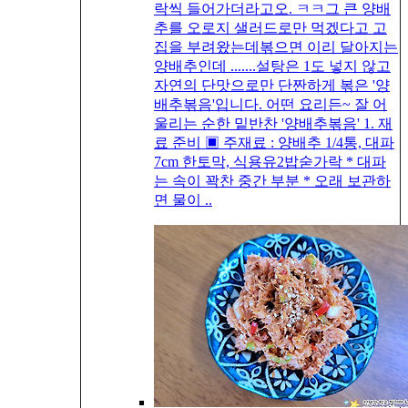
락씩 들어가더라고오. ㅋㅋ그 큰 양배
추를 오로지 샐러드로만 먹겠다고 고
집을 부려왔는데볶으면 이리 달아지는
양배추인데 .......설탕은 1도 넣지 않고
자연의 단맛으로만 단짠하게 볶은 '양
배추볶음'입니다. 어떤 요리든~ 잘 어
울리는 순한 밑반찬 '양배추볶음' 1. 재
료 준비 ▣ 주재료 : 양배추 1/4통, 대파
7cm 한토막, 식용유2밥숟가락 * 대파
는 속이 꽉찬 중간 부분 * 오래 보관하
면 물이 ..