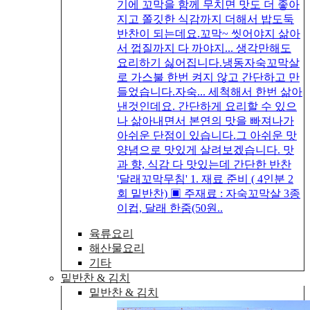
기에 꼬막을 함께 무치면 맛도 더 좋아
지고 쫄깃한 식감까지 더해서 밥도둑
반찬이 되는데요.꼬막~ 씻어야지 삶아
서 껍질까지 다 까야지... 생각만해도
요리하기 싫어집니다.냉동자숙꼬막살
로 가스불 한번 켜지 않고 간단하고 만
들었습니다.자숙... 세척해서 한번 삶아
낸것인데요. 간단하게 요리할 수 있으
나 삶아내면서 본연의 맛을 빠져나가
아쉬운 단점이 있습니다.그 아쉬운 맛
양념으로 맛있게 살려보겠습니다. 맛
과 향, 식감 다 맛있는데 간단한 반찬
'달래꼬막무침' 1. 재료 준비 ( 4인분 2
회 밑반찬) ▣ 주재료 : 자숙꼬막살 3종
이컵, 달래 한줌(50원..
육류요리
해산물요리
기타
밑반찬 & 김치
밑반찬 & 김치