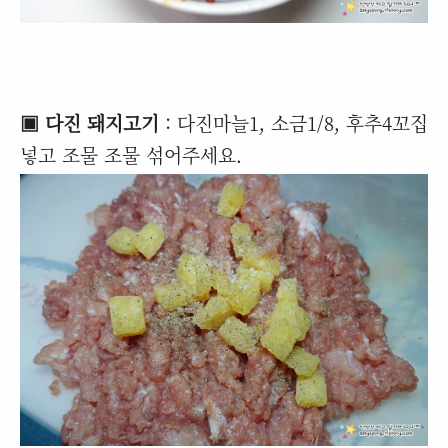
▣ 다진 돼지고기
: 다진마늘1, 소금1/8, 후추4꼬집
넣고 조물 조물 섞어주세요.