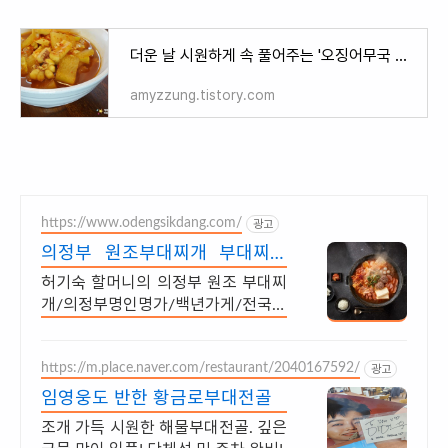
더운 날 시원하게 속 풀어주는 '오징어무국 만들기'
amyzzung.tistory.com
https://www.odengsikdang.com/
광고
의정부 원조부대찌개 부대찌개
의정부 명인명가 제1호
허기숙 할머니의 의정부 원조 부대찌
개/의정부명인명가/백년가게/전국택
배가능 부대찌개 대표 브랜드 오뎅식
당/3대가 이어온 백년가게인증/전국
https://m.place.naver.com/restaurant/2040167592/
택배가능
광고
임영웅도 반한 황금로부대전골
조개 가득 시원한 해물부대전골. 깊은