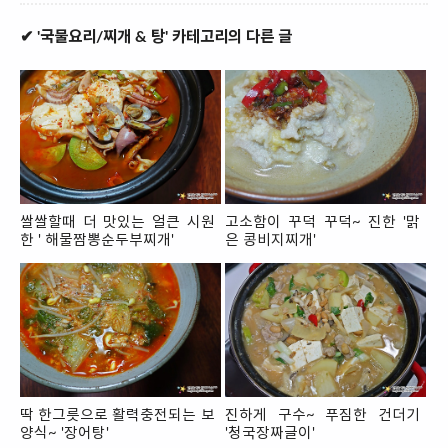
✔ '국물요리/찌개 & 탕' 카테고리의 다른 글
쌀쌀할때 더 맛있는 얼큰 시원
고소함이 꾸덕 꾸덕~ 진한 '맑
한 ' 해물짬뽕순두부찌개'
은 콩비지찌개'
딱 한그릇으로 활력충전되는 보
진하게 구수~ 푸짐한 건더기
양식~ '장어탕'
'청국장짜글이'