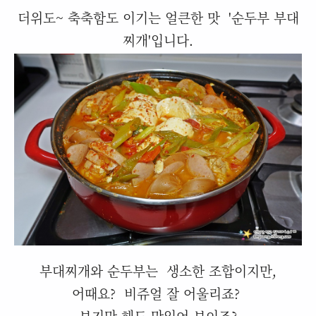
더위도~ 축축함도 이기는 얼큰한 맛 '순두부 부대
찌개'입니다.
부대찌개와 순두부는 생소한 조합이지만,
어때요?
비쥬얼 잘 어울리죠?
보기만 해도 맛있어 보이죠?