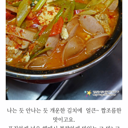
나는 듯 안나는 듯 개운한 김치에 얼큰~ 짭조름한
맛이고요.