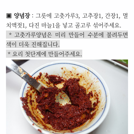
▣ 양념장
: 그릇에 고춧가루3, 고추장1, 간장1, 멸
치액젓1, 다진 마늘1을 넣고 골고루 섞어주세요.
* 고춧가루양념은 미리 만들어 수분에 불려두면
색이 더욱 진해집니다.
* 요리 첫단계에 만들어주세요.