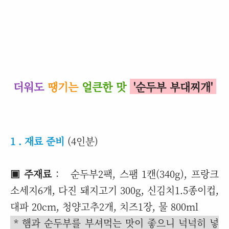
더워도
땡기는
얼큰한 맛
'순두부 부대찌개'
1 . 재료 준비
(4인분)
▣ 주재료
: 순두부2팩, 스팸 1캔(340g), 프랑크
소세지6개, 다진 돼지고기 300g, 신김치1.5종이컵,
대파 20cm, 청양고추2개, 치즈1장, 물 800ml
* 햄과 순두부를 부셔먹는 맛이 좋으니 넉넉히 넣