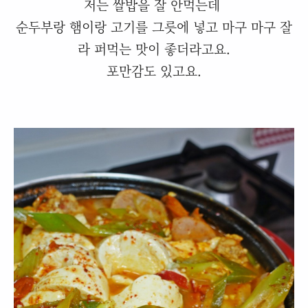
저는 쌀밥을 잘 안먹는데
순두부랑 햄이랑 고기를 그릇에 넣고 마구 마구 잘
라 퍼먹는 맛이 좋더라고요.
포만감도 있고요.