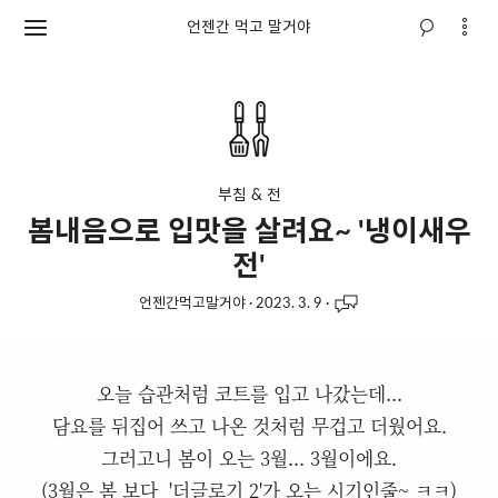
언젠간 먹고 말거야
부침 & 전
봄내음으로 입맛을 살려요~ '냉이새우
전'
언젠간먹고말거야
·
2023. 3. 9
·
오늘 습관처럼 코트를 입고 나갔는데...
담요를 뒤집어 쓰고 나온 것처럼 무겁고 더웠어요.
그러고니 봄이 오는 3월... 3월이에요.
(3월은 봄 보다 '더글로기 2'가 오는 시기인줄~ ㅋㅋ)