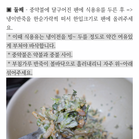
▣ 둘째
- 중약불에 달구어진 팬에 식용유를 두른 후 =>
냉이반죽을 한숟가락씩 떠서 한입크기로 팬에 올려주세
요.
* 이때 식용유는 냉이전을 빙~ 두를 정도로 약간 여유있
게 부쳐야 바삭합니다.
* 중약불은 약불과 중불 사이.
* 부침가루 반죽이 볼바닥으로 흘러내리니 자주 위~아래
섞어주세요.