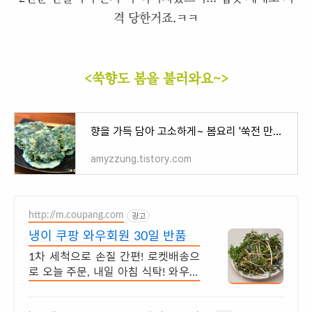
격 당한거죠.ㅋㅋ
<쑥향도 봄을 불러와요~>
향을 가득 담아 고소하게~ 봄요리 '쑥전 만들기'
amyzzung.tistory.com
http://m.coupang.com
광고
냉이 쿠팡 와우회원 30일 반품
1차 세척으로 손질 간편! 로켓배송으
로 오늘 주문, 내일 아침 식탁! 와우회
원 무료배송, 30일 반품! 국내산 냉이
5% 캐시 적립