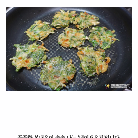
풋풋한 봄내음이 솔솔 나는 '냉이새우전'입니다.