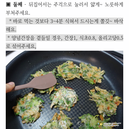
▣ 둘째
- 뒤집어서는 주걱으로 눌러서 얇게~ 노릇하게
부쳐주세요.
* 바로 먹는 것보다 3~4분 식혀서 드시는게 쫄깃~ 바삭
해요.
* 양념간장을 곁들일 경우, 간장1, 식초0.8, 올리고당0.5
로 섞어주세요,