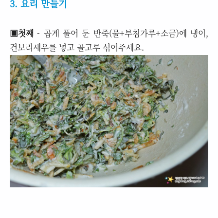
3. 요리 만들기
▣첫째
- 곱게 풀어 둔 반죽(물+부침가루+소금)에 냉이,
건보리새우를 넣고 골고루 섞어주세요.