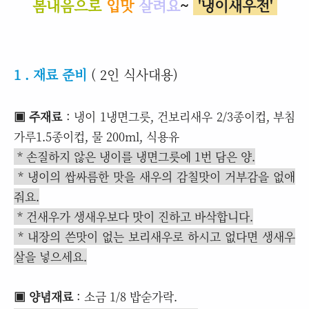
봄내음으로
입맛
살려요
~
'냉이새우전'
1 . 재료 준비
( 2인 식사대용)
▣ 주재료
: 냉이 1냉면그릇, 건보리새우 2/3종이컵, 부침
가루1.5종이컵, 물 200ml, 식용유
* 손질하지 않은 냉이를 냉면그릇에 1번 담은 양.
* 냉이의 쌉싸름한 맛을 새우의 감칠맛이 거부감을 없애
줘요.
* 건새우가 생새우보다 맛이 진하고 바삭합니다.
* 내장의 쓴맛이 없는 보리새우로 하시고 없다면 생새우
살을 넣으세요.
▣ 양념재료
: 소금 1/8 밥숟가락.