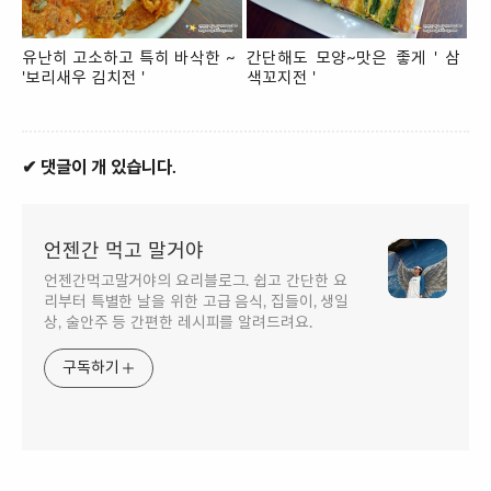
유난히 고소하고 특히 바삭한 ~
간단해도 모양~맛은 좋게 ' 삼
'보리새우 김치전 '
색꼬지전 '
✔ 댓글이 개 있습니다.
언젠간 먹고 말거야
언젠간먹고말거야의 요리블로그. 쉽고 간단한 요
리부터 특별한 날을 위한 고급 음식, 집들이, 생일
상, 술안주 등 간편한 레시피를 알려드려요.
구독하기