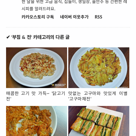
한 날을 위한 고급 음식, 집들이, 생일상, 술안주 등 간편한 레
시피를 알려드려요.
카카오스토리 구독
네이버 이웃추가
RSS
✔ '부침 & 전' 카테고리의 다른 글
매콤한 고기 맛 가득~ '닭고기
맛없는 고구마와 맛있게 이별
전'
'고구마채전'