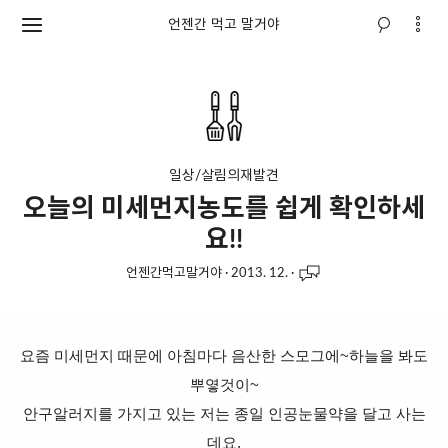
언젠간 먹고 말거야
일상/살림의재발견
오늘의 미세먼지농도를 쉽게 확인하세
요!!
언젠간먹고말거야
·
2013. 12.
·
요즘
미세먼지 때문에
아침마다 음산한
스모그에~
하늘을 봐도
뿌옇것이~
안구알러지를 가지고 있는 저는 종일
인공눈물약을 달고 사는
데요.