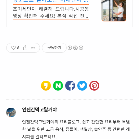
창문으로 들어오는 미세먼지 외
풍 차단 시공 전문 홈앤홈
초미세먼지 해결해 드립니다.시공동
영상 확인해 주세요! 본점 직접 전국
시공 진짜후기
6
구독하기
언젠간먹고말거야
언젠간먹고말거야의 요리블로그. 쉽고 간단한 요리부터 특별
한 날을 위한 고급 음식, 집들이, 생일상, 술안주 등 간편한 레
시피를 알려드려요.