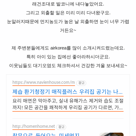
래건조대로 발코니에 내다놓았어요.
그리고 외출할 일은 미리 미리 다녀왔구요.
눈알러지때문에 먼지농도가 높은 날 외출하면 눈이 너무 가렵
거든요~
제 주변분들에게도 airkorea를 많이 소개시켜드렸는데요.
특히 아이 있는 집에선 좋아라하시더군요.
이웃님들도 대기오염도 체크하셔서 건강한 겨울 보내세요~
https://www.navienhouse.com/m
광고
제습 환기청정기 매직플러스 우리집 공기는 나비
엔
요리 매연은 막아주고, 실내 유해가스 제거와 습도 조절
까지! 모든 공간을 쾌적하게 우리집 공기가 다르면, 가족
의 하루도 달라집니다.
http://homenhome.net
광고