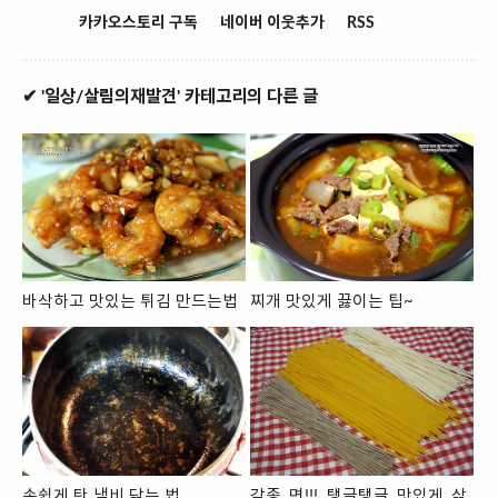
카카오스토리 구독
네이버 이웃추가
RSS
✔ '일상/살림의재발견' 카테고리의 다른 글
바삭하고 맛있는 튀김 만드는법
찌개 맛있게 끓이는 팁~
손쉽게 탄 냄비 닦는 법
각종 면!!! 탱글탱글 맛있게 삶