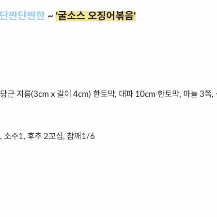
단짠단짠한
~
'굴소스 오징어볶음'
, 당근 지름(3cm x 길이 4cm) 한토막, 대파 10cm 한토막, 마늘 3쪽,
 소주1, 후추 2꼬집, 참깨1/6