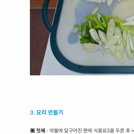
3. 요리 만들기
▣ 첫째
- 약불에 달구어진 팬에 식용유3을 두른 후 =