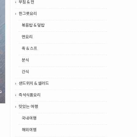
부침 & 전
한그릇요리
볶음밥 & 덮밥
면요리
죽 & 스프
분식
간식
샌드위치 & 샐러드
즉석식품요리
맛있는 여행
국내여행
해외여행