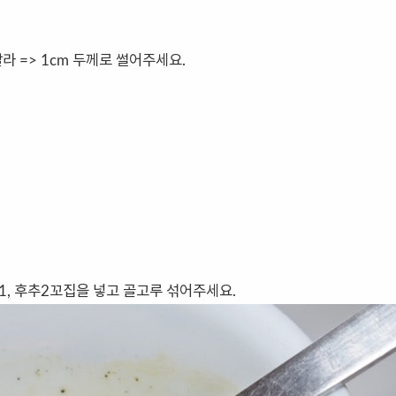
)
갈라 => 1cm 두께로 썰어주세요.
주1, 후추2꼬집을 넣고 골고루 섞어주세요.