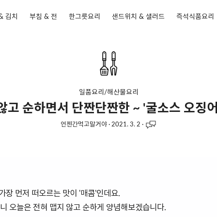
& 김치
부침 & 전
한그릇요리
샌드위치 & 샐러드
즉석식품요리
일품요리/해산물요리
않고 순하면서 단짠단짠한 ~ '굴소스 오징어
언젠간먹고말거야
·
2021. 3. 2
·
장 먼저 떠오르는 맛이 '매콤'인데요.
니 오늘은 전혀 맵지 않고 순하게 양념해보겠습니다.