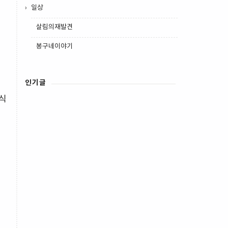
일상
살림의재발견
봉구네이야기
인기글
 식