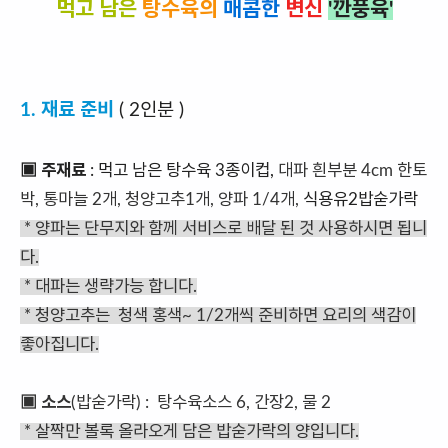
먹고 남은
탕수육의
매콤한
변신
'깐풍육'
1. 재료 준비
( 2인분 )
▣ 주재료
: 먹고 남은 탕수육 3종이컵,
대파 흰부분 4cm 한토
박, 통마늘 2개, 청양고추1개, 양파 1/4개,
식용유2밥숟가락
* 양파는 단무지와 함께 서비스로 배달 된 것 사용하시면 됩니
다.
* 대파는 생략가능 합니다.
* 청양고추는 청색 홍색~ 1/2개씩 준비하면 요리의 색감이
좋아집니다.
▣ 소스
(밥숟가락) : 탕수육소스 6, 간장2, 물 2
* 살짝만 볼록 올라오게 담은 밥숟가락의 양입니다.