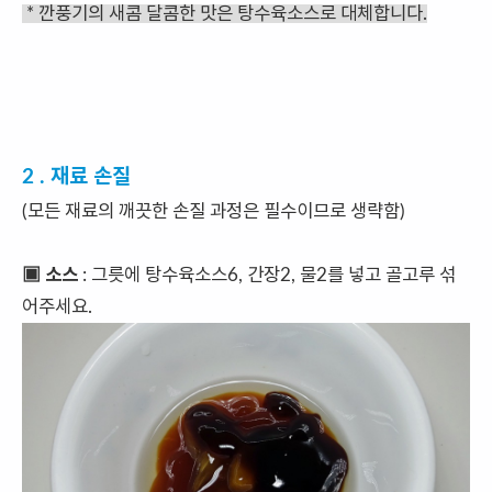
* 깐풍기의 새콤 달콤한 맛은 탕수육소스로 대체합니다.
2 . 재료 손질
(모든 재료의 깨끗한 손질 과정은 필수이므로 생략함)
▣ 소스
: 그릇에 탕수육소스6, 간장2, 물2를 넣고 골고루 섞
어주세요.