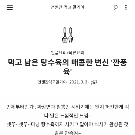
언젠간 먹고 말거야
일품요리/육류요리
먹고 남은 탕수육의 매콤한 변신 '깐풍
육'
언젠간먹고말거야
·
2021. 3. 3
·
언제부터인가.. 짜장면과 짬뽕만 시키기에는 왠지 허전한게 먹
다 말은 느낌적인 느낌~
셋뚜~셋뚜~마냥 탕수육까지 시키고 말아야 식사가 완성된 것
같은 만족감~