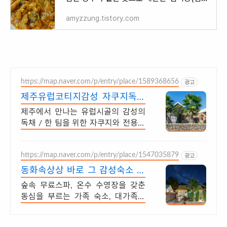
amyzzung.tistory.com
https://map.naver.com/p/entry/place/1589368656
광고
제주유럽코티지감성 자쿠지독채
프라이빗 제주여행, 유럽감성
제주에서 만나는 유럽시골의 감성의
독채 / 한 팀을 위한 자쿠지와 전용온
실바베큐 모두 다른 다양한 유럽 감성
의 제주독채에서 즐기는 프라이빗 자
https://map.naver.com/p/entry/place/1547035879
쿠지와 전용온실바베큐
광고
동화속상상 바로 그 감성숙소 제
주서쪽 오설록근처 완벽독채
숲속 무료스파, 온수 수영장을 갖춘
동심을 부르는 가족 숙소, 대가족환
영, 바베큐 아이들과 어른 모두 좋아
하는 따뜻한 수영장과 스파, 아기용품