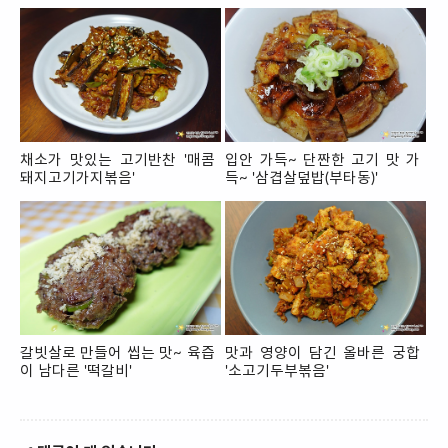
채소가 맛있는 고기반찬 '매콤
입안 가득~ 단짠한 고기 맛 가
돼지고기가지볶음'
득~ '삼겹살덮밥(부타동)'
갈빗살로 만들어 씹는 맛~ 육즙
맛과 영양이 담긴 올바른 궁합
이 남다른 '떡갈비'
'소고기두부볶음'