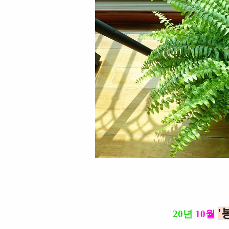
'
20년
10월