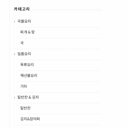
카테고리
국물요리
찌개 & 탕
국
일품요리
육류요리
해산물요리
기타
밑반찬 & 김치
밑반찬
김치&장아찌