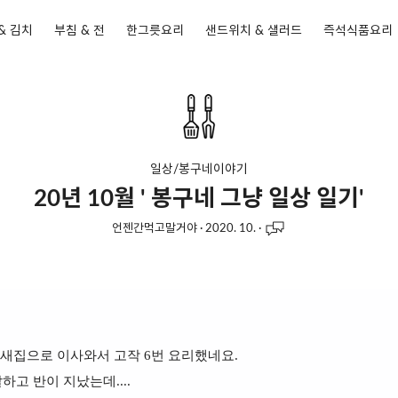
& 김치
부침 & 전
한그릇요리
샌드위치 & 샐러드
즉석식품요리
일상/봉구네이야기
20년 10월 ' 봉구네 그냥 일상 일기'
언젠간먹고말거야
·
2020. 10.
·
 새집으로 이사와서 고작 6번 요리했네요.
하고 반이 지났는데....