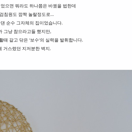
되었으면 뭐라도 하나쯤은 바꿨을 법한데
검침원도 깜짝 놀랄정도로...
안댄 순수 그자체의 집이었습니다.
까 그냥 참으라고들 했지만,
때 갈고 닦은 '보수'의 실력을 발휘합니다.
에 거스렸던 지저분한 벽지.