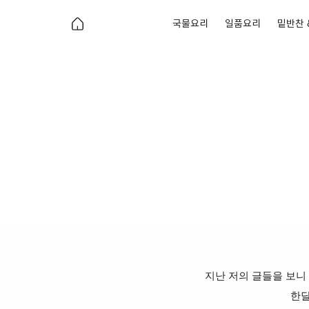
국물요리
일품요리
밑반찬 
지난 저의 글들을 보니
한달