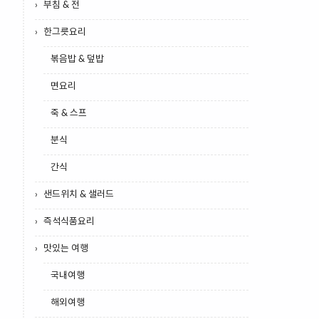
부침 & 전
한그릇요리
볶음밥 & 덮밥
면요리
죽 & 스프
분식
간식
샌드위치 & 샐러드
즉석식품요리
맛있는 여행
국내여행
해외여행