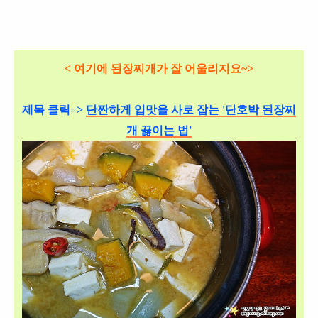
< 여기에 된장찌개가 잘 어울리지요~>
제목 클릭=>
단짠하게 입맛을 사로 잡는 '단호박 된장찌
개 끓이는 법'