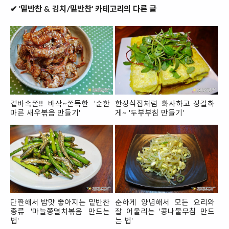
✔ '밑반찬 & 김치/밑반찬' 카테고리의 다른 글
겉바속쫀!! 바삭~쫀득한 '순한
한정식집처럼 화사하고 정갈하
마른 새우볶음 만들기'
게~ '두부부침 만들기'
단짠해서 밥맛 좋아지는 밑반찬
순하게 양념해서 모든 요리와
종류 '마늘쫑멸치볶음 만드는
잘 어울리는 '콩나물무침 만드
법'
는 법'