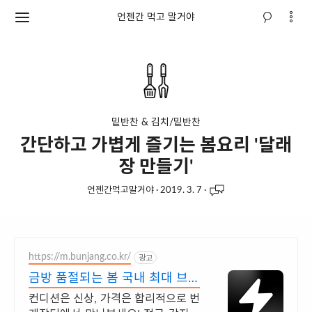
언젠간 먹고 말거야
밑반찬 & 김치/밑반찬
간단하고 가볍게 즐기는 봄요리 '달래
장 만들기'
언젠간먹고말거야
·
2019. 3. 7
·
https://m.bunjang.co.kr/
광고
금방 품절되는 봄 국내 최대 브랜
드 중고거래
컨디션은 신상, 가격은 합리적으로 번