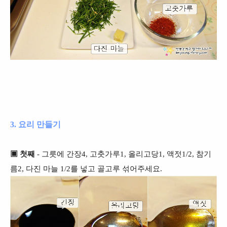
3. 요리 만들기
▣ 첫째
- 그릇에 간장4, 고춧가루1, 올리고당1, 액젓1/2, 참기
름2, 다진 마늘 1/2를 넣고 골고루 섞어주세요.