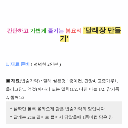
'달래장 만들
간단하고
가볍게
즐기는
봄요리
기'
1. 재료 준비
( 넉넉한 2인분 )
▣ 재료
(밥숟가락) : 달래 썰은것 1종이컵, 간장4, 고춧가루1,
올리고당1, 액젓(까나리 또는 멸치)1/2, 다진 마늘 1/2, 참기름
2, 참깨1/2
* 살짝만 볼록 올라오게 담은 밥숟가락의 양입니다.
* 달래는 2cm 길이로 썰어서 담았을때 1종이컵 담은 양