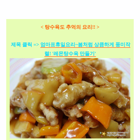
< 탕수육도 추억의 요리!! >
제목 클릭 =>
엄마표휴일요리~봄처럼 상큼하게 풍미작
렬! '레몬탕수육 만들기'