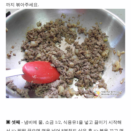
까지 볶아주세요.
▣ 셋째
- 냄비에 물, 소금 1/2, 식용유1을 넣고 끓이기 시작해
서 => 팔팔 끓으면 면을 넣어 8분정도 삶은 후 => 불을 끄고 면