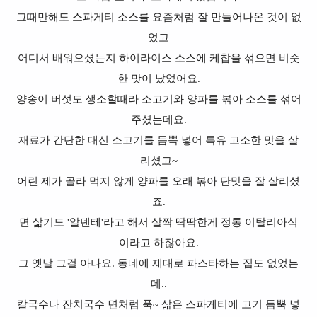
그때만해도 스파게티 소스를 요즘처럼 잘 만들어나온 것이 없
었고
어디서 배워오셨는지 하이라이스 소스에 케찹을 섞으면 비슷
한 맛이 났었어요.
양송이 버섯도 생소할때라 소고기와 양파를 볶아 소스를 섞어
주셨는데요.
재료가 간단한 대신 소고기를 듬뿍 넣어 특유 고소한 맛을 살
리셨고~
어린 제가 골라 먹지 않게 양파를 오래 볶아 단맛을 잘 살리셨
죠.
면 삶기도 '알덴테'라고 해서 살짝 딱딱한게 정통 이탈리아식
이라고 하잖아요.
그 옛날 그걸 아나요. 동네에 제대로 파스타하는 집도 없었는
데..
칼국수나 잔치국수 면처럼 푹~ 삶은 스파게티에 고기 듬뿍 넣