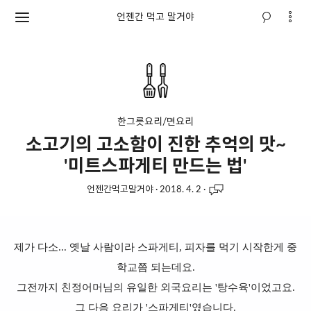
언젠간 먹고 말거야
한그릇요리/면요리
소고기의 고소함이 진한 추억의 맛~
'미트스파게티 만드는 법'
언젠간먹고말거야
·
2018. 4. 2
·
제가 다소... 옛날 사람이라 스파게티, 피자를 먹기 시작한게 중
학교쯤 되는데요.
그전까지 친정어머님의 유일한 외국요리는 '탕수육'이었고요.
그 다음 요리가 '스파게티'였습니다.