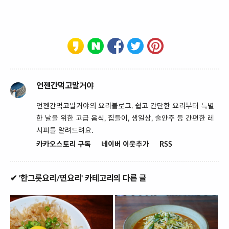
언젠간먹고말거야
언젠간먹고말거야의 요리블로그. 쉽고 간단한 요리부터 특별
한 날을 위한 고급 음식, 집들이, 생일상, 술안주 등 간편한 레
시피를 알려드려요.
카카오스토리 구독
네이버 이웃추가
RSS
✔ '한그릇요리/면요리' 카테고리의 다른 글