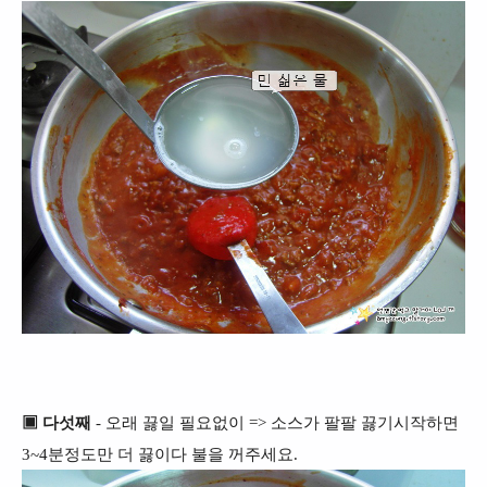
▣ 다섯째
- 오래 끓일 필요없이 => 소스가 팔팔 끓기시작하면
3~4분정도만 더 끓이다 불을 꺼주세요.