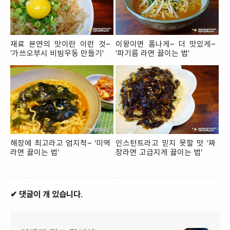
재료 본연의 맛이란 이런 것~
이왕이면 폼나게~ 더 맛있게~
'가쓰오부시 비빔우동 만들기'
'파기름 라면 끓이는 법'
해장에 최고라고 엄지척~ '미역
인스턴트라고 믿지 못할 맛 '짜
라면 끓이는 법'
장라면 고급지게 끓이는 법'
✔ 댓글이 개 있습니다.