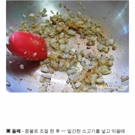
▣ 둘째
- 중불로 조절 한 후 => 밑간한 소고기를 넣고 익을때