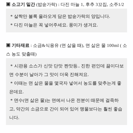
▣ 소고기 밑간
(밥숟가락) : 다진 마늘 1, 후추 3꼬집, 소주1/2
* 살짝만 볼록 올라오게 담은 밥숟가락의 양입니다.
* 다진 마늘은 꼭 넣어주세요. 풍미가 생겨요.
▣ 기타재료
: 소금&식용유 (면 삶을 때), 면 삶은 물 100ml ( 소
스 농도 맞출때)
* 시판용 소스가 신맛 단맛 짠맛등.. 진한 편인데 끓이다보
면 수분이 날아가 그 맛이 더욱 진해져요.
* 이때는 면 삶은 물을 몇국자 넣어서 농도를 맞추는게 좋
은데요.
* 면수(면 삶은 물)는 면에서 나온 전분이 때문에 걸죽하
고, 약간의 소금으로 간이 되어 있어 맹물보다는 훨씬 좋습
니다.