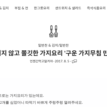
& 김치
부침 & 전
한그릇요리
샌드위치 & 샐러드
즉석식품요리
밑반찬 & 김치/밑반찬
지 않고 쫄깃한 가지요리 '구운 가지무침 만
언젠간먹고말거야
·
2017. 8. 5
·
로는 가지요리가 있는데요.
 2개를 심었더니 따먹기 바쁘게 주렁주렁 열려주네요.