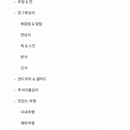
부침 & 전
한그릇요리
볶음밥 & 덮밥
면요리
죽 & 스프
분식
간식
샌드위치 & 샐러드
즉석식품요리
맛있는 여행
국내여행
해외여행