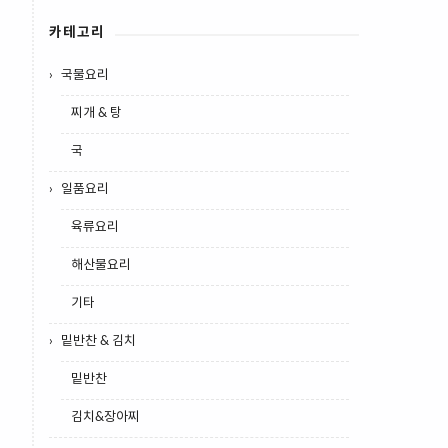
카테고리
국물요리
찌개 & 탕
국
일품요리
육류요리
해산물요리
기타
밑반찬 & 김치
밑반찬
김치&장아찌