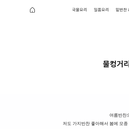
국물요리
일품요리
밑반찬 
물컹거리
여름반찬으
저도 가지반찬 좋아해서 봄에 모종