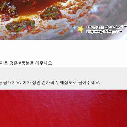
 두꺼운 것은 8등분을 해주세요.
물 뭉개져요. 여자
성인 손가락 두께정도로 썰어주세요
.