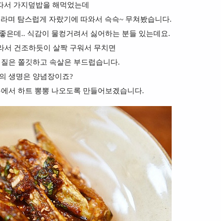
따서 가지덮밥을 해먹었는데
~'라며 탐스럽게 자랐기에 따와서 슥슥~ 무쳐봤습니다.
좋은데.. 식감이 물컹거려서 싫어하는 분들 있는데요.
라서 건조하듯이 살짝 구워서 무치면
껍질은 쫄깃하고 속살은 부드럽습니다.
의 생명은 양념장이죠?
눈에서 하트 뽕뽕 나오도록 만들어보겠습니다.