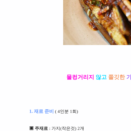
물컹거리지
않고
쫄깃한
1. 재료 준비
( 4인분 1회)
▣ 주재료
: 가지(작은것) 2개