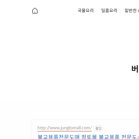
국물요리
일품요리
밑반찬 
버
http://www.jungtomall.com/
광고
불교용품전문도매 정토몰 불교용품 전문도