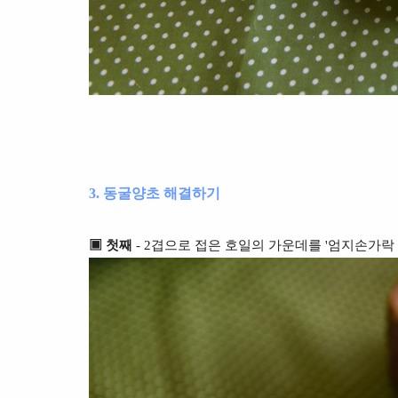
3. 동굴양초 해결하기
▣ 첫째
- 2겹으로 접은 호일의 가운데를 '엄지손가락