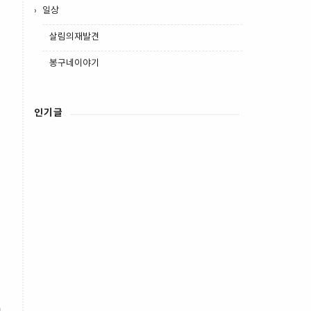
일상
살림의재발견
봉구네이야기
인기글