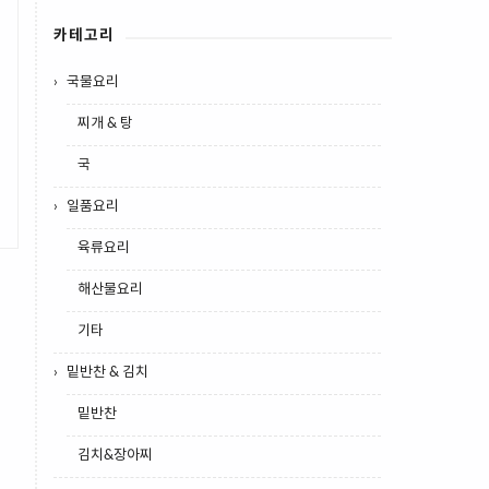
카테고리
국물요리
찌개 & 탕
국
일품요리
육류요리
해산물요리
기타
밑반찬 & 김치
밑반찬
김치&장아찌