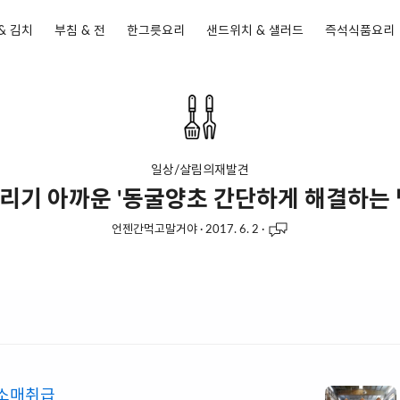
& 김치
부침 & 전
한그릇요리
샌드위치 & 샐러드
즉석식품요리
일상/살림의재발견
리기 아까운 '동굴양초 간단하게 해결하는 
언젠간먹고말거야
·
2017. 6. 2
·
소매취급