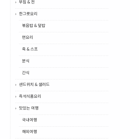
부침 & 전
한그릇요리
볶음밥 & 덮밥
면요리
죽 & 스프
분식
간식
샌드위치 & 샐러드
즉석식품요리
맛있는 여행
국내여행
해외여행