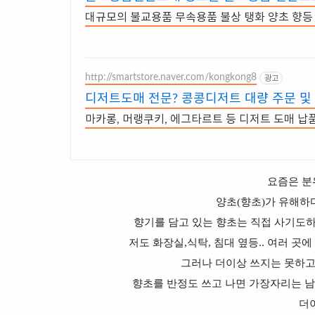
대규모의 불교용품 무속용품 불상 탱화 양초 향
http://smartstore.naver.com/kongkong8
광고
디저트도매 전문? 콩콩디저트 대량 주문 및
마카롱, 머랭쿠키, 에그타르트 등 디저트 도매 납
요즘은
분
양초(향초)가 유해하
향기를
담고 있는 향초는 직접 사기도
저도
화장실,식탁, 침대 옆등
.. 여러 곳
그러나 더이상 쓰지는 못하고
향초를 반정도 쓰고 나면 가장자리는 남
더