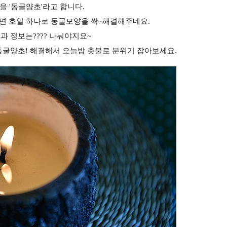
을 '동굴양초'라고 합니다.
면 호일 하나로 동굴모양을 싹~해결해주네요.
과 정보는???? 나눠야지요~
굴양초! 해결해서 오늘밤 촛불로 분위기 잡아보세요.