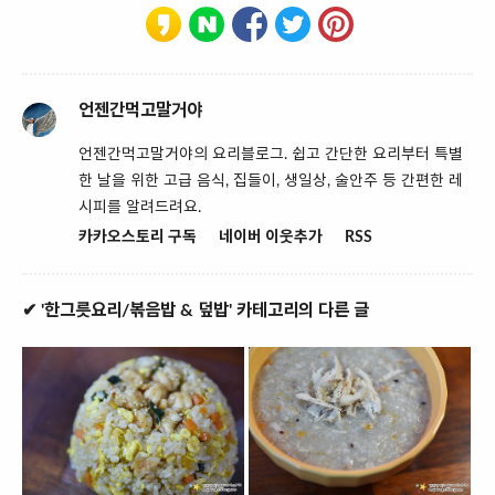
언젠간먹고말거야
언젠간먹고말거야의 요리블로그. 쉽고 간단한 요리부터 특별
한 날을 위한 고급 음식, 집들이, 생일상, 술안주 등 간편한 레
시피를 알려드려요.
카카오스토리 구독
네이버 이웃추가
RSS
✔ '한그릇요리/볶음밥 & 덮밥' 카테고리의 다른 글