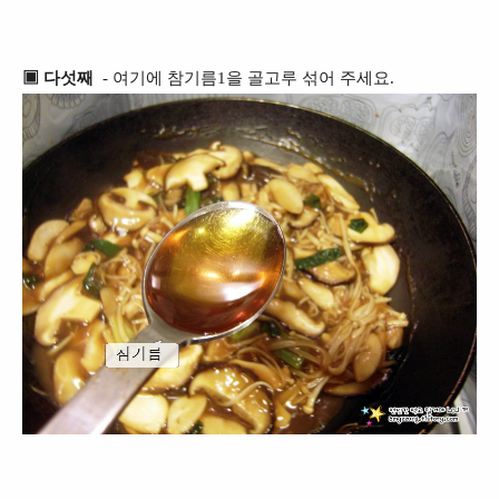
▣ 다섯째
- 여기에
참기름1을 골고루 섞어 주세요.