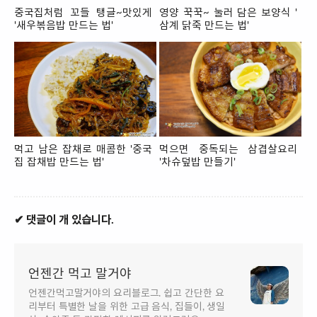
중국집처럼 꼬들 탱글~맛있게
영양 꾹꾹~ 눌러 담은 보양식 '
'새우볶음밥 만드는 법'
삼계 닭죽 만드는 법'
먹고 남은 잡채로 매콤한 '중국
먹으면 중독되는 삼겹살요리
집 잡채밥 만드는 법'
'차슈덮밥 만들기'
✔ 댓글이 개 있습니다.
언젠간 먹고 말거야
언젠간먹고말거야의 요리블로그. 쉽고 간단한 요
리부터 특별한 날을 위한 고급 음식, 집들이, 생일