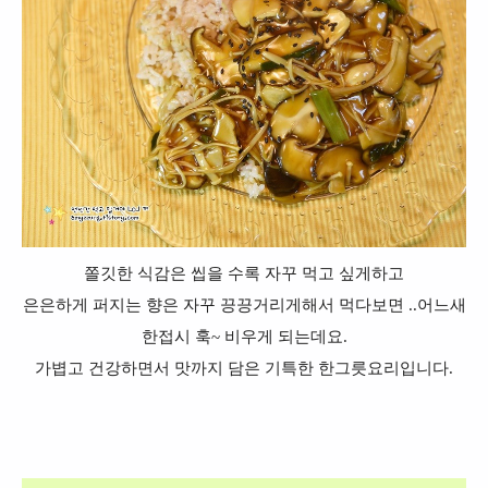
쫄깃한 식감은 씹을 수록 자꾸 먹고 싶게하고
은은하게 퍼지는 향은 자꾸 끙끙거리게해서 먹다보면 ..어느새
한접시 훅~ 비우게 되는데요.
가볍고 건강하면서 맛까지 담은 기특한 한그릇요리입니다.