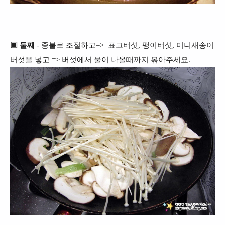
▣ 둘째
- 중불로 조절하고=>
표고버섯, 팽이버섯, 미니새송이
버섯을 넣고 => 버섯에서 물이 나올때까지 볶아주세요.