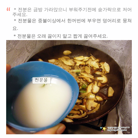
* 전분은 금방 가라앉으니 부워주기전에 숟가락으로 저어
주세요.
* 전분물은 중불이상에서 한꺼번에 부우면 덩어리로 뭉쳐
요.
* 전분물은 오래 끓이지 말고 짭게 끓여주세요.