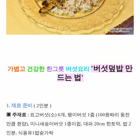
'버섯덮밥 만
가볍고
건강한
한그릇
버섯요리
드는 법'
1. 재료 준비
( 2인분 )
▣
주재료
: 표고버섯(소) 6개, 팽이버섯 1줌 (100원짜리 동전
만큼 쥔양), 미니새송이버섯 1종이컵, 대파 20cm 한토막, 밥 2
인분, 식용유1밥숟가락