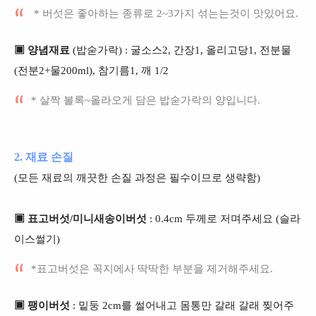
* 버섯은 좋아하는 종류로 2~3가지 섞는는것이 맛있어요.
▣ 양념재료
(밥숟가락) : 굴소스2, 간장1, 올리고당1, 전분물
(전분2+물200ml), 참기름1, 깨 1/2
* 살짝 볼록~올라오게 담은 밥숟가락의 양입니다.
2. 재료 손질
(모든 재료의 깨끗한 손질 과정은 필수이므로 생략함)
▣ 표고버섯/미니새송이버섯
: 0.4cm 두께로 저며주세요 (슬라
이스썰기)
*표고버섯은 꼭지에사 딱딱한 부분을 제거해주세요.
▣ 팽이버섯
: 밑둥 2cm를 썰어내고 몸통만 갈래 갈래 찢어주