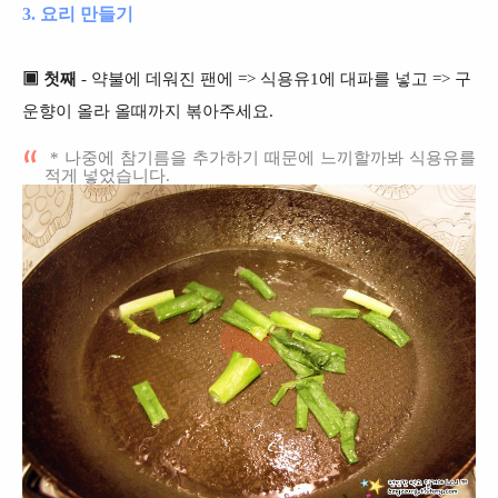
3. 요리 만들기
▣ 첫째
- 약불에 데워진 팬에 => 식용유1에 대파를 넣고 => 구
운향이 올라 올때까지
볶아주세요.
* 나중에 참기름을 추가하기 때문에 느끼할까봐 식용유를
적게 넣었습니다.