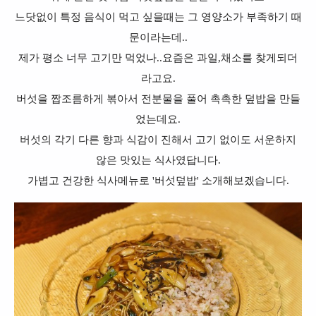
느닷없이 특정 음식이 먹고 싶을때는 그 영양소가 부족하기 때
문이라는데..
제가 평소 너무 고기만 먹었나..요즘은 과일,채소를 찾게되더
라고요.
버섯을 짭조름하게 볶아서 전분물을 풀어 촉촉한 덮밥을 만들
었는데요.
버섯의 각기 다른 향과 식감이 진해서
고기 없이도 서운하지
않은 맛있는 식사였답니다.
가볍고 건강한 식사메뉴로 '버섯덮밥' 소개해보겠습니다.