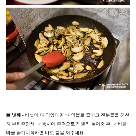
▣ 넷째
- 버섯이 다 익었다면 => 약불로 줄이고 전분물을 천천
히 부워주면서 => 동시에 주걱으로 재빨리 풀어준 후 => 바글
바글 끓기시작하면 바로 불을 꺼주세요.