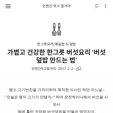
언젠간 먹고 말거야
한그릇요리/볶음밥 & 덮밥
가볍고 건강한 한그릇 버섯요리 '버섯
덮밥 만드는 법'
언젠간먹고말거야
·
2017. 2. 2
·
평소 고기반찬을 가까이하며 묵직한 식사만 하던 어느날~
"오늘은 왠지 고기가 안땡겨~" 하며 운전씩이나해서 버섯을 사
와서
뭐에 홀린 것처럼 버섯덮밥을 만들어 먹었지요.