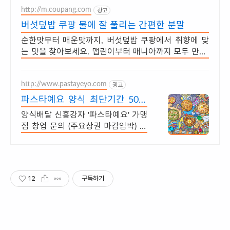
http://m.coupang.com
광고
버섯덮밥 쿠팡 물에 잘 풀리는 간편한 분말
순한맛부터 매운맛까지, 버섯덮밥 쿠팡에서 취향에 맞
는 맛을 찾아보세요. 맵린이부터 매니아까지 모두 만족!
와우회원은 30일 내 무료 반품.
http://www.pastayeyo.com
광고
파스타예요 양식 최단기간 50호
점 돌파
양식배달 신흥강자 '파스타예요' 가맹
점 창업 문의 (주요상권 마감임박) 가
맹점 매출로 압도하는 배달 전문점 소
자본 창업의 성공신화!
12
구독하기