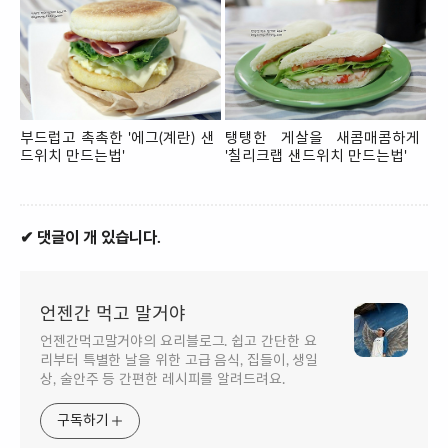
부드럽고 촉촉한 '에그(계란) 샌
탱탱한 게살을 새콤매콤하게
드위치 만드는법'
'칠리크랩 샌드위치 만드는법'
✔ 댓글이 개 있습니다.
언젠간 먹고 말거야
언젠간먹고말거야의 요리블로그. 쉽고 간단한 요
리부터 특별한 날을 위한 고급 음식, 집들이, 생일
상, 술안주 등 간편한 레시피를 알려드려요.
구독하기