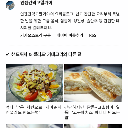
언젠간먹고말거야
언젠간먹고말거야의 요리블로그. 쉽고 간단한 요리부터 특별
한 날을 위한 고급 음식, 집들이, 생일상, 술안주 등 간편한 레
시피를 알려드려요.
카카오스토리 구독
네이버 이웃추가
RSS
✔ '샌드위치 & 샐러드' 카테고리의 다른 글
먹다 남은 치킨으로 '케이준치
간단하지만 달콤~고소함이 일
킨샐러드 만드는법'
품!! '고구마치즈 파니니 만드는
법'