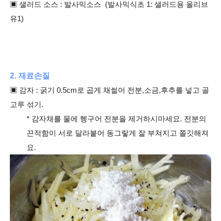
▣
샐러드 소스 : 발사믹소스 (
발사믹식초 1: 샐러드용 올리브
유1)
2. 재료손질
▣ 감자 : 굵기 0.5cm로 곱게 채썰어 전분,소금,후추를 넣고 골
고루 섞기.
* 감자채를 물에 헹구어 전분을 제거하시마세요
. 전분의
끈적함이 서로 달라붙어 동그랗게 잘 부쳐지고 쫄깃해져
요.