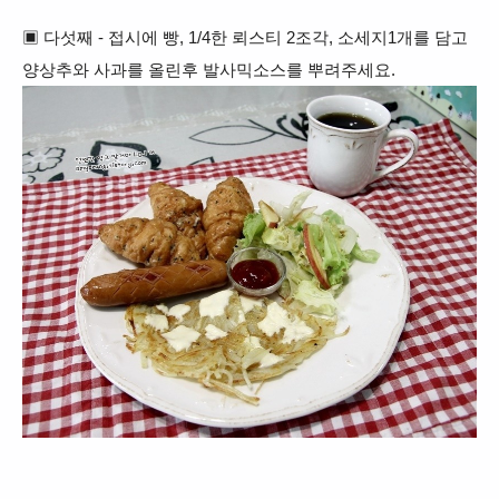
▣ 다섯째 - 접시에 빵, 1/4한 뢰스티 2조각, 소세지1개를 담고
양상추와 사과를 올린후 발사믹소스를 뿌려주세요.