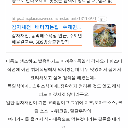
송으로 만나보세요. 맛있는 음식이 생각날 때, 실패 없는
선택! 쿠팡에서 다양한 간편요리를.
https://m.place.naver.com/restaurant/13113971
광고
감자채전 배터지는집 수제면이
라 깔끔한 국물맛
감자채전, 동막해수욕장 인근, 수제면
해물칼국수, SBS방송출현맛집
이름도 생소하고 발음하기도 어려운~ 독일식 감자요리 뢰스티
작년에 어떤 뷔페식당에서 먹어봤는데 너무 맛있어서 집에서
요리해보고 싶어
검색을 해봤는데..
독일식이네.. 스위스식이네..정확하게 정리된 것도 없고
레시
피도 이것저것 많더라구요.
일단 감자채전이 기본 요리법이고 그위에 치즈,토마토소스, 크
림 소스, 샤워크림, 달걀후라이..
여러가지를 올려서 식사대용으로 먹는것이라는 결론을 내리
고..