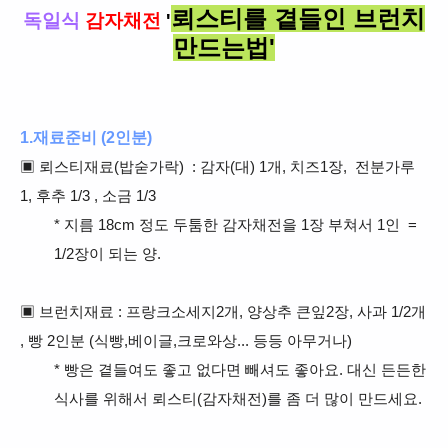
뢰스티
를 곁들인
브런치
독일식
감자채전
'
만드는법'
1.재료준비 (2인분)
▣ 뢰스티재료(밥숟가락)
: 감자(대) 1개, 치즈1장,
전분가루
1
, 후추 1/3
, 소금 1/3
* 지름 18cm 정도 두툼한 감자채전을 1장 부쳐서 1인 =
1/2장이 되는 양.
▣ 브런치재료 : 프랑크소세지2개, 양상추 큰잎2장, 사과 1/2개
,
빵 2인분 (식빵,베이글,크로와상... 등등 아무거나)
* 빵은 곁들여도 좋고 없다면 빼셔도 좋아요. 대신 든든한
식사를 위해서 뢰스티(감자채전)를 좀 더 많이 만드세요.