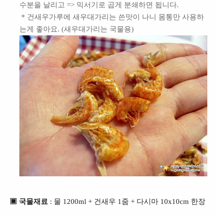
수분을 날리고 => 믹서기로 곱게 분쇄하면 됩니다.
* 건새우가루에 새우대가리는 쓴맛이 나니 몸통만 사용하
는게 좋아요. (새우대가리는 국물용)
▣ 국물재료
: 물 12
00ml + 건새우 1줌 + 다시마 10x10cm 한장