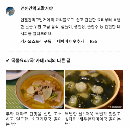
언젠간먹고말거야
언젠간먹고말거야의 요리블로그. 쉽고 간단한 요리부터 특별
한 날을 위한 고급 음식, 집들이, 생일상, 술안주 등 간편한 레
시피를 알려드려요.
카카오스토리 구독
네이버 이웃추가
RSS
✔ '국물요리/국' 카테고리의 다른 글
무와 대파로 단맛을 살린 고소
특별한 날! 더욱 특별히 맛있고
하고 얼큰한 '소고기무국 끓이
싶다면 '새우완자미역국 끓이는
는 법'
법'