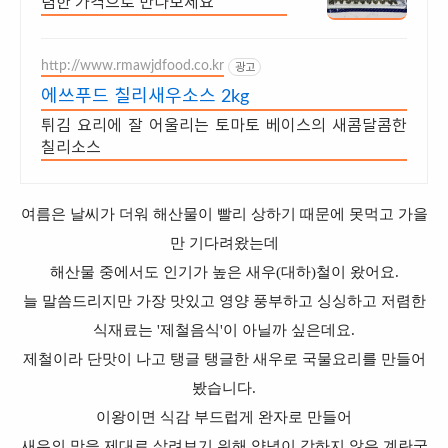
렴한 가격으로 만나보세요
http://www.rmawjdfood.co.kr
광고
에쓰푸드 칠리새우소스 2kg
튀김 요리에 잘 어울리는 토마토 베이스의 새콤달콤한
칠리소스
여름은 날씨가 더워 해산물이 빨리 상하기 때문에 못먹고 가을
만 기다려왔는데
해산물 중에서도 인기가 높은 새우(대하)철이 왔어요.
늘 말씀드리지만 가장 맛있고 영양 풍부하고 싱싱하고 저렴한
식재료는 '제철음식'이 아닐까 싶은데요.
제철이라 단맛이 나고 탱글 탱글한 새우로 국물요리를 만들어
봤습니다.
이왕이면 식감 부드럽게 완자로 만들어
새우의 맛을 제대로 살려보기 위해 양념이 강하지 않은 계란국