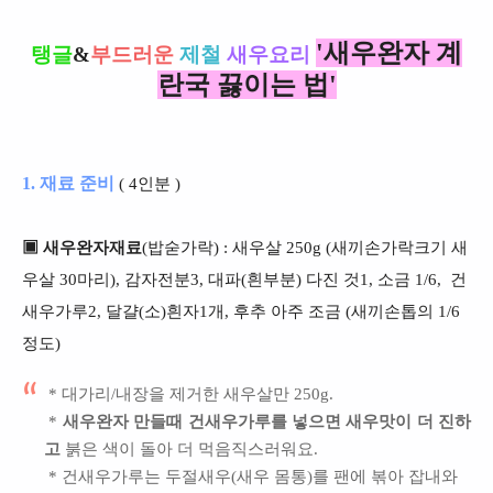
'새우완자 계
탱글
&
부드러운
제철
새우요리
란국 끓이는 법'
1. 재료 준비
( 4인분 )
▣ 새우완자재료
(밥숟가락) : 새우살 250g (새끼손가락크기 새
우살 30마리), 감자전분3, 대파(흰부분) 다진 것1, 소금 1/6, 건
새우가루2, 달걀(소)흰자1개,
후추 아주 조금 (새끼손톱의 1/6
정도)
* 대가리/내장을 제거한 새우살만 250g.
*
새우완자 만들때 건새우가루를 넣으면 새우맛이 더 진하
고
붉은 색이 돌아 더 먹음직스러워요.
* 건새우가루는 두절새우(새우 몸통)를 팬에 볶아 잡내와