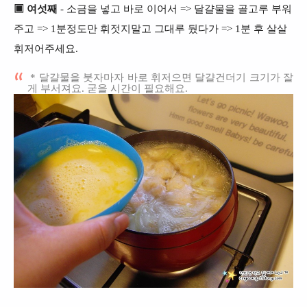
▣ 여섯째
- 소금을 넣고 바로 이어서 => 달걀물을 골고루 부워
주고 => 1분정도만 휘젓지말고 그대루 뒀다가 => 1분 후 살살
휘저어주세요.
* 달걀물을 붓자마자 바로 휘저으면 달걀건더기 크기가 잘
게 부서져요. 굳을 시간이 필요해요.