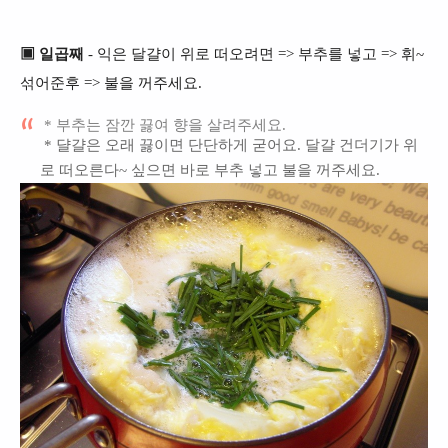
▣ 일곱째
- 익은 달걀이 위로 떠오려면 => 부추를 넣고 => 휘~
섞어준후 => 불을 꺼주세요.
* 부추는 잠깐 끓여 향을 살려주세요.
* 댤걀은 오래 끓이면 단단하게 굳어요.
달걀 건더기가 위
로 떠오른다~ 싶으면 바로 부추 넣고 불을 꺼주세요.