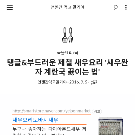
언젠간 먹고 말거야
국물요리/국
탱글&부드러운 제철 새우요리 '새우완
자 계란국 끓이는 법'
언젠간먹고말거야
·
2016. 9. 5
·
http://smartstore.naver.com/yejoonmarket
광고
새우요리노바시새우
누구나 좋아하는 다이아몬드새우 저