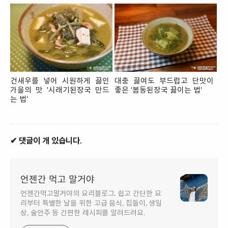
건새우를 넣어 시원하게 끓인
대충 끓여도 부드럽고 단맛이
가을의 맛 '시래기된장국 만드
좋은 '봄동된장국 끓이는 법'
는 법'
✔ 댓글이 개 있습니다.
언젠간 먹고 말거야
언젠간먹고말거야의 요리블로그. 쉽고 간단한 요
리부터 특별한 날을 위한 고급 음식, 집들이, 생일
상, 술안주 등 간편한 레시피를 알려드려요.