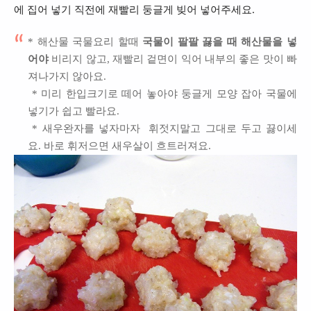
에 집어 넣기 직전에 재빨리 둥글게 빚어 넣어주세요.
* 해산물 국물요리 할때
국물이 팔팔 끓을 때 해산물을 넣
어야
비리지 않고, 재빨리 겉면이 익어 내부의 좋은 맛이 빠
져나가지 않아요.
* 미리 한입크기로 떼어 놓아야
둥글게 모양 잡아 국물에
넣기가 쉽고 빨라요.
* 새우완자를 넣자마자
휘젓지말고 그대로 두고 끓이세
요
. 바로 휘저
으면 새우살이 흐트러져요.