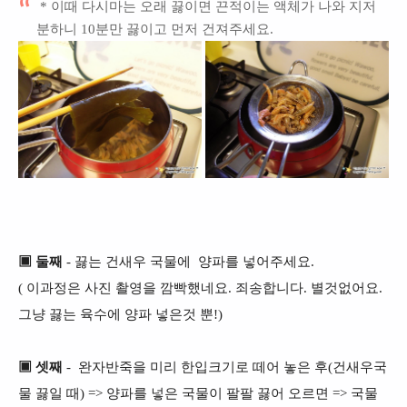
* 이때 다시마는 오래 끓이면 끈적이는 액체가 나와 지저
분하니 10분만 끓이고 먼저 건져주세요.
▣ 둘째
- 끓는 건
새우 국물에 양파를 넣어주세요.
( 이과정은 사진 촬영을 깜빡했네요. 죄송합니다. 별것없어요.
그냥 끓는 육수에 양파 넣은것 뿐!)
▣ 셋째
- 완자반죽을 미리 한입크기로 떼어 놓은 후(건새우국
물 끓일 때) => 양파를 넣은 국물이 팔팔 끓어 오르면 => 국물