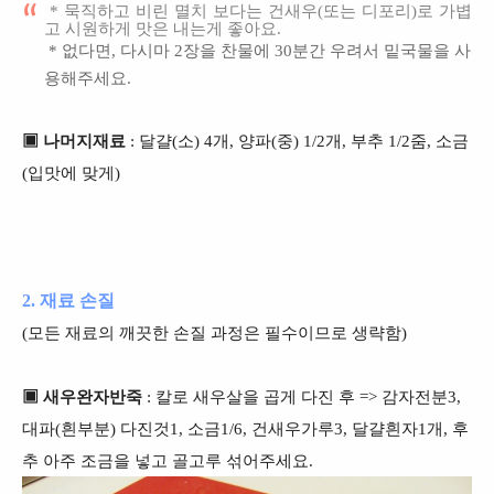
* 묵직하고 비린
멸치 보다는 건새우(또는 디포리)
로 가볍
고
시원하게 맛은 내는게 좋아요.
* 없다면, 다시마 2장을 찬물에 30분간 우려서 밑국물을 사
용해주세요.
▣ 나머지재료
: 달걀(소) 4개, 양파(중) 1/2개, 부추 1/2줌, 소금
(입맛에 맞게)
2. 재료 손질
(모든 재료의 깨끗한 손질 과정은 필수이므로 생략함)
▣ 새우완자반죽
: 칼로 새우살을 곱게 다진 후 => 감자전분3,
대파(흰부분) 다진것1, 소금1/6, 건새우가루3, 달걀흰자1개, 후
추 아주 조금을 넣고 골고루 섞어주세요.