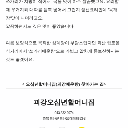
쏘가리가 지방이 적어서 국물 맛이 아주 깔끔했고요. 요리할
때 우거지와 대파를 듬뿍 넣어서 그런지 생선요리인데 '육개
장'맛이 나더라고요.
깔끔하면서도 깊은 맛이 좋았습니다.
여름 보양식으로 묵직한 삼계탕이 부담스럽다면 괴산 향토음
식거리에서 '쏘가리매운탕'으로 가볍고 알차게 몸보신하시는
것도 좋겠어요.
< 오십년할머니집(괴강매운탕) 찾아가는 길>