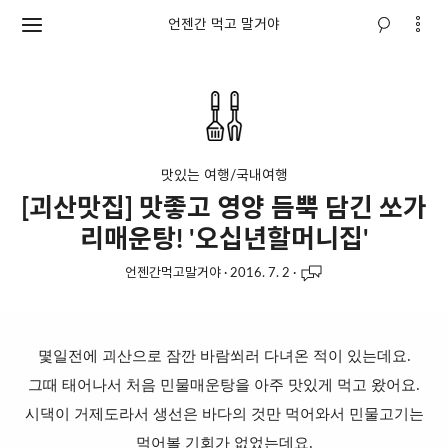
언젠간 먹고 말거야
맛있는 여행/국내여행
[괴산맛집] 맛좋고 영양 듬뿍 담긴 쏘가
리매운탕! '오십년할머니집'
언젠간먹고말거야
·
2016. 7. 2
·
몇일전에 괴산으로 잠깐 바람쐬러 다녀온 적이 있는데요.
그때 태어나서 처음 민물매운탕을 아주 맛있게 먹고 왔어요.
시댁이 거제도라서 생선은 바다의 것만 먹어와서 민물고기는
먹어볼 기회가 없었는데요.