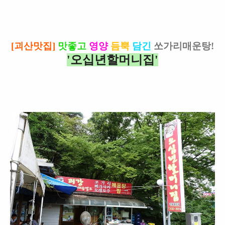
[괴산맛집]
맛좋고
영양
듬뿍
담긴
쏘가리매운탕!
'오십년할머니집'