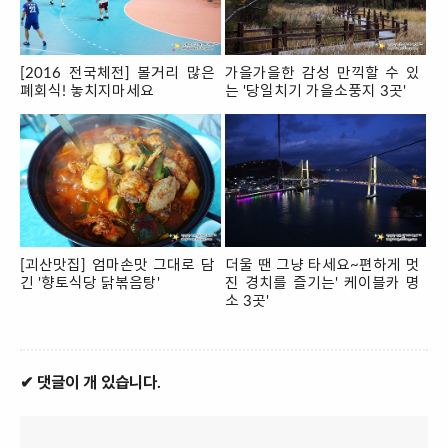
[2016 전국체전] 볼거리 많은
가을가을한 감성 만끽할 수 있
폐회식! 놓치지마세요
는 '당일치기 가을소풍지 3곳'
[괴산맛집] 엄마손맛 그대로 담
더울 땐 그냥 타세요~편하게 멋
긴 '향토식당 닭볶음탕'
진 경치를 즐기는' 케이블카 명
소 3곳'
✔ 댓글이 개 있습니다.