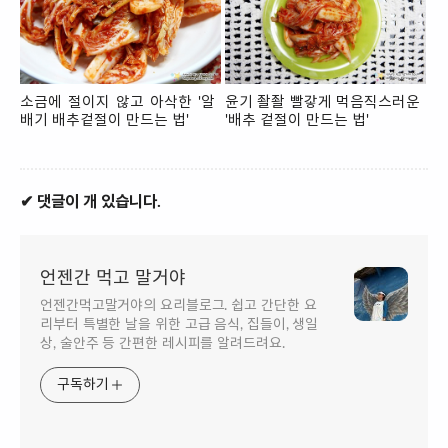
소금에 절이지 않고 아삭한 '알
윤기 좔좔 빨갛게 먹음직스러운
배기 배추겉절이 만드는 법'
'배추 겉절이 만드는 법'
✔ 댓글이 개 있습니다.
언젠간 먹고 말거야
언젠간먹고말거야의 요리블로그. 쉽고 간단한 요
리부터 특별한 날을 위한 고급 음식, 집들이, 생일
상, 술안주 등 간편한 레시피를 알려드려요.
구독하기