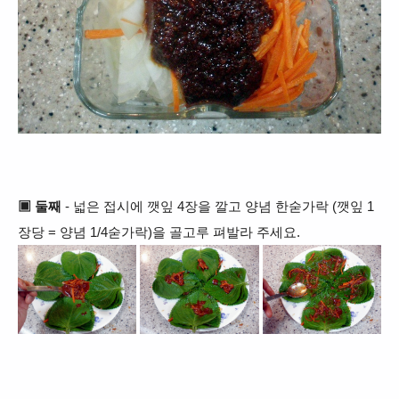
▣ 둘째
- 넓은 접시에 깻잎 4장을 깔고 양념 한숟가락 (깻잎 1
장당 = 양념 1/4숟가락)을 골고루 펴발라 주세요.