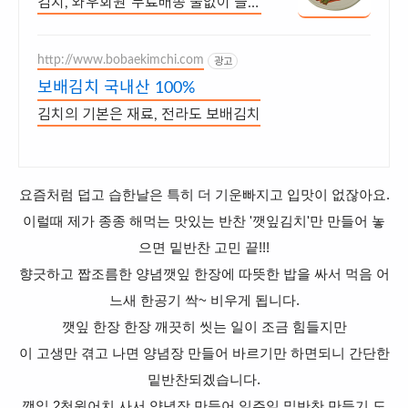
김치, 와우회원 무료배송 불없이 즐기
는 시원한 집밥 반찬, 로켓배송으로
빠르게 받아보세요
http://www.bobaekimchi.com
광고
보배김치 국내산 100%
김치의 기본은 재료, 전라도 보배김치
요즘처럼 덥고 습한날은 특히 더 기운빠지고 입맛이 없잖아요.
이럴때 제가 종종 해먹는 맛있는 반찬 '깻잎김치'만 만들어 놓
으면 밑반찬 고민 끝!!!
향긋하고 짭조름한 양념깻잎 한장에 따뜻한 밥을 싸서 먹음 어
느새 한공기 싹~ 비우게 됩니다.
깻잎 한장 한장 깨끗히 씻는 일이 조금 힘들지만
이 고생만 겪고 나면 양념장 만들어 바르기만 하면되니 간단한
밑반찬되겠습니다.
깻잎 2천원어치 사서 양념장 만들어 일주일 밑반찬 만들기 도