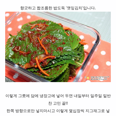
향긋하고 짭조름한 밥도둑 '깻잎김치'입니다.
이렇게 그릇에 담에 냉장고에 넣어 두면 내일부터 일주일 밑반
찬 고민 끝!!
한쪽 방향으로만 넣지마시고 이렇게 몇십장씩 지그재그로 넣