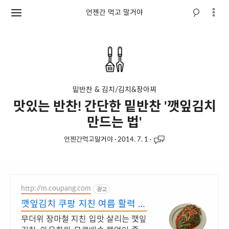
언젠간 먹고 말거야
밑반찬 & 김치/김치&장아찌
맛있는 반찬! 간단한 밑반찬 '깻잎김치
만드는 법'
언젠간먹고말거야
·
2014. 7. 1
·
http://m.coupang.com
광고
깻잎김치 쿠팡 지친 여름 활력 충
전
무더위 장마철 지친 입맛 살리는 깻잎