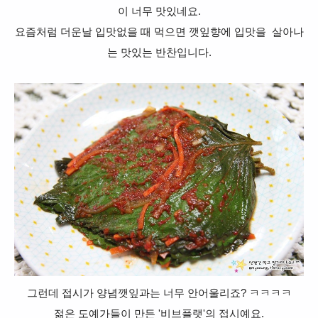
이 너무 맛있네요.
요즘처럼 더운날 입맛없을 때 먹으면 깻잎향에 입맛을 살아나
는 맛있는 반찬입니다.
그런데 접시가 양념깻잎과는 너무 안어울리죠? ㅋㅋㅋㅋ
젊은 도예가들이 만든 '비브플랫'의 접시예요.