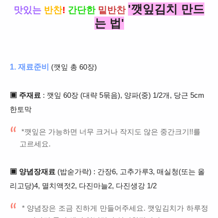
'깻잎김치 만드
맛있는
반찬
!
간단한
밑반찬
는 법'
1. 재료준비
(깻잎 총 60장)
▣ 주재료
: 깻잎 60장 (대략 5묶음), 양파(중) 1/2개, 당근 5cm
한토막
*깻잎은 가능하면 너무 크거나 작지도 않은 중간크기!!를
고르세요.
▣ 양념장재료
(밥숟가락) : 간장6, 고추가루3, 매실청(또는 올
리고당)4, 멸치액젓2, 다진마늘2, 다진생강 1/2
* 양념장은 조금 진하게 만들어주세요. 깻잎김치가 하루정