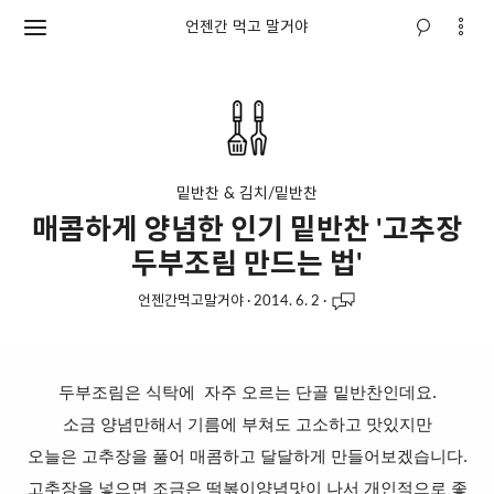
언젠간 먹고 말거야
밑반찬 & 김치/밑반찬
매콤하게 양념한 인기 밑반찬 '고추장
두부조림 만드는 법'
언젠간먹고말거야
·
2014. 6. 2
·
두부조림은 식탁에 자주 오르는 단골 밑반찬인데요.
소금 양념만해서 기름에 부쳐도 고소하고 맛있지만
오늘은 고추장을 풀어 매콤하고 달달하게 만들어보겠습니다.
고추장을 넣으면 조금은 떡볶이양념맛이 나서 개인적으로 좋