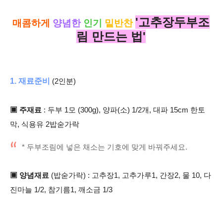
'고추장두부조
매콤하게
양념한
인기
밑반찬
림 만드는 법'
1. 재료준비
(2인분)
▣ 주재료
: 두부 1모 (300g), 양파(소) 1/2개, 대파 15cm 한토
막, 식용유 2밥숟가락
* 두부조림에 넣은 채소는 기호에 맞게 바꿔주세요.
▣ 양념재료
(밥숟가락) : 고추장1, 고추가루1, 간장2
,
물 10, 다
진마늘 1/2,
참기름1, 깨소금 1/3