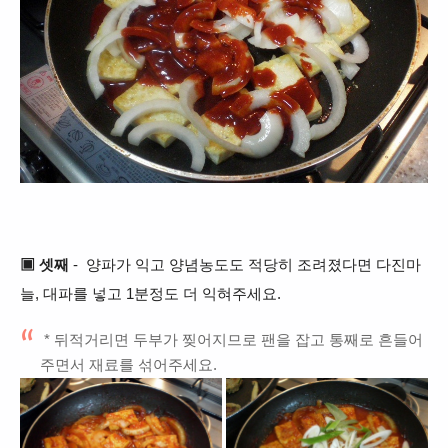
▣
셋째
-
양파가 익고 양념농도도 적당히 조려졌다면 다진마
늘, 대파를 넣고 1분정도 더 익혀주세요.
* 뒤적거리면 두부가 찢어지므로 팬을 잡고 통째로 흔들어
주면서 재료를 섞어주세요.