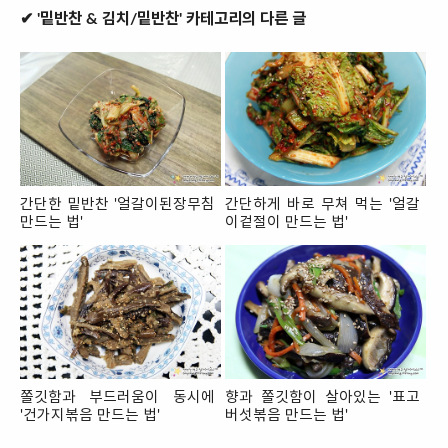
✔ '밑반찬 & 김치/밑반찬' 카테고리의 다른 글
간단한 밑반찬 '얼갈이된장무침
간단하게 바로 무쳐 먹는 '얼갈
만드는 법'
이겉절이 만드는 법'
쫄깃함과 부드러움이 동시에
향과 쫄깃함이 살아있는 '표고
'건가지볶음 만드는 법'
버섯볶음 만드는 법'