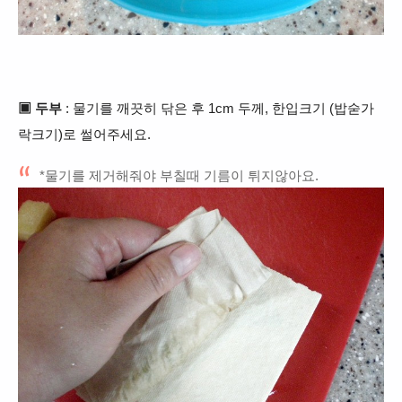
▣
두부
: 물기를 깨끗히 닦은 후 1cm 두께, 한입크기 (밥숟가
락크기)로 썰어주세요.
*물기를 제거해줘야 부칠때 기름이 튀지않아요.