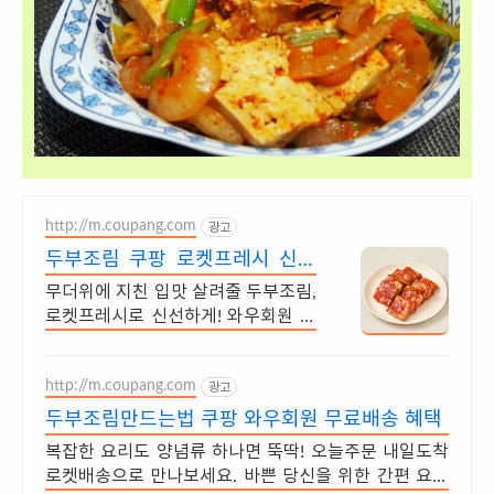
http://m.coupang.com
광고
두부조림 쿠팡 로켓프레시 신선
반찬
무더위에 지친 입맛 살려줄 두부조림,
로켓프레시로 신선하게! 와우회원 무
료배송 까다롭게 고른 신선한 반찬,
쿠팡 와우회원이라면 무료배송과 빠
http://m.coupang.com
른 배송
광고
두부조림만드는법 쿠팡 와우회원 무료배송 혜택
복잡한 요리도 양념류 하나면 뚝딱! 오늘주문 내일도착
로켓배송으로 만나보세요. 바쁜 당신을 위한 간편 요리