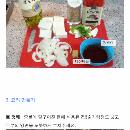
3. 요리 만들기
▣
첫째
- 중불에 달구어진 팬에 식용유 2밥숟가락정도 넣고
두부의 양면을 노릇하게 부쳐주세요.